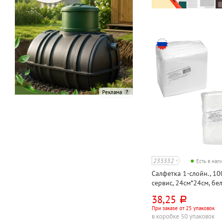
Реклама
235552
Есть в на
Салфетка 1-слойн., 10
сервис, 24см*24см, бе
38,25
руб.
При заказе от 25 упаковок
в коробке 50 упаковок