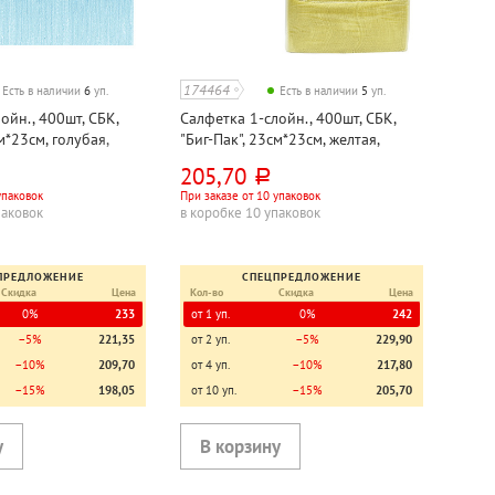
174464
Есть в наличии
6
уп.
Есть в наличии
5
уп.
ойн., 400шт, СБК,
Салфетка 1-слойн., 400шт, СБК,
м*23см, голубая,
"Биг-Пак", 23см*23см, желтая,
целлюлоза
205,70
руб.
упаковок
При заказе от 10 упаковок
паковок
в коробке 10 упаковок
ПРЕДЛОЖЕНИЕ
СПЕЦПРЕДЛОЖЕНИЕ
Скидка
Цена
Кол-во
Скидка
Цена
0%
233
от 1 уп.
0%
242
−5%
221,35
от 2 уп.
−5%
229,90
−10%
209,70
от 4 уп.
−10%
217,80
−15%
198,05
от 10 уп.
−15%
205,70