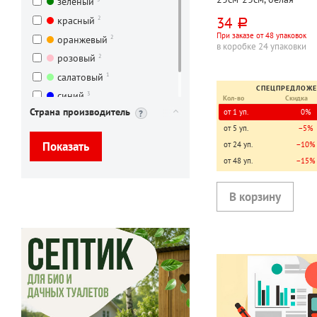
зеленый
34
2
красный
руб.
При заказе от 48 упаковок
2
оранжевый
в коробке 24 упаковки
2
розовый
1
салатовый
СПЕЦПРЕДЛОЖ
3
синий
Кол-во
Скидка
Страна производитель
от 1 уп.
0%
1
черный
от 5 уп.
−5%
от 24 уп.
−10%
от 48 уп.
−15%