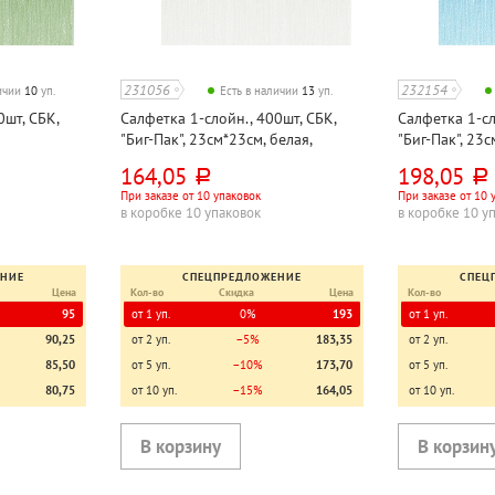
231056
232154
личии
10
уп.
Есть в наличии
13
уп.
0шт, СБК,
Салфетка 1-слойн., 400шт, СБК,
Салфетка 1-сл
"Биг-Пак", 23см*23см, белая,
"Биг-Пак", 23с
целлюлоза
целлюлоза
164,05
198,05
руб.
руб.
При заказе от 10 упаковок
При заказе от 10 
в коробке 10 упаковок
в коробке 10 у
ЕНИЕ
СПЕЦПРЕДЛОЖЕНИЕ
СПЕЦ
Цена
Кол-во
Скидка
Цена
Кол-во
95
от 1 уп.
0%
193
от 1 уп.
90,25
от 2 уп.
−5%
183,35
от 2 уп.
85,50
от 5 уп.
−10%
173,70
от 5 уп.
80,75
от 10 уп.
−15%
164,05
от 10 уп.