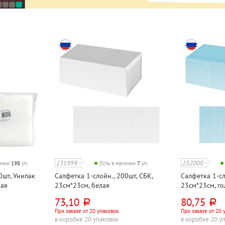
231999
232000
личии
198
уп.
Есть в наличии
7
уп.
0шт, Унипак
Салфетка 1-слойн., 200шт, СБК,
Салфетка 1-сл
лая
23см*23см, белая
23см*23см, г
73,10
80,75
руб.
руб.
При заказе от 20 упаковок
При заказе от 20 
в коробке 20 упаковок
в коробке 20 у