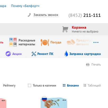
вара
Почему «Белфорт»
(8452)
211-111
Заказать звонок
Корзина
Ничего не выбрано
Расходные
Продукты
ль
Посуда
материалы
питания
Акции
Ремонт ПК
Заправка картриджа
Печать
Рейтингу
Только в наличии
Блоками
Таблицей