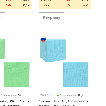
−15%
36,55
от 25 уп.
−15%
36,55
204920
Есть в наличии
20
уп.
Есть в наличии
52
уп.
ойн., 100шт, Унипак
Салфетка 1-слойн., 100шт, Унипак
23см, зеленая
сервис, 23см*23см, синяя