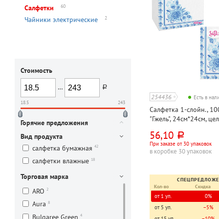
60
Салфетки
2
Чайники электрические
Стоимость
…
руб.
254436
Есть в на
18.5
243
Салфетка 1-слойн., 100ш
"Гжель", 24см*24см, це
Горячие предложения
56,10
руб.
Вид продукта
При заказе от 30 упаковок
42
салфетка бумажная
в коробке 30 упаковок
18
салфетки влажные
Торговая марка
СПЕЦПРЕДЛОЖ
Кол-во
Скидка
2
ARO
от 1 уп.
0%
8
Aura
от 5 уп.
−5%
4
Bulgaree Green
от 15 уп.
−10%