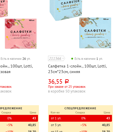
211566
Есть в наличии
26
уп.
Есть в наличии
1
уп.
йн., 100шт, Lotti,
Салфетка 1-слойн., 100шт, Lotti,
озовая
23см*23см, синяя
36,55
руб.
упаковок
При заказе от 25 упаковок
паковок
в коробке 50 упаковок
ПРЕДЛОЖЕНИЕ
СПЕЦПРЕДЛОЖЕНИЕ
Скидка
Цена
Кол-во
Скидка
Цена
0%
43
от 1 уп.
0%
43
−5%
40,85
от 3 уп.
−5%
40,85
−10%
38,70
от 15 уп.
−10%
38,70