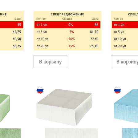
ЕНИЕ
СПЕЦПРЕДЛОЖЕНИЕ
СПЕЦ
Цена
Кол-во
Скидка
Цена
Кол-во
45
от 1 уп.
0%
86
от 1 уп.
42,75
от 5 уп.
−5%
81,70
от 5 уп.
40,50
от 10 уп.
−10%
77,40
от 10 уп.
38,25
от 20 уп.
−15%
73,10
от 20 уп.