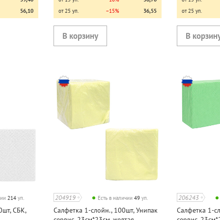
56,10
от 25 уп.
−15%
36,55
от 25 уп.
204919
206243
чии
214
уп.
Есть в наличии
49
уп.
0шт, СБК,
Салфетка 1-слойн., 100шт, Унипак
Салфетка 1-сл
сервис, 23см*23см, желтая
сервис, 23см*