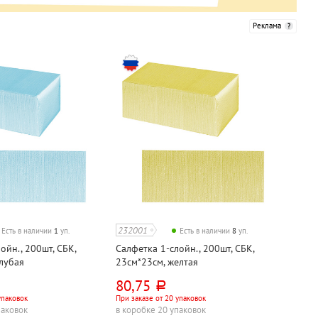
Реклама
232001
Есть в наличии
1
уп.
Есть в наличии
8
уп.
ойн., 200шт, СБК,
Салфетка 1-слойн., 200шт, СБК,
олубая
23см*23см, желтая
80,75
руб.
упаковок
При заказе от 20 упаковок
паковок
в коробке 20 упаковок