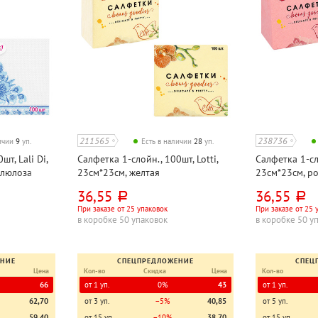
211565
238736
личии
9
уп.
Есть в наличии
28
уп.
т, Lali Di,
Салфетка 1-слойн., 100шт, Lotti,
Салфетка 1-сло
ллюлоза
23см*23см, желтая
23см*23см, р
36,55
36,55
руб.
руб.
При заказе от 25 упаковок
При заказе от 25 
в коробке 50 упаковок
в коробке 50 у
ЕНИЕ
СПЕЦПРЕДЛОЖЕНИЕ
СПЕЦ
Цена
Кол-во
Скидка
Цена
Кол-во
66
от 1 уп.
0%
43
от 1 уп.
62,70
от 3 уп.
−5%
40,85
от 5 уп.
59,40
от 15 уп.
−10%
38,70
от 15 уп.