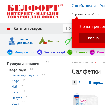
Способы оплаты
Ус
Саратовская обл. и др
Это ваш регио
Каталог товаров
Верно
Товары
Пикник
Инструменты
для школы
Минпромторг
Чистим склад!
Новинки
Хиты
Каталог товаров
Про
1152
Продукты питания
Салфетки
479
Кофе-пауза
244
Выпечка, сладости
64
Кофе
Вперед
1
2
80
Чай
8
Сахар
9
Посуда
12
Вода