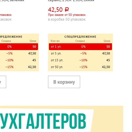
42,50
руб.
упаковок
При заказе от 50 упаковок
паковок
в коробке 50 упаковок
ПРЕДЛОЖЕНИЕ
СПЕЦПРЕДЛОЖЕНИЕ
Скидка
Цена
Кол-во
Скидка
Цена
0%
50
от 1 уп.
0%
50
−5%
47,50
от 5 уп.
−5%
47,50
−10%
45
от 15 уп.
−10%
45
−15%
42,50
от 50 уп.
−15%
42,50