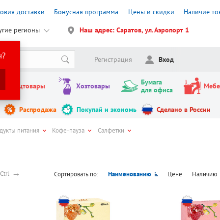
ловия доставки
Бонусная программа
Цены и скидки
Наличие то
угие регионы
Наш адрес: Саратов, ул. Аэропорт 1
н?
Регистрация
Вход
Бумага
Канцтовары
Хозтовары
Мебе
для офиса
Распродажа
Покупай и экономь
Сделано в России
дукты питания
Кофе-пауза
Салфетки
→
Ctrl
Сортировать по:
Наименованию
Цене
Наличию