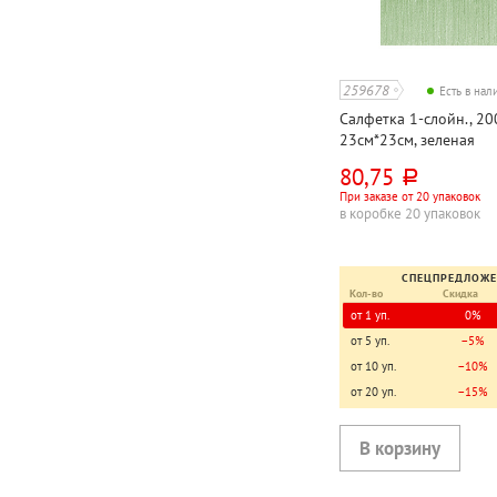
259678
Есть в на
Салфетка 1-слойн., 20
23см*23см, зеленая
80,75
руб.
При заказе от 20 упаковок
в коробке 20 упаковок
СПЕЦПРЕДЛОЖ
Кол-во
Скидка
от 1 уп.
0%
от 5 уп.
−5%
от 10 уп.
−10%
от 20 уп.
−15%