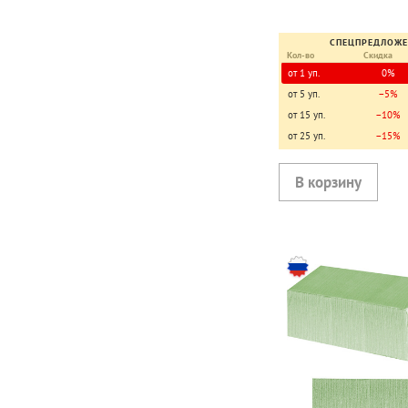
СПЕЦПРЕДЛОЖ
Кол-во
Скидка
от 1 уп.
0%
от 5 уп.
−5%
от 15 уп.
−10%
от 25 уп.
−15%