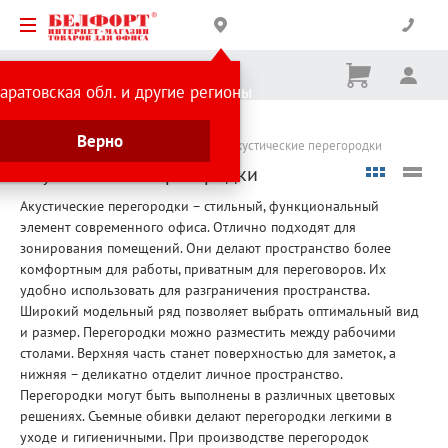
Корзина
Вх
Ничего
аратовская обл. и другие регионы
не
выбрано
Каталог товаров
Офисная мебель
Верно
Аксессуары и предметы интерьера
Акустические перегородки
Акустические перегородки
Акустические перегородки – стильный, функциональный
элемент современного офиса. Отлично подходят для
зонирования помещений. Они делают пространство более
комфортным для работы, приватным для переговоров. Их
удобно использовать для разграничения пространства.
Широкий модельный ряд позволяет выбрать оптимальный вид
и размер. Перегородки можно разместить между рабочими
столами. Верхняя часть станет поверхностью для заметок, а
нижняя – деликатно отделит личное пространство.
Перегородки могут быть выполнены в различных цветовых
решениях. Съемные обивки делают перегородки легкими в
уходе и гигиеничными. При производстве перегородок