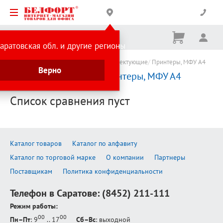
Корзина
Вх
Ничего
аратовская обл. и другие регионы
не
выбрано
Каталог товаров
Компьютеры и комплектующие
Принтеры, МФУ А4
Верно
Сравнение товаров:
Принтеры, МФУ А4
Список сравнения пуст
Каталог товаров
Каталог по алфавиту
Каталог по торговой марке
О компании
Партнеры
Поставщикам
Политика конфиденциальности
Телефон в Саратове:
(8452) 211-111
Режим работы:
00
00
Пн–Пт
: 9
.. 17
Сб–Вс
: выходной