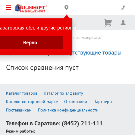
Корзина
Вх
Ничего
аратовская обл. и другие регионы
не
выбрано
Каталог товаров
Хозтовары и упаковочные материалы
Верно
Сопутствующие товары
Сравнение товаров:
Сопутствующие товары
Список сравнения пуст
Каталог товаров
Каталог по алфавиту
Каталог по торговой марке
О компании
Партнеры
Поставщикам
Политика конфиденциальности
Телефон в Саратове:
(8452) 211-111
Режим работы: