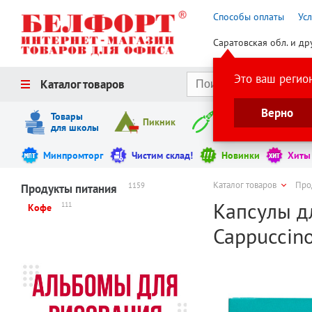
Способы оплаты
Ус
Саратовская обл. и др
Это ваш регио
Каталог товаров
Верно
Товары
Пикник
Инструменты
для школы
Минпромторг
Чистим склад!
Новинки
Хиты
Каталог товаров
Про
1159
Продукты питания
Капсулы дл
111
Кофе
Cappuccino)