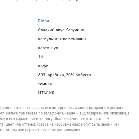
Вафли Яшкино,
Пирожное
Зефир
Конфеты
"Голландские", с
протеиновое
Бековский, 250г
РотФронт
Rioba
,
вареной
Fitness Shock,
"Батончик
82,80
121
146
171
руб.
руб.
руб.
руб.
сгущенкой, 165г
"Брауни", с
250г
Сладкий вкус Капучино
горячим
При заказе от 12
Цена за штуку
Цена за упаковку
Цена за упак
упаковок
шоколадом, 50г
капсулы для кофемашин
картон. уп.
16
кофе
80% арабика, 20% робуста
темная
ИТАЛИЯ
а действительны при заказе в интернет-магазине в выбранном регионе
отличаться при заказе по телефону. Внешний вид товара и/или упаковки, а
овке и его характеристики могут быть изменены изготовителем
йте. Цвет или оттенок товара на изображениях могут быть иными из-
 монитора или параметров фотографирования.