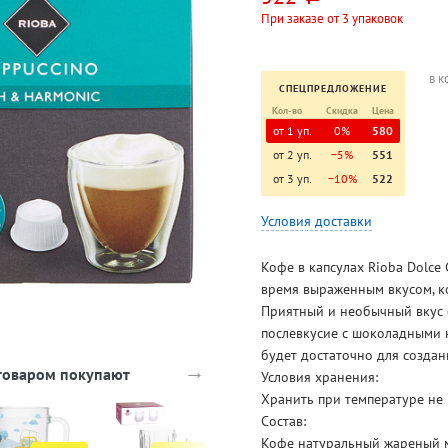
При заказе от 3 упаковок
в к
СПЕЦПРЕДЛОЖЕНИЕ
Кол-во
Скидка
Цена
от 1 уп.
0%
580
от 2 уп.
−5%
551
от 3 уп.
−10%
522
Условия доставки
Кофе в капсулах Rioba Dolce
время выраженным вкусом, к
Приятный и необычный вкус о
послевкусие с шоколадными 
будет достаточно для созда
→
 товаром покупают
Условия хранения:
Хранить при температуре не
Состав:
Кофе натуральный жареный мо