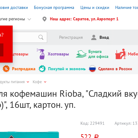
ловия доставки
Бонусная программа
Цены и скидки
Наличие то
угие регионы
Наш адрес: Саратов, ул. Аэропорт 1
н?
Регистрация
Вход
Бумага
Канцтовары
Хозтовары
Мебе
для офиса
Распродажа
Покупай и экономь
Сделано в России
дукты питания
Кофе
я кофемашин Rioba, "Сладкий вку
", 16шт, картон. уп.
Код:
229491
Артикул:
13
522
руб.