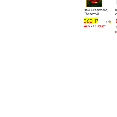
Чай Greenfield,
"Золотой
с
Цейлон (Golden
"
360
руб.
Ceylon)",
5
5
черный,
Цена за упаковку
пакетированный
Ц
, 100шт, 2г