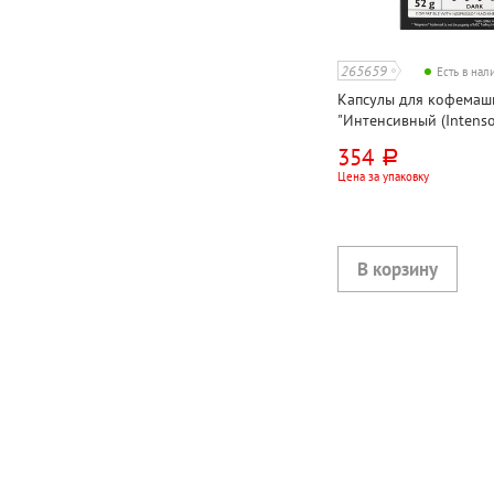
265659
Есть в на
Капсулы для кофемаши
"Интенсивный (Intenso)
совместим с Nespresso,
354
руб.
Цена за упаковку