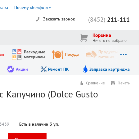
вара
Почему «Белфорт»
(8452)
211-111
Заказать звонок
Корзина
Ничего не выбрано
Расходные
Продукты
ль
Посуда
материалы
питания
Акции
Ремонт ПК
Заправка картриджа
Сравнение
Печать
с Капучино (Dolce Gusto
3439
Есть в наличии
3
уп.