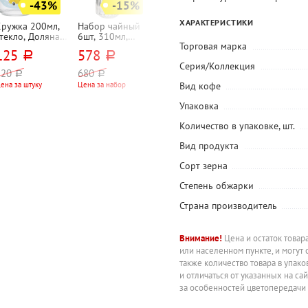
-43%
-15%
-15%
ХАРАКТЕРИСТИКИ
Кружка 200мл,
Набор чайный
Чайник со
Печенье
текло, Доляна,
6шт, 310мл,
свистком 3л,
Яшкино,
Торговая марка
Бип-бип"
стекло, Коралл,
нержавеющая
"Американское"
125
578
1 360
96,30
руб.
руб.
руб.
руб.
"Лед (Ice)", в
сталь, Alpenkok,
с овсяными
Серия/Коллекция
подарочной
AK-522,
хлопьями и
При заказе от 8
220
680
1 600
руб.
руб.
руб.
упаковок
упаковке
бежевый,
каплями из
Вид кофе
ена за штуку
Цена за набор
Цена за штуку
гранит, для всех
глазури, 200г
типов плит,
Упаковка
индукционное
дно
Количество в упаковке, шт.
Вид продукта
Сорт зерна
Степень обжарки
Страна производитель
Внимание!
Цена и остаток товар
или населенном пункте, и могут 
также количество товара в упак
и отличаться от указанных на са
за особенностей цветопередачи