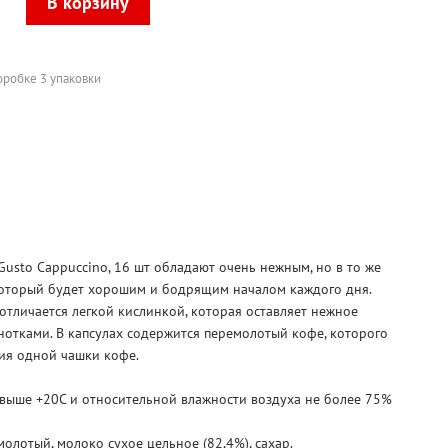
оробке 3 упаковки
 Gusto Cappuccino, 16 шт обладают очень нежным, но в то же
оторый будет хорошим и бодрящим началом каждого дня.
тличается легкой кислинкой, которая оставляет нежное
нотками. В капсулах содержится перемолотый кофе, которого
ния одной чашки кофе.
 выше +20С и относительной влажности воздуха не более 75%
лотый, молоко сухое цельное (82,4%), сахар.