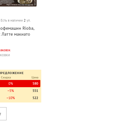
Есть в наличии
2
уп.
кофемашин Rioba,
с Латте макиато
atte Macchiato)",
ртон. уп.
паковок
аковки
ПРЕДЛОЖЕНИЕ
Скидка
Цена
0%
580
−5%
551
−10%
522