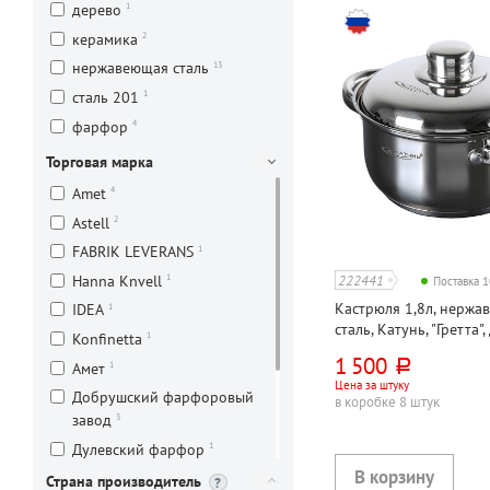
1
дерево
2
шумовка
2
керамика
2
щипцы кухонные
13
нержавеющая сталь
1
сталь 201
4
фарфор
Торговая марка
4
Amet
2
Astell
1
FABRIK LEVERANS
1
222441
Hanna Knvell
Поставка 
Кастрюля 1,8л, нержа
1
IDEA
сталь, Катунь, "Гретта"
1
Konfinetta
см⁄с крышкой, для всех
1 500
руб.
1
Амет
индукционное дно
Цена за штуку
Добрушский фарфоровый
в коробке 8 штук
3
завод
1
Дулевский фарфор
1
Калитва
Страна производитель