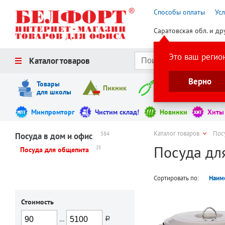
Способы оплаты
Ус
Саратовская обл. и др
Это ваш регио
Каталог товаров
Верно
Товары
Пикник
Инструменты
для школы
Минпромторг
Чистим склад!
Новинки
Хиты
Каталог товаров
Пос
584
Посуда в дом и офис
Посуда дл
25
Посуда для общепита
Сортировать по:
Наим
Стоимость
…
руб.