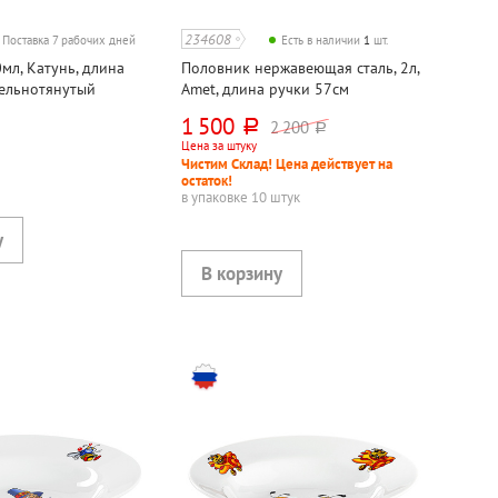
234608
Поставка 7 рабочих дней
Есть в наличии
1
шт.
мл, Катунь, длина
Половник нержавеющая сталь, 2л,
цельнотянутый
Amet, длина ручки 57см
1 500
2 200
руб.
руб.
Цена за штуку
Чистим Склад! Цена действует на
остаток!
в упаковке 10 штук