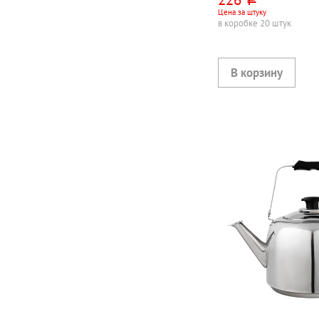
руб.
детский микс
Цена за штуку
в коробке 20 штук