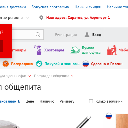
ловия доставки
Бонусная программа
Цены и скидки
Наличие то
угие регионы
Наш адрес: Саратов, ул. Аэропорт 1
н?
Регистрация
Вход
Бумага
Канцтовары
Хозтовары
Мебе
для офиса
Распродажа
Покупай и экономь
Сделано в России
уда в дом и офис
Посуда для общепита
я общепита
енованию
Цене
Наличию
Рейтингу
Только в наличии