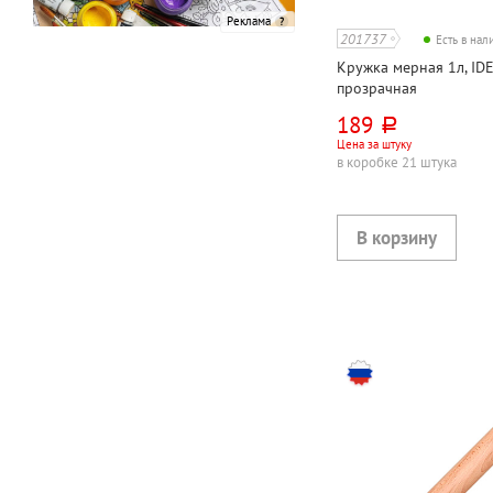
Реклама
201737
Есть в на
Кружка мерная 1л, IDE
прозрачная
189
руб.
Цена за штуку
в коробке 21 штука