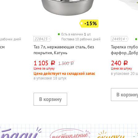
-15%
Есть в наличии
1
шт.
228423
244914
7 рабочих дней
Поставка 10 рабочих дней
4см
Таз 7л, нержавеющая сталь, без
Тарелка глубо
покрытия, Катунь
фарфор, Доб
фарфоровый з
1 105
240
1 300
руб.
руб.
руб.
230мл, детск
Цена за штуку
Цена за штуку
Цена действует на складской запас
в упаковке 20 
в упаковке 18 штук