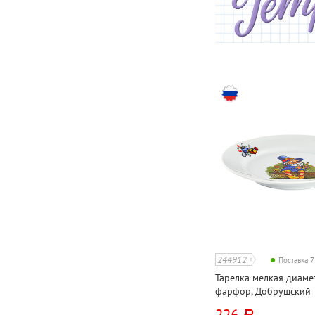
244912
Поставка 
Тарелка мелкая диамет
фарфор, Добрушский
фарфоровый завод, "Л
226