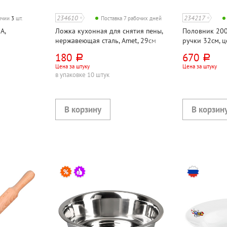
234610
234217
личии
3
шт.
Поставка 7 рабочих дней
A,
Ложка кухонная для снятия пены,
Половник 200
нержавеющая сталь, Amet, 29см
ручки 32см, 
180
670
руб.
руб.
Цена за штуку
Цена за штуку
в упаковке 10 штук