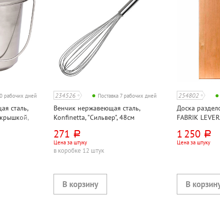
234526
254802
10 рабочих дней
Поставка 7 рабочих дней
ая сталь,
Венчик нержавеющая сталь,
Доска раздел
с крышкой,
Konfinetta, "Сильвер", 48см
FABRIK LEVER
271
1 250
руб.
руб.
Цена за штуку
Цена за штуку
в коробке 12 штук