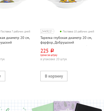
244913
Поставка 7 рабочих дней
Поставка 10 рабочих дней
кая диаметр 20 см,
Тарелка глубокая диаметр 20 см,
рушский
фарфор, Добрушский
авод, "Лесовичок",
фарфоровый завод, "Пчелы", белая,
225
руб.
ий микс
230мл, детский микс
Цена за штуку
штук
в упаковке 20 штук