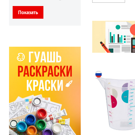
4
Катунь
2
Коралл
2
Шафран