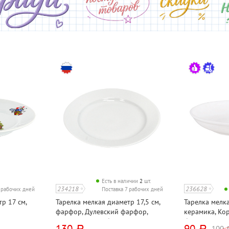
Есть в наличии
2
шт.
234218
236628
7 рабочих дней
Поставка 7 рабочих дней
р 17 см,
Тарелка мелкая диаметр 17,5 см,
Тарелка мелка
фарфор, Дулевский фарфор,
керамика, Кор
есовичок",
"Гладкий край", белая
белая
130
90
100