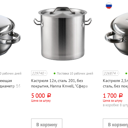
229740
226874
10 рабочих дней
Поставка 10 рабочих дней
веющая
Кастрюля 12л, сталь 201, без
Кастрюля 2,5
, диаметр 16
покрытия, Hanna Knvell, "Сфера
сталь, без по
 типов плит,
услуг (HoReCa)", с крышкой, для
"Гретта", 18 с
5 000
1 700
руб.
руб.
всех типов плит кроме
типов плит, 
Цена за штуку
Цена за штуку
индукционных
в коробке 8 шт