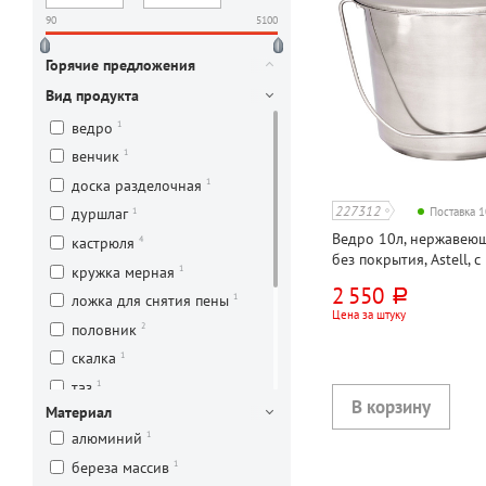
90
5100
Горячие предложения
Вид продукта
1
ведро
1
венчик
1
доска разделочная
227312
1
Поставка 
дуршлаг
Ведро 10л, нержавеющ
4
кастрюля
без покрытия, Astell, 
1
кружка мерная
мерная шкала
2 550
руб.
1
ложка для снятия пены
Цена за штуку
2
половник
1
скалка
1
таз
Материал
2
тарелка глубокая
1
алюминий
4
тарелка мелкая
1
береза массив
1
чайник