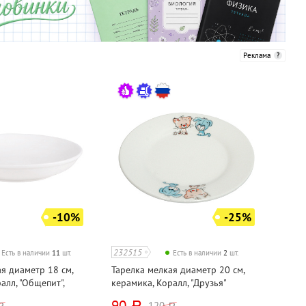
Реклама
-10%
-25%
232515
Есть в наличии
11
шт.
Есть в наличии
2
шт.
я диаметр 18 см,
Тарелка мелкая диаметр 20 см,
алл, "Общепит",
керамика, Коралл, "Друзья"
90
120