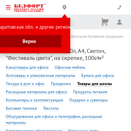
Корзина
Вх
Ничего
аратовская обл. и другие регионы
не
выбрано
Сделано в России
Товары для школы
Школьная бумажная продукция
Верно
Альбомы для рисования
Альбом для рисования 40л, А4, Светоч,
"Фестиваль цвета", на скрепке, 100г⁄м²
Канцтовары для офиса
Офисная мебель
Хозтовары и упаковочные материалы
Бумага для офиса
Посуда в дом и офис
Праздники
Товары для школы
Расходные материалы для офиса
Продукты питания
Компьютеры и комплектующие
Подарки и сувениры
Бытовая техника
Текстиль
Оборудование для офиса и полиграфии, расходные
материалы
Климатическое оборудование
Источники света