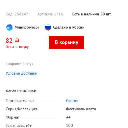
золотой,
твердая
серебряный
пластиковая
подложка
Код:
258147
Артикул:
1716
Есть в наличии
50
шт.
Минпромторг
Сделано в России
82
руб.
Цена за штуку
в коробке 5 штук
Условия доставки
ХАРАКТЕРИСТИКИ
Торговая марка
Светоч
Серия/Коллекция
Фестиваль цвета
Формат
А4
Плотность, г⁄м²
100