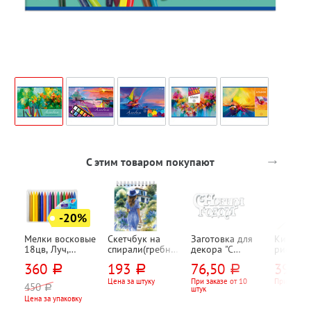
→
С этим товаром покупают
-20%
Мелки восковые
Скетчбук на
Заготовка для
Кисть д
18цв, Луч,
спирали(гребне),
декора "С
рисован
"Волшебная
17,5см*16,6см,
Новым Годом!",
щетина,
360
193
76,50
39,10
руб.
руб.
руб.
палитра",
офсет, Светоч,
пенополистирол
Calligrat
диаметр
"Лавандовые
, 30см
круглая
Цена за штуку
При заказе от 10
При заказе
450
руб.
штук
грифеля 9,5мм,
грезы", 80л,
Цена за упаковку
картон. уп., +
белый, 100г⁄м²,