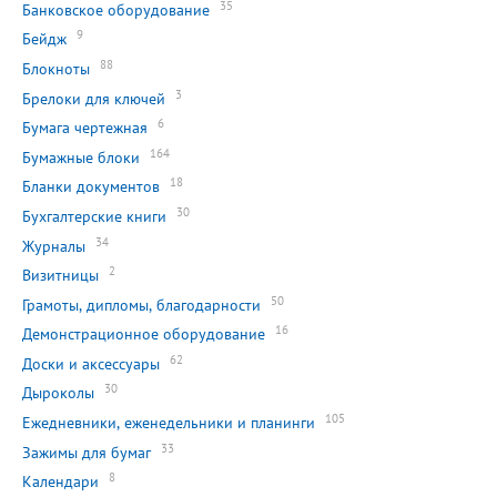
35
Банковское оборудование
9
Бейдж
88
Блокноты
3
Брелоки для ключей
6
Бумага чертежная
164
Бумажные блоки
18
Бланки документов
30
Бухгалтерские книги
34
Журналы
2
Визитницы
50
Грамоты, дипломы, благодарности
16
Демонстрационное оборудование
62
Доски и аксессуары
30
Дыроколы
105
Ежедневники, еженедельники и планинги
33
Зажимы для бумаг
8
Календари