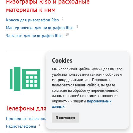
Ризографы Riso и расходные
материалы к ним
2
Краска для ризографов Riso
8
Мастер-пленка для ризографов Riso
10
Запчасти для ризографов Riso
Cookies
Мы используем файлы «куки» для вашего
удобства пользования сайтом и собираем
метрику для аналитики. Продолжая
пользоваться нашим сайтом, вы даёте
согласие на обработку перечисленных
данных в нашей политике в отношении
обработки и защиты
персональных
Телефоны для офиса
данных
.
Я согласен
1
Проводные телефоны
4
Радиотелефоны
5