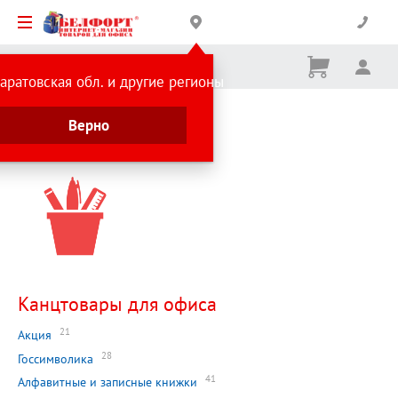
Корзина
Вх
Ничего
аратовская обл. и другие регионы
не
выбрано
Главная страница
Верно
Каталог
Канцтовары для офиса
21
Акция
28
Госсимволика
41
Алфавитные и записные книжки