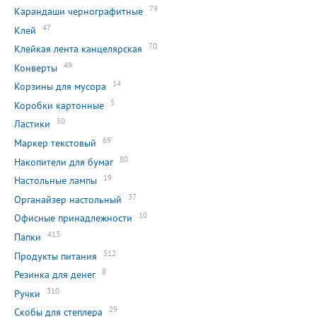
79
Карандаши чернографитные
47
Клей
70
Клейкая лента канцелярская
49
Конверты
14
Корзины для мусора
5
Коробки картонные
50
Ластики
69
Маркер текстовый
80
Накопители для бумаг
19
Настольные лампы
37
Органайзер настольный
10
Офисные принадлежности
413
Папки
512
Продукты питания
8
Резинка для денег
310
Ручки
29
Скобы для степлера