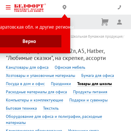
Корзина
Вх
Ничего
аратовская обл. и другие регионы
не
выбрано
Сделано в России
Товары для школы
Школьная бумажная продукция
Верно
Альбомы для рисования
Альбом для рисования 12л, А5, Hatber,
"Любимые сказки", на скрепке, ассорти
Канцтовары для офиса
Офисная мебель
Хозтовары и упаковочные материалы
Бумага для офиса
Посуда в дом и офис
Праздники
Товары для школы
Расходные материалы для офиса
Продукты питания
Компьютеры и комплектующие
Подарки и сувениры
Бытовая техника
Текстиль
Оборудование для офиса и полиграфии, расходные
материалы
Климатическое оборудование
Источники света