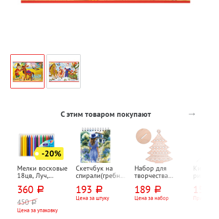
→
С этим товаром покупают
-20%
Мелки восковые
Скетчбук на
Набор для
Кисть д
18цв, Луч,
спирали(гребне),
творчества
рисован
"Волшебная
17,5см*16,6см,
Учитель,
N2, Пиф
360
193
189
15,73
руб.
руб.
руб.
палитра",
офсет, Светоч,
"Елочка-звезда",
круглая
диаметр
"Лавандовые
фанера,
Цена за штуку
Цена за набор
При заказе
450
руб.
грифеля 9,5мм,
грезы", 80л,
150мм*120мм
Цена за упаковку
картон. уп., +
белый, 100г⁄м²,