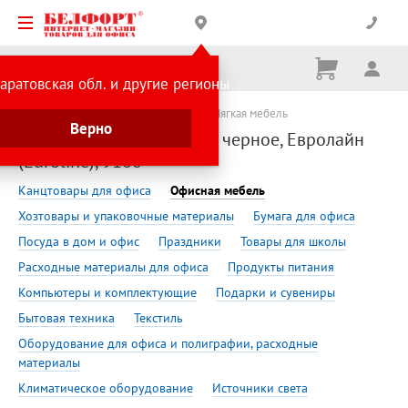
Корзина
Вх
Ничего
аратовская обл. и другие регионы
не
выбрано
Сделано в России
Офисная мебель
Мягкая мебель
Верно
Кресло Евро 2.0, кожзам, черное, Евролайн
(Euroline), 9100
Канцтовары для офиса
Офисная мебель
Хозтовары и упаковочные материалы
Бумага для офиса
Посуда в дом и офис
Праздники
Товары для школы
Расходные материалы для офиса
Продукты питания
Компьютеры и комплектующие
Подарки и сувениры
Бытовая техника
Текстиль
Оборудование для офиса и полиграфии, расходные
материалы
Климатическое оборудование
Источники света