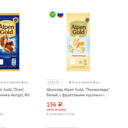
269153
Есть в наличии
6
шт.
Есть в наличии
6
шт.
 Gold, "Oreo",
Шоколад Alpen Gold, "Пинаколада",
ника-йогурт, 80г
белый, с фруктовыми кусочками,
80г
136
руб.
Цена за штуку
тук
в упаковке 6 штук