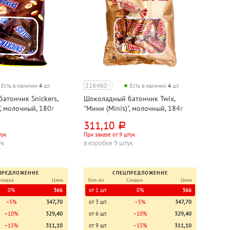
116460
Есть в наличии
4
шт.
Есть в наличии
4
шт.
атончик Snickers,
Шоколадный батончик Twix,
", молочный, 180г
"Мини (Minis)", молочный, 184г
311,10
руб.
тук
При заказе от 9 штук
ук
в коробке 9 штук
ПРЕДЛОЖЕНИЕ
СПЕЦПРЕДЛОЖЕНИЕ
Скидка
Цена
Кол-во
Скидка
Цена
0%
366
от 1 шт.
0%
366
−5%
347,70
от 3 шт.
−5%
347,70
−10%
329,40
от 6 шт.
−10%
329,40
−15%
311,10
от 9 шт.
−15%
311,10