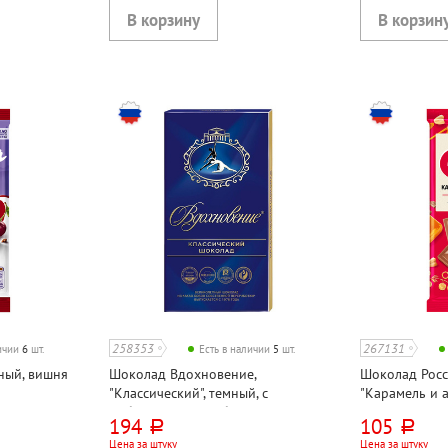
258353
267131
личии
6
шт.
Есть в наличии
5
шт.
ный, вишня
Шоколад Вдохновение,
Шоколад Росс
"Классический", темный, с
"Карамель и а
добавлением дробленого
75г
194
105
руб.
руб.
жареного фундука, 90г
Цена за штуку
Цена за штуку