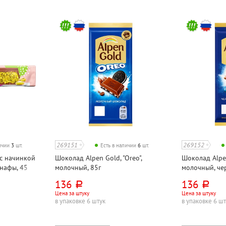
269151
269152
личии
3
шт.
Есть в наличии
6
шт.
 с начинкой
Шоколад Alpen Gold, "Oreo",
Шоколад Alpen
унафы, 45
молочный, 85г
молочный, чер
136
136
руб.
руб.
Цена за штуку
Цена за штуку
в упаковке 6 штук
в упаковке 6 ш