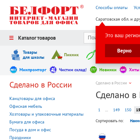
Способы оплаты
Ус
Саратовская обл. и др
Это ваш регио
Каталог товаров
Верно
Товары
Пикник
Инструменты
для школы
Минпромторг
Чистим склад!
Новинки
Хиты
Сделано в России
Сделано в России
Сделано в
Канцтовары для офиса
Офисная мебель
1
…
149
150
1
Хозтовары и упаковочные материалы
Сортировать по:
Наим
Бумага для офиса
Посуда в дом и офис
Праздники