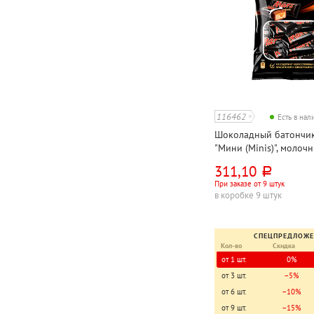
116462
Есть в на
Шоколадный батончик
"Мини (Minis)", молочн
311,10
руб.
При заказе от 9 штук
в коробке 9 штук
СПЕЦПРЕДЛОЖ
Кол-во
Скидка
от 1 шт.
0%
от 3 шт.
−5%
от 6 шт.
−10%
от 9 шт.
−15%