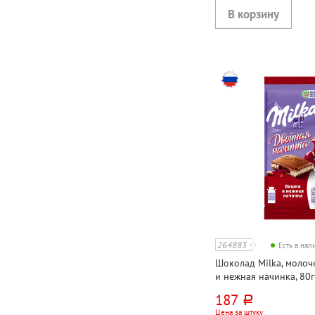
264883
Есть в на
Шоколад Milka, молоч
и нежная начинка, 80г
187
руб.
Цена за штуку