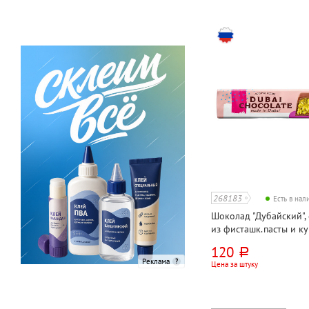
268183
Есть в на
Шоколад "Дубайский",
из фисташк.пасты и к
120
руб.
Реклама
Цена за штуку