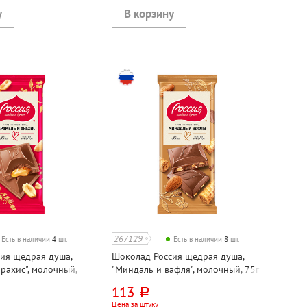
267129
Есть в наличии
4
шт.
Есть в наличии
8
шт.
ия щедрая душа,
Шоколад Россия щедрая душа,
рахис", молочный,
"Миндаль и вафля", молочный, 75г
113
руб.
Цена за штуку