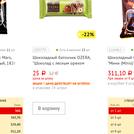
-22%
230770
116461
личии
11
шт.
Есть в наличии
23
шт.
 Mars,
Шоколадный батончик OZERA,
Шоколадный б
ый, 182г
"Шоколад с лесным орехом
"Мини (Minis)
(Chocolate Hazelnut)", молочный с
25
311,10
32
руб.
руб.
руб.
фундучной пастой, 23г
Цена за штуку
При заказе от 9 ш
акция ! цена действует на остаток
в коробке 9 шт
в упаковке 24 штуки
ЕНИЕ
СПЕЦ
Цена
Кол-во
366
от 1 шт.
347,70
от 3 шт.
329,40
от 6 шт.
311,10
от 9 шт.