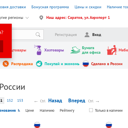
ловия доставки
Бонусная программа
Цены и скидки
Наличие то
угие регионы
Наш адрес: Саратов, ул. Аэропорт 1
н?
Регистрация
Вход
Бумага
Канцтовары
Хозтовары
Мебе
для офиса
Распродажа
Покупай и экономь
Сделано в России
 России
←
Назад
Вперед
→
51
152
153
Ctrl
Ctrl
енованию
Цене
Наличию
Рейтингу
Только в наличии