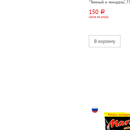
"Темный и миндаль", 7
150
руб.
Цена за штуку