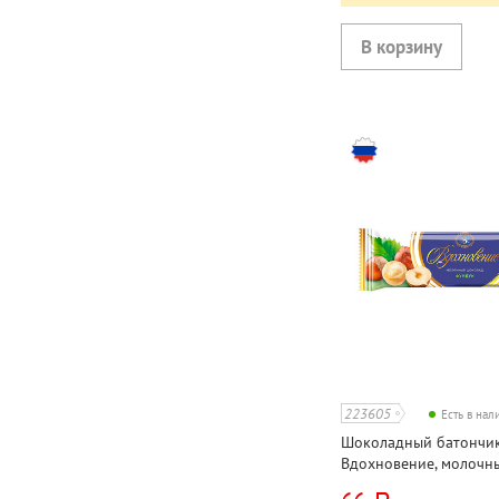
223605
Есть в на
Шоколадный батончи
Вдохновение, молочн
фундуком, 40г