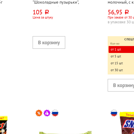
5г
"Шоколадные пузырьки",
молочный, с 
молочный и белый пористый, 70г
начинкой и с
105
56,95
руб.
руб.
45г
Цена за штуку
При заказе от 30 
в упаковке 30 
СПЕЦ
Кол-во
от 1 шт.
от 5 шт.
от 15 шт.
от 30 шт.