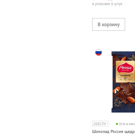
в упаковке 6 штук
268234
Есть в на
Шоколад Россия щедр