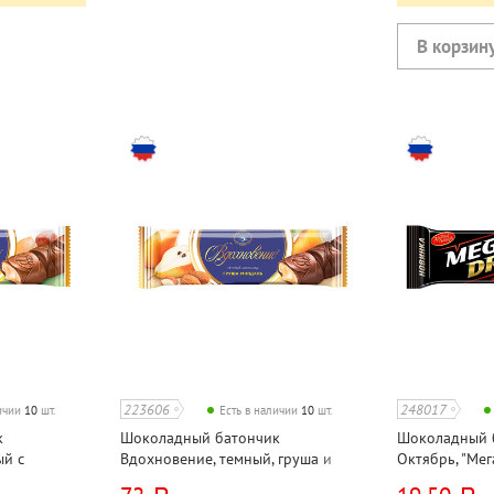
223606
248017
личии
10
шт.
Есть в наличии
10
шт.
к
Шоколадный батончик
Шоколадный 
ый с
Вдохновение, темный, груша и
Октябрь, "Мега
миндаль, 41г
молочный, ара