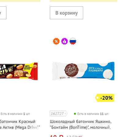
-20%
162727
Есть в наличии
1
шт.
Есть в наличии
11
шт.
батончик Красный
Шоколадный батончик Яшкино,
 Актив (Mega Drive)",
"Бонтайм (BonTime)", молочный,
хис, нуга и мягкая
20г