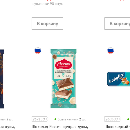
в упаковке 90 штук
267130
260300
личии
5
шт.
Есть в наличии
2
шт.
ая душа,
Шоколад Россия щедрая душа,
Шоколадный б