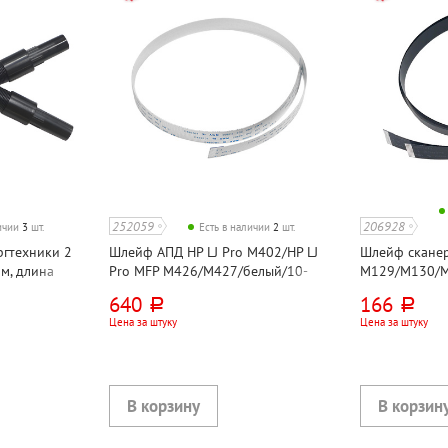
252059
206928
личии
3
шт.
Есть в наличии
2
шт.
ргтехники 2
Шлейф АПД HP LJ Pro M402/HP LJ
Шлейф сканер
м, длина
Pro MFP M426/M427/белый/10-
M129/M130/
конт./совм
LJ MFP M134
640
166
руб.
руб.
Цена за штуку
Цена за штуку