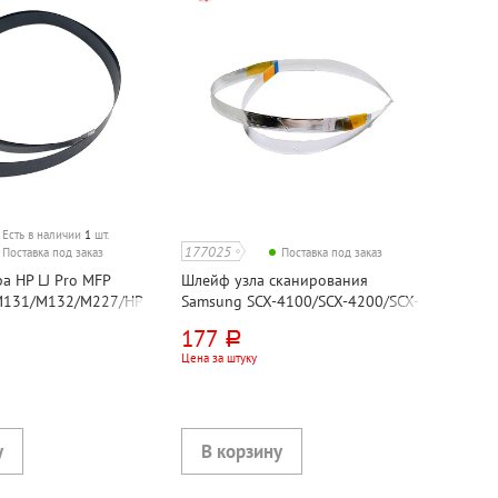
Есть в наличии
1
шт.
177025
Поставка под заказ
Поставка под заказ
а HP LJ Pro MFP
Шлейф узла сканирования
M131/M132/M227/HP
Samsung SCX-4100/SCX-4200/SCX-
/M230/совм
4220/SCX-4300/Xerox WC
177
руб.
3119/PE114/совм
Цена за штуку