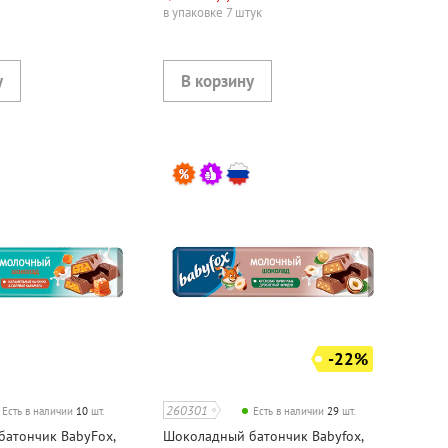
в упаковке 7 штук
-22%
260301
Есть в наличии
10
шт.
Есть в наличии
29
шт.
атончик BabyFox,
Шоколадный батончик Babyfox,