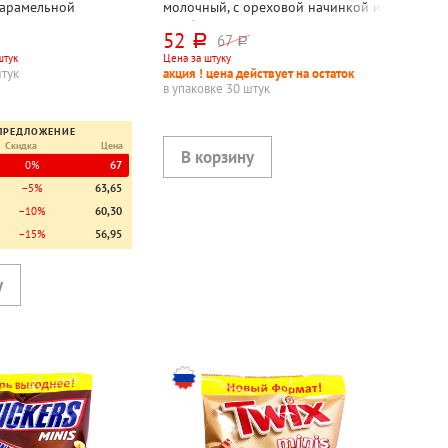
карамельной
молочный, с ореховой начинкой и
оленой карамелью,
дробленым фундуком, 45г
52
67
руб.
руб.
штук
Цена за штуку
штук
акция ! цена действует на остаток
в упаковке 30 штук
ПРЕДЛОЖЕНИЕ
Скидка
Цена
0%
67
−5%
63,65
−10%
60,30
−15%
56,95