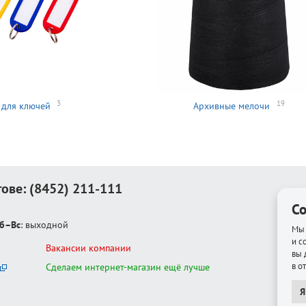
3
19
 для ключей
Архивные мелочи
тове:
(8452) 211-111
Co
б–Вс
: выходной
Мы 
и с
Вакансии компании
вы 
в о
Сделаем интернет-магазин ещё лучше
Я