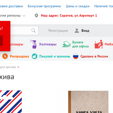
ловия доставки
Бонусная программа
Цены и скидки
Наличие то
угие регионы
Наш адрес: Саратов, ул. Аэропорт 1
н?
Регистрация
Вход
Бумага
Канцтовары
Хозтовары
Мебе
для офиса
Распродажа
Покупай и экономь
Сделано в России
 для архива
рхива