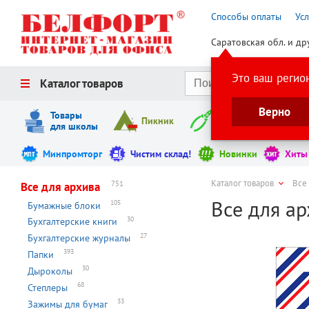
Способы оплаты
Ус
Саратовская обл. и др
Это ваш регио
Каталог товаров
Верно
Товары
Пикник
Инструменты
для школы
Минпромторг
Чистим склад!
Новинки
Хиты
Каталог товаров
Все
751
Все для архива
Все для а
105
Бумажные блоки
30
Бухгалтерские книги
27
Бухгалтерские журналы
393
Папки
30
Дыроколы
68
Степлеры
33
Зажимы для бумаг