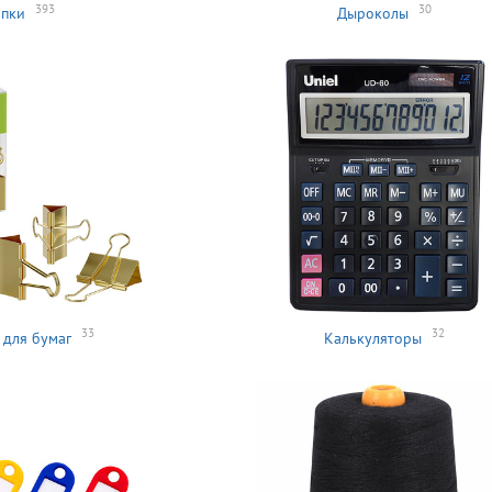
393
30
пки
Дыроколы
33
32
для бумаг
Калькуляторы