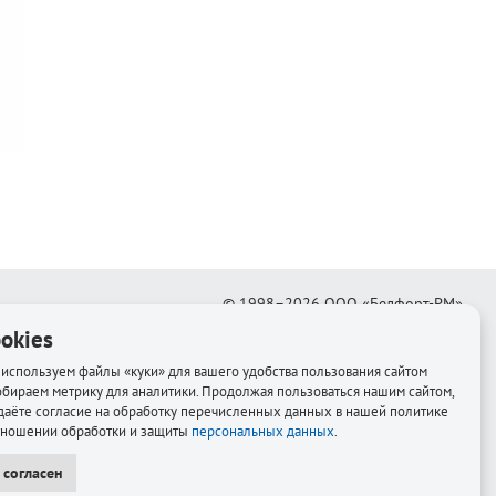
© 1998–2026
ООО «Белфорт-РМ»
okies
Создание интернет-магазина
—
Медиапродукт
используем файлы «куки» для вашего удобства пользования сайтом
обираем метрику для аналитики. Продолжая пользоваться нашим сайтом,
даёте согласие на обработку перечисленных данных в нашей политике
тношении обработки и защиты
персональных данных
.
 согласен