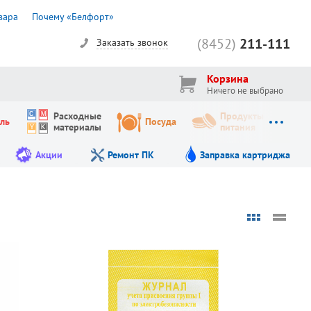
вара
Почему «Белфорт»
(8452)
211-111
Заказать звонок
Корзина
Ничего не выбрано
Расходные
Продукты
ль
Посуда
материалы
питания
Акции
Ремонт ПК
Заправка картриджа