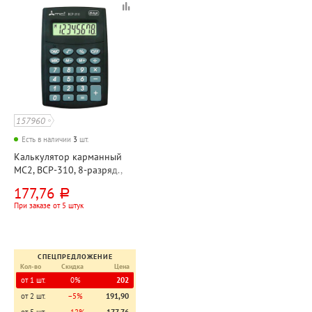
157960
Есть в наличии
3
шт.
Калькулятор карманный
MC2, BCP-310, 8-разряд.,
98мм*64мм*11мм, черный
177,76
руб.
При заказе от 5 штук
СПЕЦПРЕДЛОЖЕНИЕ
Кол-во
Скидка
Цена
от 1 шт.
0%
202
от 2 шт.
−5%
191,90