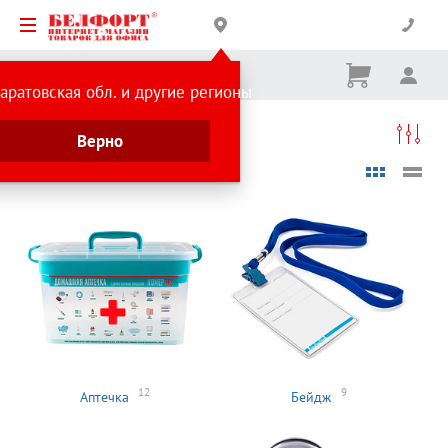
Корзина
Вх
Ничего
аратовская обл. и другие регионы
не
выбрано
Каталог товаров
Товары для склада
Верно
Товары для склада
12
9
Аптечка
Бейдж