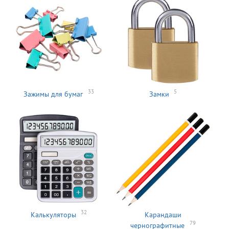
33
5
Зажимы для бумаг
Замки
32
Калькуляторы
Карандаши
79
чернографитные