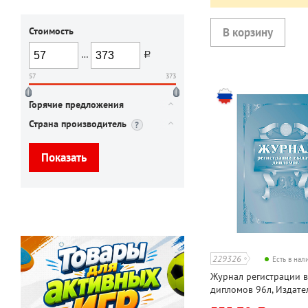
Стоимость
…
руб.
57
373
Горячие предложения
Страна производитель
229326
Есть в на
Журнал регистрации 
дипломов 96л, Издате
Учитель, 60*84, на скр