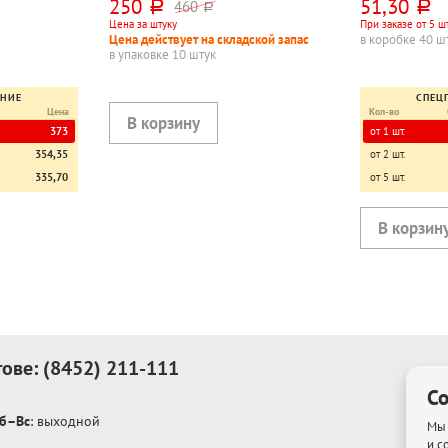
250
51,30
460
руб.
руб.
руб.
исчая, офсет
обл., бумвинил+картон
кружке) (1-11
Цена за штуку
При заказе от 5 ш
Издательство 
Цена действует на складской запас
в коробке 40 ш
обл., о
в упаковке 10 штук
ЕНИЕ
СПЕЦ
Цена
Кол-во
373
от 1 шт.
354,35
от 2 шт.
335,70
от 5 шт.
тове:
(8452) 211-111
Co
б–Вс
: выходной
Мы 
и с