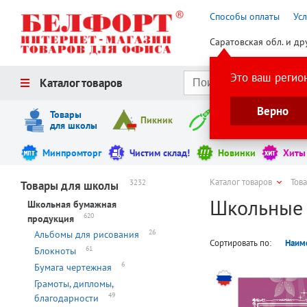
Способы оплаты
Ус
Саратовская обл. и др
Это ваш регио
Каталог товаров
Верно
Товары
Пикник
Инструменты
для школы
Минпромторг
Чистим склад!
Новинки
Хиты
Каталог товаров
Тов
3232
Товары для школы
Школьные
Школьная бумажная
620
продукция
26
Альбомы для рисования
Сортировать по:
Наим
61
Блокноты
6
Бумага чертежная
Грамоты, дипломы,
49
благодарности