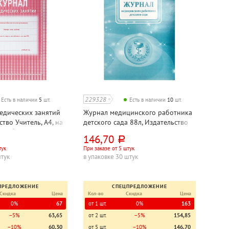
229328
Есть в наличии
5
шт.
Есть в наличии
10
шт.
едических занятий
Журнал медицинского работника
ство Учитель, А4, на
детского сада 88л, Издательство
ая обл.
Учитель, А4, на скрепке, мягкая
146,70
руб.
обл., картон мелованный
тук
При заказе от 5 штук
штук
в упаковке 30 штук
ПРЕДЛОЖЕНИЕ
СПЕЦПРЕДЛОЖЕНИЕ
Скидка
Цена
Кол-во
Скидка
Цена
0%
67
от 1 шт.
0%
163
−5%
63,65
от 2 шт.
−5%
154,85
−10%
60,30
от 5 шт.
−10%
146,70