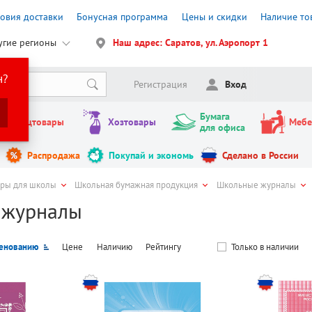
ловия доставки
Бонусная программа
Цены и скидки
Наличие то
угие регионы
Наш адрес: Саратов, ул. Аэропорт 1
н?
Регистрация
Вход
Бумага
Канцтовары
Хозтовары
Мебе
для офиса
Распродажа
Покупай и экономь
Сделано в России
ары для школы
Школьная бумажная продукция
Школьные журналы
 журналы
енованию
Цене
Наличию
Рейтингу
Только в наличии