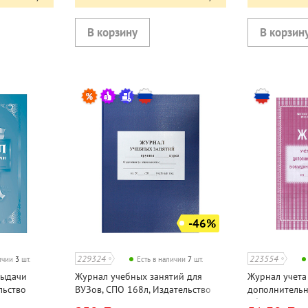
-46%
229324
223554
личии
3
шт.
Есть в наличии
7
шт.
выдачи
Журнал учебных занятий для
Журнал учета
льство
ВУЗов, СПО 168л, Издательство
дополнительн
епке,
Учитель, А4, на скрепке, твердая
объединении (