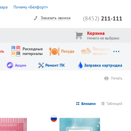
вара
Почему «Белфорт»
(8452)
211-111
Заказать звонок
Корзина
Ничего не выбрано
Расходные
Продукты
ль
Посуда
материалы
питания
Акции
Ремонт ПК
Заправка картриджа
Печать
Блоками
Таблицей