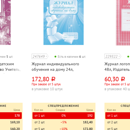
247649
229322
личии
5
шт.
Есть в наличии
6
шт.
детским
Журнал индивидуального
Журнал логоп
во Учитель,
обучения на дому 24л,
48л, Издатель
 обл., картон
Издательство Учитель, А4,
скрепке, мягк
172,80
60,30
руб.
руб.
обложка картон мелованный,
При заказе от 5 штук
При заказе от 5 ш
внутр. блок бумага писчая, 60г⁄м²,
в упаковке 10 штук
в упаковке 40 
универсальный
ЕНИЕ
СПЕЦПРЕДЛОЖЕНИЕ
СПЕЦ
Цена
Кол-во
Скидка
Цена
Кол-во
178
от 1 шт.
0%
192
от 1 шт.
169,10
от 2 шт.
−5%
182,40
от 2 шт.
160,20
от 5 шт.
−10%
172,80
от 5 шт.