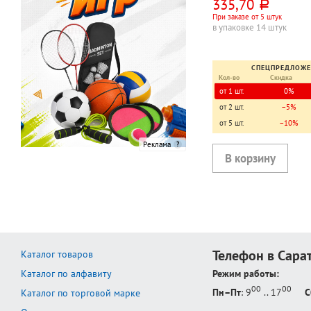
335,70
руб.
твердая обл., бумага п
При заказе от 5 штук
в упаковке 14 штук
СПЕЦПРЕДЛОЖ
Кол-во
Скидка
от 1 шт.
0%
от 2 шт.
−5%
от 5 шт.
−10%
Реклама
Телефон в Сара
Каталог товаров
Каталог по алфавиту
Режим работы:
00
00
Пн–Пт
: 9
.. 17
С
Каталог по торговой марке