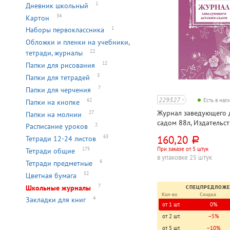
1
Дневник школьный
34
Картон
1
Наборы первоклассника
Обложки и пленки на учебники,
22
тетради, журналы
12
Папки для рисования
3
Папки для тетрадей
7
Папки для черчения
229327
62
Есть в на
Папки на кнопке
Журнал заведующего 
27
Папки на молнии
садом 88л, Издательст
2
Расписание уроков
А4, на скрепке, мягкая
160,20
63
Тетради 12-24 листов
руб.
мелованный
При заказе от 5 штук
175
Тетради общие
в упаковке 25 штук
6
Тетради предметные
52
Цветная бумага
7
Школьные журналы
СПЕЦПРЕДЛОЖ
Кол-во
Скидка
4
Закладки для книг
от 1 шт.
0%
от 2 шт.
−5%
от 5 шт.
−10%