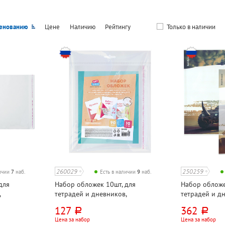
енованию
Цене
Наличию
Рейтингу
Только в наличии
260029
250259
личии
7
наб.
Есть в наличии
9
наб.
для
Набор обложек 10шт, для
Набор обложе
,
тетрадей и дневников,
тетрадей и д
лен, 80мкм,
380мм*240мм, полиэтилен, 90мкм,
347мм*212мм,
127
362
руб.
руб.
ор,
с липким слоем, ArtSpace
рисунком, Eri
Цена за набор
Цена за набор
"Дорожный зве