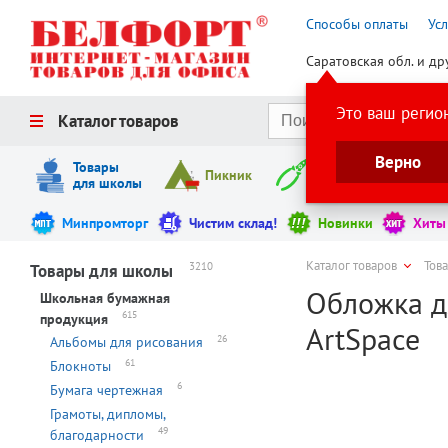
Способы оплаты
Ус
Саратовская обл. и др
Это ваш регио
Каталог товаров
Верно
Товары
Пикник
Инструменты
для школы
Минпромторг
Чистим склад!
Новинки
Хиты
Каталог товаров
Тов
3210
Товары для школы
Обложка д
Школьная бумажная
615
продукция
ArtSpace
26
Альбомы для рисования
61
Блокноты
6
Бумага чертежная
Грамоты, дипломы,
49
благодарности