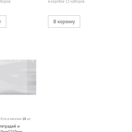
аборов
в коробке 12 наборов
Есть в наличии
18
шт.
тетрадей и
50мм*210мм,