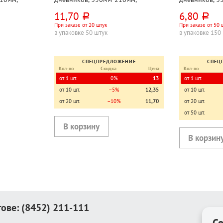
 Greenwich
полипропилен, 90мкм, Greenwich
полиэтилен, 9
11,70
6,80
руб.
руб.
Line
При заказе от 20 штук
При заказе от 50 
в упаковке 50 штук
в упаковке 150
СПЕЦПРЕДЛОЖЕНИЕ
СПЕЦ
Кол-во
Скидка
Цена
Кол-во
от 1 шт.
0%
13
от 1 шт.
от 10 шт.
−5%
12,35
от 10 шт.
от 20 шт.
−10%
11,70
от 20 шт.
от 50 шт.
тове:
(8452) 211-111
Co