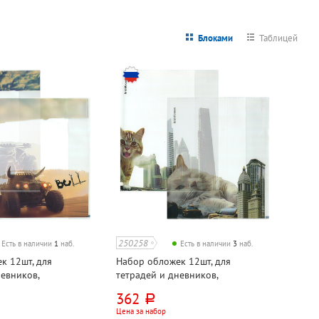
Блоками
Таблицей
250258
Есть в наличии
1
наб.
Есть в наличии
3
наб.
к 12шт, для
Набор обложек 12шт, для
невников,
тетрадей и дневников,
 ПВД, 80мкм, с
347мм*212мм, ПВД, 80мкм, с
362
руб.
ch Krause,
рисунком, Erich Krause, "Коты
Цена за набор
рь (Road Beast)"
большого города (Big City Cats)"