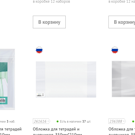
в коробке 12 наборов
в коробке 12 н
261616
236388
личии
3
наб.
Есть в наличии
37
шт.
ля тетрадей
Обложка для тетрадей и
Обложка для 
10мм,
дневников, 350мм*210мм,
дневников, 3