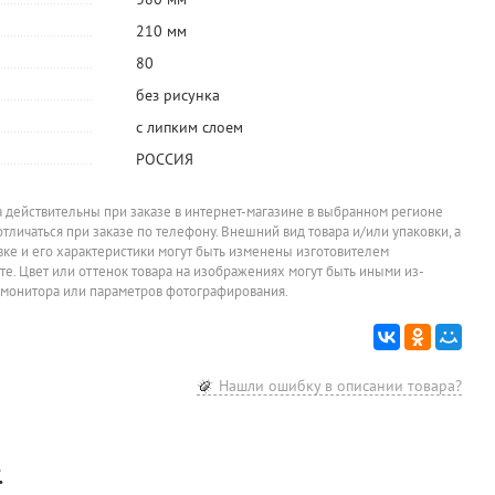
210 мм
80
без рисунка
с липким слоем
РОССИЯ
а действительны при заказе в интернет-магазине в выбранном регионе
отличаться при заказе по телефону. Внешний вид товара и/или упаковки, а
овке и его характеристики могут быть изменены изготовителем
йте. Цвет или оттенок товара на изображениях могут быть иными из-
 монитора или параметров фотографирования.
Нашли ошибку в описании товара?
.