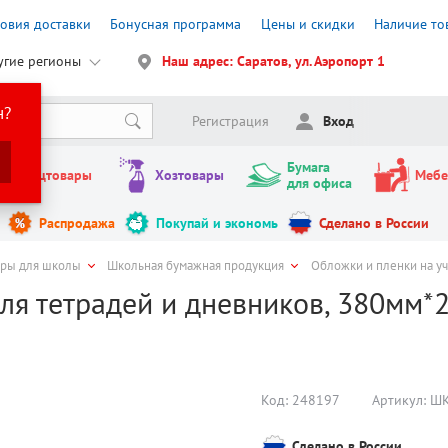
ловия доставки
Бонусная программа
Цены и скидки
Наличие то
угие регионы
Наш адрес: Саратов, ул. Аэропорт 1
н?
Регистрация
Вход
Бумага
Канцтовары
Хозтовары
Мебе
для офиса
Распродажа
Покупай и экономь
Сделано в России
ары для школы
Школьная бумажная продукция
Обложки и пленки на уч
ля тетрадей и дневников, 380мм*2
Код:
248197
Артикул:
ШК
Сделано в России