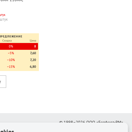
0мкм, ArtSpace
штук
 штук
ПРЕДЛОЖЕНИЕ
Скидка
Цена
0%
8
−5%
7,60
−10%
7,20
−15%
6,80
© 1998–2026
ООО «Белфорт-РМ»
okies
Создание интернет-магазина
—
Медиапродукт