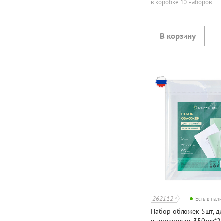
в коробке 10 наборов
262112
Есть в на
Набор обложек 5шт, д
и дневников, 350мм*2