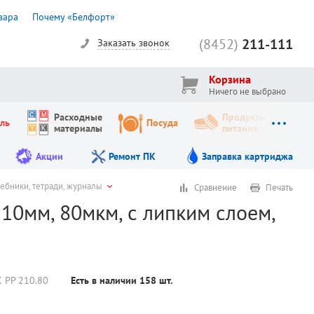
вара
Почему «Белфорт»
(8452)
211-111
Заказать звонок
Корзина
Ничего не выбрано
Расходные
Продукты
ль
Посуда
материалы
питания
Акции
Ремонт ПК
Заправка картриджа
ебники, тетради, журналы
Сравнение
Печать
10мм, 80мкм, с липким слоем,
 PP 210.80
Есть в наличии
158
шт.