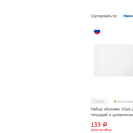
Сортировать по:
Наим
259663
Есть в на
Набор обложек 10шт, 
тетрадей и дневников
380мм*210мм, полиэти
133
руб.
с липким слоем, Пифаг
Цена за набор
прозрачный