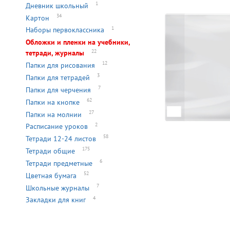
1
Дневник школьный
34
Картон
1
Наборы первоклассника
Обложки и пленки на учебники,
22
тетради, журналы
12
Папки для рисования
3
Папки для тетрадей
7
Папки для черчения
62
Папки на кнопке
27
Папки на молнии
2
Расписание уроков
58
Тетради 12-24 листов
175
Тетради общие
6
Тетради предметные
52
Цветная бумага
7
Школьные журналы
4
Закладки для книг