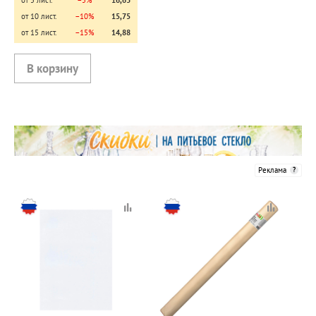
от 5 лист.
−5%
16,63
от 10 лист.
−10%
15,75
от 15 лист.
−15%
14,88
Реклама