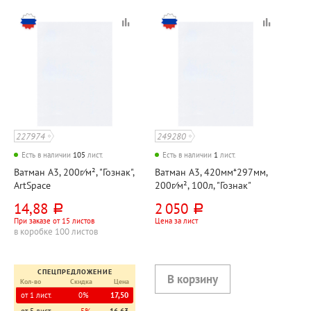
227974
249280
Есть в наличии
105
лист.
Есть в наличии
1
лист.
Ватман А3, 200г⁄м², "Гознак",
Ватман А3, 420мм*297мм,
ArtSpace
200г⁄м², 100л, "Гознак"
14,88
2 050
руб.
руб.
При заказе от 15 листов
Цена за лист
в коробке 100 листов
СПЕЦПРЕДЛОЖЕНИЕ
Кол-во
Скидка
Цена
от 1 лист.
0%
17,50