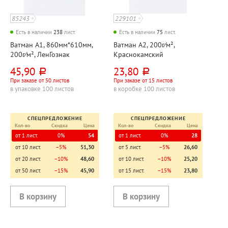
85243
229101
Есть в наличии
238
лист.
Есть в наличии
75
лист.
Ватман А1, 860мм*610мм,
Ватман А2, 200г⁄м²,
200г⁄м², ЛенГознак
Краснокамский
полиграфический
45,90
23,80
руб.
руб.
комбинат
При заказе от 50 листов
При заказе от 15 листов
в упаковке 100 листов
в коробке 100 листов
СПЕЦПРЕДЛОЖЕНИЕ
СПЕЦПРЕДЛОЖЕНИЕ
Кол-во
Скидка
Цена
Кол-во
Скидка
Цена
от 1 лист.
0%
54
от 1 лист.
0%
28
от 10 лист.
−5%
51,30
от 5 лист.
−5%
26,60
от 20 лист.
−10%
48,60
от 10 лист.
−10%
25,20
от 50 лист.
−15%
45,90
от 15 лист.
−15%
23,80