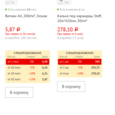
63794
222799
Есть в наличии
24
лист.
Есть в наличии
1
шт.
Ватман А4, 200г⁄м², Гознак
Калька под карандаш, Staff,
20м*420мм, 30г⁄м²
5,87
278,10
руб.
руб.
При заказе от 50 листов
При заказе от 4 штук
в коробке 100 листов
в коробке 15 штук
СПЕЦПРЕДЛОЖЕНИЕ
СПЕЦПРЕДЛОЖЕНИЕ
Кол-во
Скидка
Цена
Кол-во
Скидка
Цена
от 1 лист.
0%
6,90
от 1 шт.
0%
309
от 10 лист.
−5%
6,56
от 2 шт.
−5%
293,55
от 20 лист.
−10%
6,21
от 4 шт.
−10%
278,10
от 50 лист.
−15%
5,87