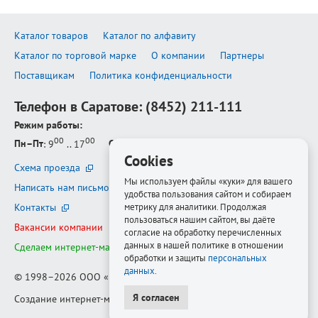
Каталог товаров
Каталог по алфавиту
Каталог по торговой марке
О компании
Партнеры
Поставщикам
Политика конфиденциальности
Телефон в Саратове:
(8452) 211-111
Режим работы:
00
00
Пн–Пт
: 9
.. 17
Сб–Вс
: выходной
Cookies
Схема проезда
Мы используем файлы «куки» для вашего
Написать нам письмо
удобства пользования сайтом и собираем
метрику для аналитики. Продолжая
Контакты
пользоваться нашим сайтом, вы даёте
Вакансии компании
согласие на обработку перечисленных
данных в нашей политике в отношении
Сделаем интернет-магазин ещё лучше
обработки и защиты
персональных
данных
.
© 1998–2026
ООО «Белфорт-РМ»
Я согласен
Создание интернет-магазина
—
Медиапродукт