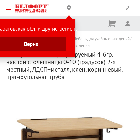
Корзина
Вх
Ничего
аратовская обл. и другие регионы
не
выбрано
Каталог товаров
Товары для школы
Мебель для учебных заведений
Верно
Мебель для школ и других учебных заведений
Стол ученический регулируемый 4-6гр.
наклон столешницы 0-10 (градусов) 2-х
местный, ЛДСП+металл, клен, коричневый,
прямоугольная труба