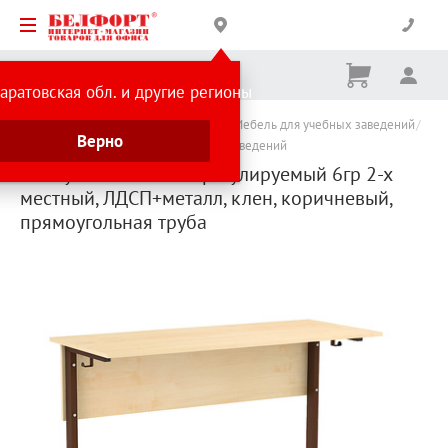
Корзина
Вх
Ничего
аратовская обл. и другие регионы
не
выбрано
Каталог товаров
Товары для школы
Мебель для учебных заведений
Верно
Мебель для школ и других учебных заведений
Стол ученический нерегулируемый 6гр 2-х
местный, ЛДСП+металл, клен, коричневый,
прямоугольная труба