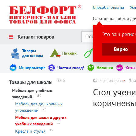
Способы оплаты
Ус
Саратовская обл. и др
Это ваш регио
Каталог товаров
Верно
Товары
Пикник
Инструменты
для школы
Минпромторг
Чистим склад!
Новинки
Хиты
Каталог товаров
Тов
3210
Товары для школы
Стол учени
Мебель для учебных
150
заведений
коричневы
Мебель для дошкольных
77
учреждений
Мебель для школ и других
35
учебных заведений
11
Кресла и стулья