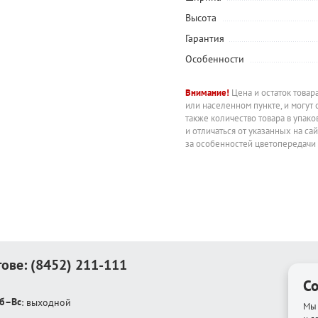
Высота
Гарантия
Особенности
Внимание!
Цена и остаток товар
или населенном пункте, и могут 
также количество товара в упак
и отличаться от указанных на са
за особенностей цветопередачи
тове:
(8452) 211-111
Co
б–Вс
: выходной
Мы 