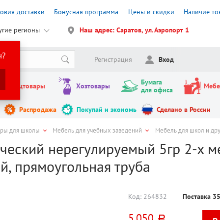
ловия доставки
Бонусная программа
Цены и скидки
Наличие то
угие регионы
Наш адрес: Саратов, ул. Аэропорт 1
н?
Регистрация
Вход
Бумага
Канцтовары
Хозтовары
Мебе
для офиса
Распродажа
Покупай и экономь
Сделано в России
ары для школы
Мебель для учебных заведений
Мебель для школ и др
ческий нерегулируемый 5гр 2-х м
й, прямоугольная труба
Код:
264832
Поставка 3
5 050
руб.