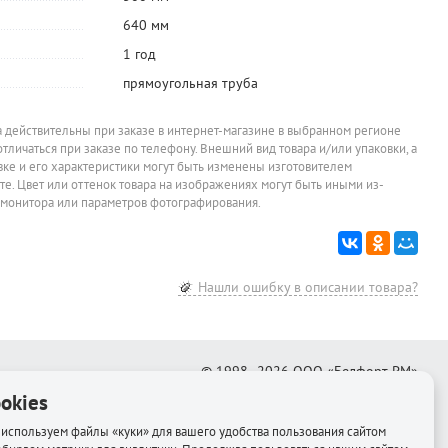
640 мм
1 год
прямоугольная труба
а действительны при заказе в интернет-магазине в выбранном регионе
отличаться при заказе по телефону. Внешний вид товара и/или упаковки, а
овке и его характеристики могут быть изменены изготовителем
йте. Цвет или оттенок товара на изображениях могут быть иными из-
 монитора или параметров фотографирования.
Нашли ошибку в описании товара?
© 1998–2026
ООО «Белфорт-РМ»
okies
Создание интернет-магазина
—
Медиапродукт
используем файлы «куки» для вашего удобства пользования сайтом