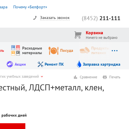
вара
Почему «Белфорт»
(8452)
211-111
Заказать звонок
Корзина
Ничего не выбрано
Расходные
Продукты
ль
Посуда
материалы
питания
Акции
Ремонт ПК
Заправка картриджа
угих учебных заведений
Сравнение
Печать
естный, ЛДСП+металл, клен,
5 рабочих дней