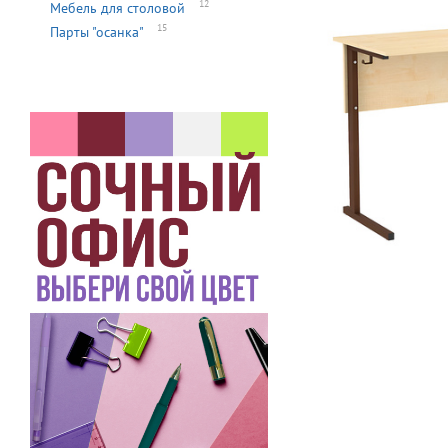
12
Мебель для столовой
15
Парты "осанка"