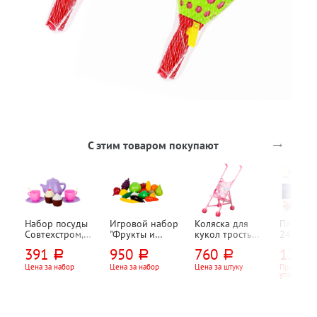
→
С этим товаром покупают
Набор посуды
Игровой набор
Коляска для
Пластил
Совтехстром,
"Фрукты и
кукол трость
240г, Лу
"Лакомка",
овощи", 17
"Винкс (WINX)
"Классик
391
950
760
129,2
руб.
руб.
руб.
пластик, 130мм,
предметов
"Феи", с
стеком
180мм, 150мм
аксессуарами
Цена за набор
Цена за набор
Цена за штуку
При заказе
упаковок