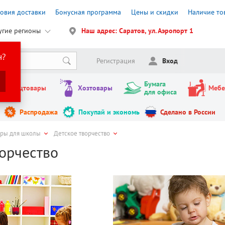
ловия доставки
Бонусная программа
Цены и скидки
Наличие то
угие регионы
Наш адрес: Саратов, ул. Аэропорт 1
н?
Регистрация
Вход
Бумага
Канцтовары
Хозтовары
Мебе
для офиса
Распродажа
Покупай и экономь
Сделано в России
ары для школы
Детское творчество
ворчество