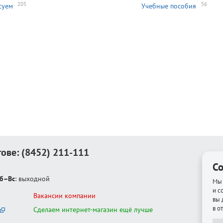
205
56
суем
Учебные пособия
тове:
(8452) 211-111
Co
б–Вс
: выходной
Мы 
и с
Вакансии компании
вы 
в о
Сделаем интернет-магазин ещё лучше