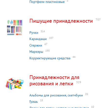
5
Портфели пластиковые
Пишущие принадлежности
707
314
Ручки
107
Карандаши
47
Стержни
195
Маркеры
44
Корректирующие средства
Принадлежности для
рисования и лепки
329
26
Альбомы для рисования, скетчбуки
18
Гуашь
10
Доски для лепки, настольные покрытия