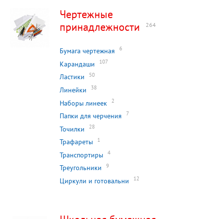
Чертежные
принадлежности
264
6
Бумага чертежная
107
Карандаши
50
Ластики
38
Линейки
2
Наборы линеек
7
Папки для черчения
28
Точилки
1
Трафареты
4
Транспортиры
9
Треугольники
12
Циркули и готовальни