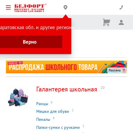
Корзина
Вх
Ничего
аратовская обл. и другие регионы
не
выбрано
Каталог товаров
Товары для школы
Верно
Товары для школы
Реклама
Галантерея школьная
20
6
Ранцы
2
Мешки для обуви
6
Пеналы
1
Папки-сумки с ручками