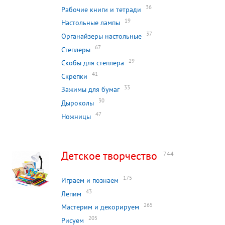
36
Рабочие книги и тетради
19
Настольные лампы
37
Органайзеры настольные
67
Степлеры
29
Скобы для степлера
41
Скрепки
33
Зажимы для бумаг
30
Дыроколы
47
Ножницы
Детское творчество
744
175
Играем и познаем
43
Лепим
265
Мастерим и декорируем
205
Рисуем