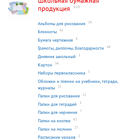
Школьная бумажная
продукция
620
26
Альбомы для рисования
61
Блокноты
6
Бумага чертежная
49
Грамоты, дипломы, благодарности
1
Дневник школьный
34
Картон
1
Наборы первоклассника
Обложки и пленки на учебники, тетради,
22
журналы
12
Папки для рисования
3
Папки для тетрадей
7
Папки для черчения
62
Папки на кнопке
27
Папки на молнии
2
Расписание уроков