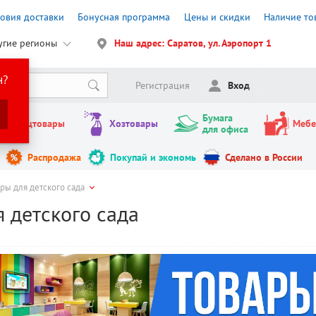
ловия доставки
Бонусная программа
Цены и скидки
Наличие то
угие регионы
Наш адрес: Саратов, ул. Аэропорт 1
н?
Регистрация
Вход
Бумага
Канцтовары
Хозтовары
Мебе
для офиса
Распродажа
Покупай и экономь
Сделано в России
ры для детского сада
 детского сада