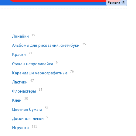
Реклама
19
Линейки
25
Альбомы для рисования, скетчбуки
21
Краски
6
Стакан непроливайка
76
Карандаши чернографитные
47
Ластики
15
Фломастеры
25
Клей
51
Цветная бумага
9
Доски для лепки
111
Игрушки