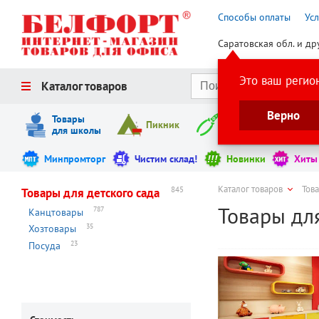
Способы оплаты
Ус
Саратовская обл. и др
Это ваш регио
Каталог товаров
Верно
Товары
Пикник
Инструменты
для школы
Минпромторг
Чистим склад!
Новинки
Хиты
Каталог товаров
Това
845
Товары для детского сада
Товары для
787
Канцтовары
35
Хозтовары
23
Посуда