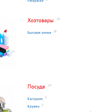
Раскраски
Хозтовары
35
28
Бытовая химия
Посуда
23
3
Кастрюли
3
Кружки