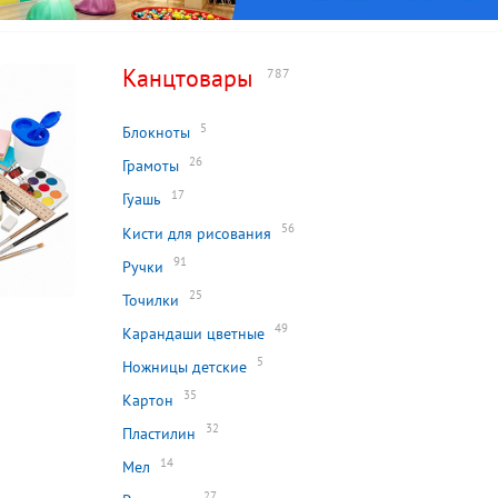
Канцтовары
787
5
Блокноты
26
Грамоты
17
Гуашь
56
Кисти для рисования
91
Ручки
25
Точилки
49
Карандаши цветные
5
Ножницы детские
35
Картон
32
Пластилин
14
Мел
27