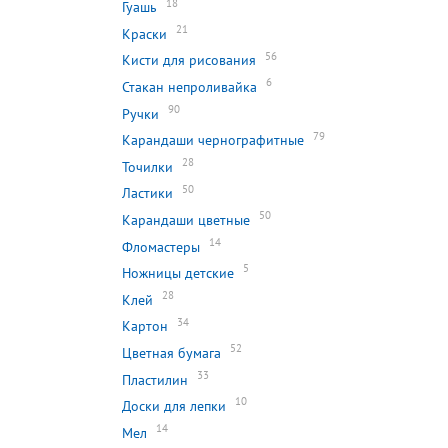
18
Гуашь
21
Краски
56
Кисти для рисования
6
Стакан непроливайка
90
Ручки
79
Карандаши чернографитные
28
Точилки
50
Ластики
50
Карандаши цветные
14
Фломастеры
5
Ножницы детские
28
Клей
34
Картон
52
Цветная бумага
33
Пластилин
10
Доски для лепки
14
Мел