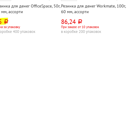
зинка для денег OfficeSpace, 50г,
Резинка для денег Workmate, 100г,
 мм, ассорти
60 мм, ассорти
5
86,24
руб.
руб.
а за упаковку
При заказе от 10 упаковок
коробке 400 упаковок
в коробке 200 упаковок