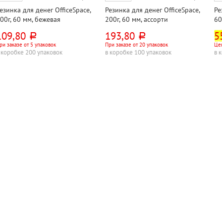
езинка для денег OfficeSpace,
Резинка для денег OfficeSpace,
Ре
00г, 60 мм, бежевая
200г, 60 мм, ассорти
60
109,80
193,80
5
руб.
руб.
ри заказе от 5 упаковок
При заказе от 20 упаковок
Цен
 коробке 200 упаковок
в коробке 100 упаковок
в 