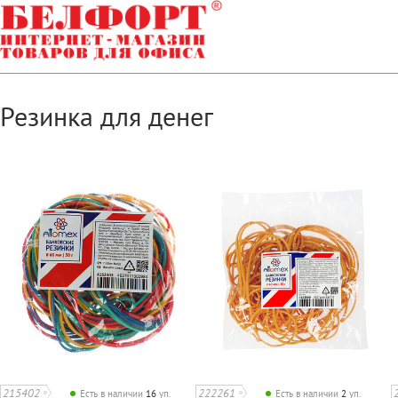
Резинка для денег
215402
222261
Есть в наличии
16
уп.
Есть в наличии
2
уп.