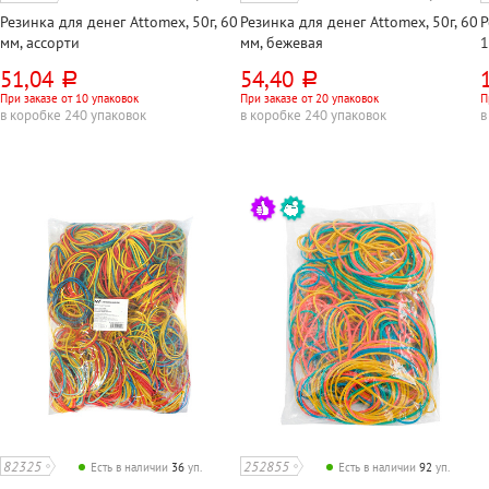
Резинка для денег Attomex, 50г, 60
Резинка для денег Attomex, 50г, 60
Р
мм, ассорти
мм, бежевая
1
51,04
54,40
руб.
руб.
При заказе от 10 упаковок
При заказе от 20 упаковок
П
в коробке 240 упаковок
в коробке 240 упаковок
в
82325
252855
Есть в наличии
36
уп.
Есть в наличии
92
уп.