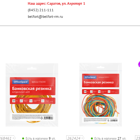
Наш адрес: Саратов, ул. Аэропорт 1
(8452) 211-111
belfort@belfort-rm.ru
268461
262424
2
Есть в наличии
9
уп.
Есть в наличии
27
уп.