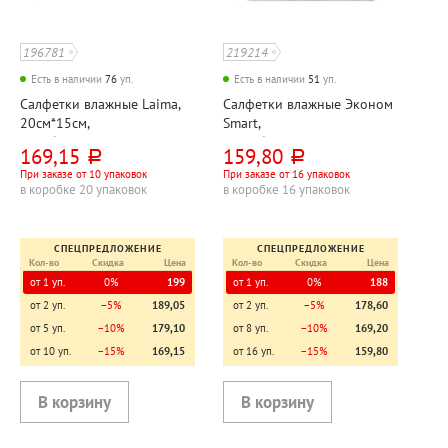
196781
219214
Есть в наличии
76
уп.
Есть в наличии
51
уп.
Салфетки влажные Laima,
Салфетки влажные Эконом
20см*15см,
Smart,
антибактериальные, с
"Антибактериальные", с
169,15
159,80
руб.
руб.
крышкой, 72шт
крышкой, для всей семьи,
При заказе от 10 упаковок
При заказе от 16 упаковок
120шт
в коробке 20 упаковок
в коробке 16 упаковок
СПЕЦПРЕДЛОЖЕНИЕ
СПЕЦПРЕДЛОЖЕНИЕ
Кол-во
Скидка
Цена
Кол-во
Скидка
Цена
от 1 уп.
0%
199
от 1 уп.
0%
188
от 2 уп.
−5%
189,05
от 2 уп.
−5%
178,60
от 5 уп.
−10%
179,10
от 8 уп.
−10%
169,20
от 10 уп.
−15%
169,15
от 16 уп.
−15%
159,80