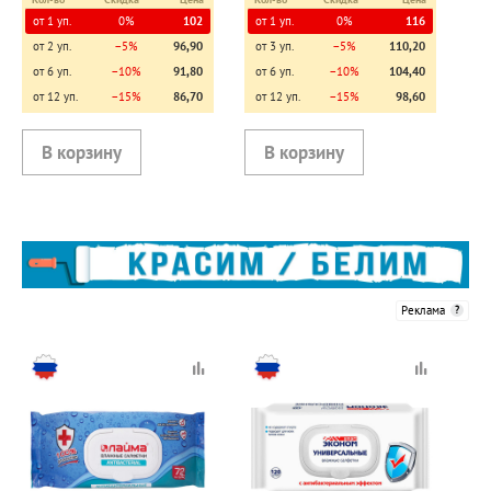
от 1 уп.
0%
102
от 1 уп.
0%
116
от 2 уп.
−5%
96,90
от 3 уп.
−5%
110,20
от 6 уп.
−10%
91,80
от 6 уп.
−10%
104,40
от 12 уп.
−15%
86,70
от 12 уп.
−15%
98,60
Реклама