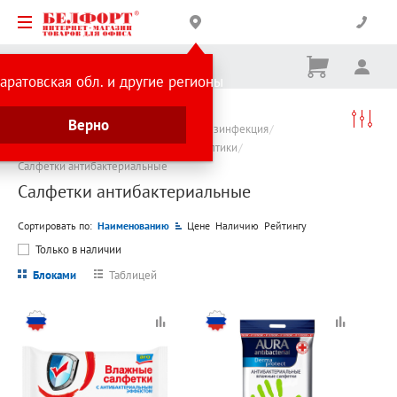
Корзина
Вх
Ничего
аратовская обл. и другие регионы
не
выбрано
Каталог товаров
Верно
Средства индивидуальной защиты и дезинфекция
Дезинфицирующие средства и антисептики
Салфетки антибактериальные
Салфетки антибактериальные
Сортировать по:
Наименованию
Цене
Наличию
Рейтингу
Только в наличии
Блоками
Таблицей