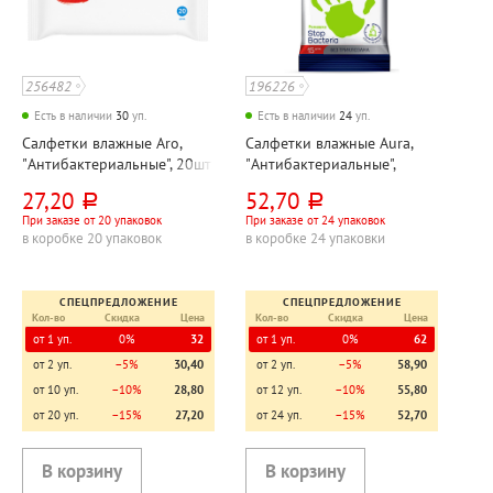
256482
196226
Есть в наличии
30
уп.
Есть в наличии
24
уп.
Салфетки влажные Aro,
Салфетки влажные Aura,
"Антибактериальные", 20шт
"Антибактериальные",
"Ромашка", 15шт
27,20
52,70
руб.
руб.
При заказе от 20 упаковок
При заказе от 24 упаковок
в коробке 20 упаковок
в коробке 24 упаковки
СПЕЦПРЕДЛОЖЕНИЕ
СПЕЦПРЕДЛОЖЕНИЕ
Кол-во
Скидка
Цена
Кол-во
Скидка
Цена
от 1 уп.
0%
32
от 1 уп.
0%
62
от 2 уп.
−5%
30,40
от 2 уп.
−5%
58,90
от 10 уп.
−10%
28,80
от 12 уп.
−10%
55,80
от 20 уп.
−15%
27,20
от 24 уп.
−15%
52,70