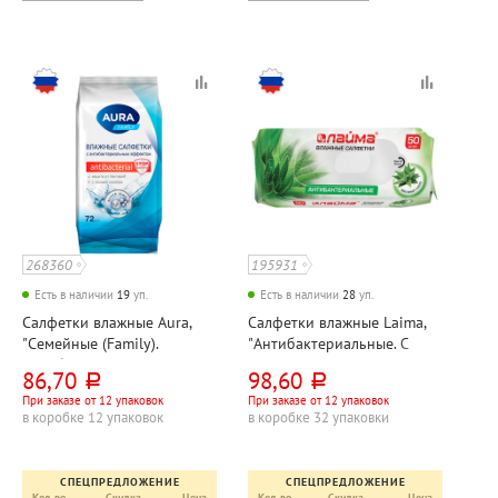
268360
195931
Есть в наличии
19
уп.
Есть в наличии
28
уп.
Салфетки влажные Aura,
Салфетки влажные Laima,
"Семейные (Family).
"Антибактериальные. С
Антибактериальные", 72шт
экстрактом алоэ",
86,70
98,60
руб.
руб.
19см*15см, 50шт
При заказе от 12 упаковок
При заказе от 12 упаковок
в коробке 12 упаковок
в коробке 32 упаковки
СПЕЦПРЕДЛОЖЕНИЕ
СПЕЦПРЕДЛОЖЕНИЕ
Кол-во
Скидка
Цена
Кол-во
Скидка
Цена