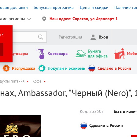
ловия доставки
Бонусная программа
Цены и скидки
Наличие то
угие регионы
Наш адрес: Саратов, ул. Аэропорт 1
н?
Регистрация
Вход
Бумага
Канцтовары
Хозтовары
Мебе
для офиса
Распродажа
Покупай и экономь
Сделано в России
дукты питания
Кофе
нах, Ambassador, "Черный (Nero)", 1
Код:
232507
Есть в нал
Сделано в России