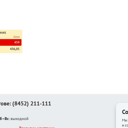
ЕНИЕ
Цена
459
436,05
тове:
(8452) 211-111
Co
б–Вс
: выходной
Мы 
и с