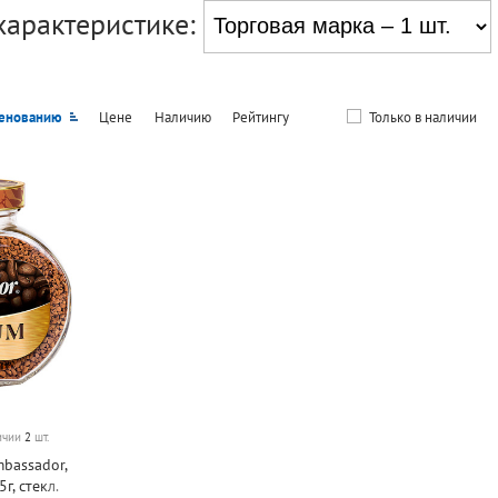
характеристике:
енованию
Цене
Наличию
Рейтингу
Только в наличии
личии
2
шт.
bassador,
г, стекл.