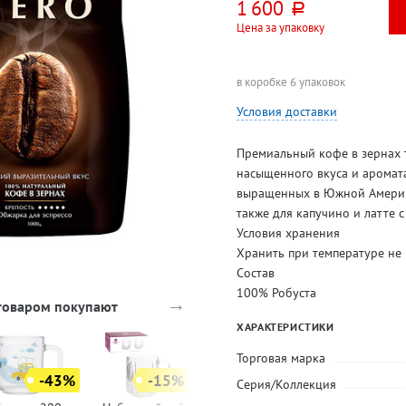
1 600
руб.
Цена за упаковку
в коробке 6 упаковок
Условия доставки
Премиальный кофе в зернах 
насыщенного вкуса и аромата
выращенных в Южной Америке
также для капучино и латте с
Условия хранения
Хранить при температуре не
Состав
100% Робуста
→
 товаром покупают
ХАРАКТЕРИСТИКИ
Торговая марка
-43%
-15%
Серия/Коллекция