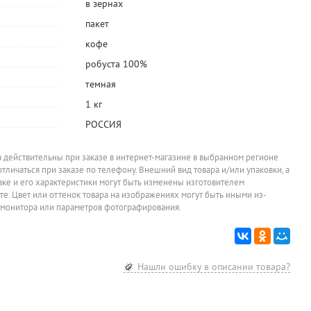
Фильтр
Чайник со
Печенье
Вафли Яш
в зернах
,
отбеленный,
свистком 3л,
Яшкино,
"Голландск
Konos, N4,
нержавеющая
"Американское",
вареной
пакет
477
1 572,50
96,30
82,80
руб.
руб.
руб.
р
бумага, 40шт
сталь,
с овсяными
сгущенкой
Mayer&Boch,
хлопьями и
кофе
Цена за упаковку
При заказе от 8
При заказе о
1 850
руб.
упаковок
упаковок
серый, под
каплями из
Цена за штуку
мрамор, для
глазури, 200г
робуста 100%
всех типов плит,
темная
индукционное
дно
1 кг
РОССИЯ
а действительны при заказе в интернет-магазине в выбранном регионе
отличаться при заказе по телефону. Внешний вид товара и/или упаковки, а
овке и его характеристики могут быть изменены изготовителем
йте. Цвет или оттенок товара на изображениях могут быть иными из-
 монитора или параметров фотографирования.
Нашли ошибку в описании товара?