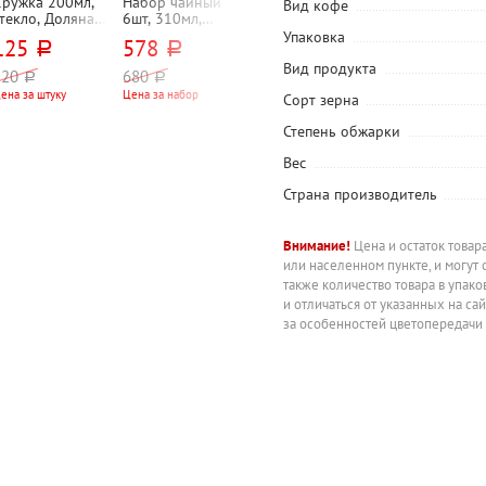
Кружка 200мл,
Набор чайный
Кофеварка
Кофемолка
Вид кофе
текло, Доляна,
6шт, 310мл,
гейзерная
Brayer, 1186BR
Бип-бип"
стекло, Коралл,
Agness,
вместимость
Упаковка
125
578
1 350
980
руб.
руб.
руб.
руб.
"Лед (Ice)", в
"Здравствуй
60г, 150 Вт,
подарочной
(Bonjour)",
черная
Вид продукта
Цена за штуку
Цена за штуку
220
680
руб.
руб.
упаковке
450мл, черная
ена за штуку
Цена за набор
Сорт зерна
Степень обжарки
Вес
Страна производитель
Внимание!
Цена и остаток товар
или населенном пункте, и могут 
также количество товара в упак
и отличаться от указанных на са
за особенностей цветопередачи