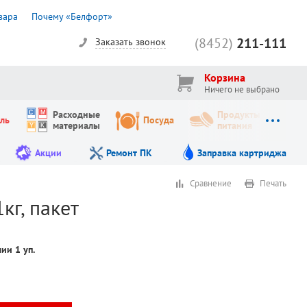
вара
Почему «Белфорт»
(8452)
211-111
Заказать звонок
Корзина
Ничего не выбрано
Расходные
Продукты
ль
Посуда
материалы
питания
Акции
Ремонт ПК
Заправка картриджа
Сравнение
Печать
кг, пакет
ичии
1
уп.