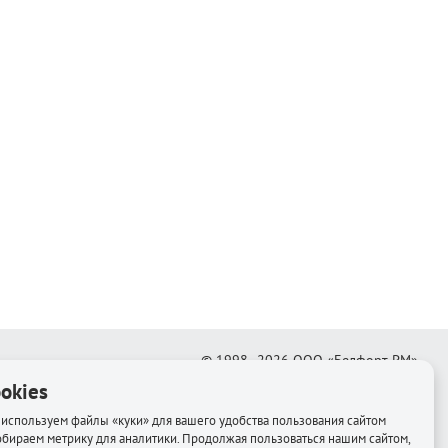
© 1998–2026
ООО «Белфорт-РМ»
okies
Создание интернет-магазина
—
Медиапродукт
используем файлы «куки» для вашего удобства пользования сайтом
обираем метрику для аналитики. Продолжая пользоваться нашим сайтом,