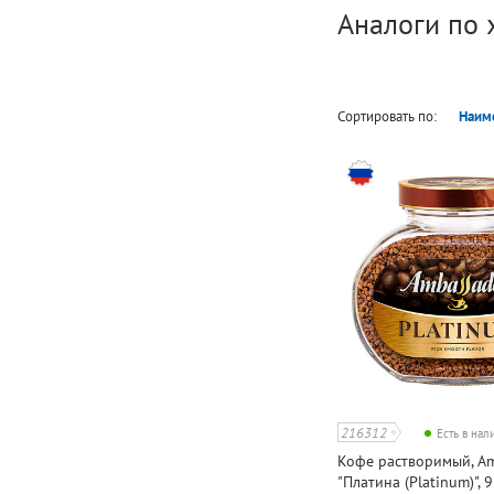
Аналоги по 
Сортировать по:
Наим
216312
Есть в на
Кофе растворимый, Am
"Платина (Platinum)", 95