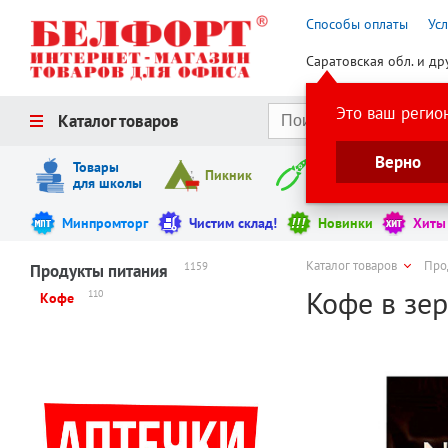
Способы оплаты
Ус
Саратовская обл. и др
Это ваш регио
Каталог товаров
Верно
Товары
Пикник
Инструменты
для школы
Минпромторг
Чистим склад!
Новинки
Хиты
Каталог товаров
Про
1159
Продукты питания
Кофе в зер
110
Кофе