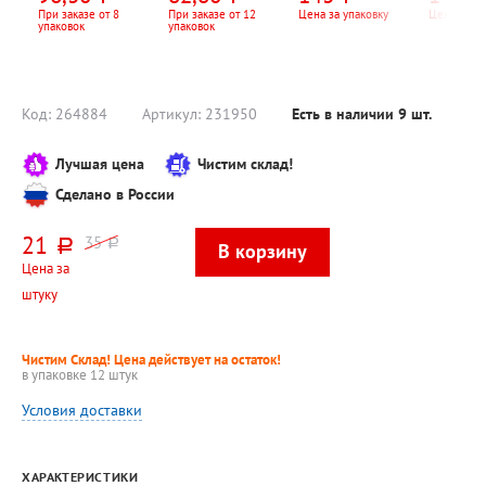
хлопьями и
чили, 80г
При заказе от 8
При заказе от 12
Цена за упаковку
Цена за уп
упаковок
упаковок
каплями из
глазури, 200г
Код:
264884
Артикул:
231950
Есть в наличии
9
шт.
Лучшая цена
Чистим склад!
Сделано в России
21
35
руб.
руб.
Цена за
штуку
Чистим Склад! Цена действует на остаток!
в упаковке 12 штук
Условия доставки
ХАРАКТЕРИСТИКИ