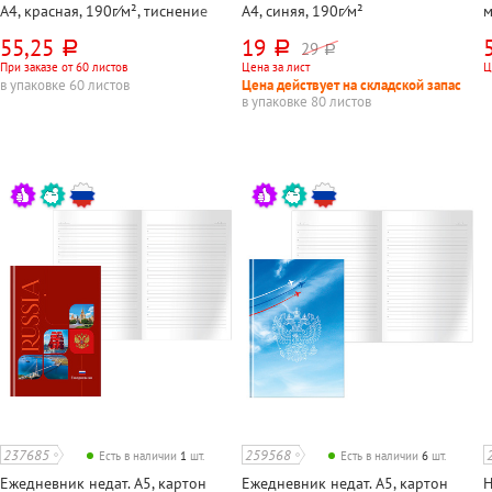
А4, красная, 190г⁄м², тиснение
А4, синяя, 190г⁄м²
м
фольгой, конгрев, с
с
55,25
19
29
руб.
руб.
руб.
Российск.символикой
з
При заказе от 60 листов
Цена за лист
Ц
в упаковке 60 листов
Цена действует на складской запас
в упаковке 80 листов
237685
259568
Есть в наличии
1
шт.
Есть в наличии
6
шт.
Ежедневник недат. А5, картон
Ежедневник недат. А5, картон
Н