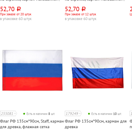
BG, "Россия", ассорти, глянц. лам.,
Hatber, "Россия", ассорти,
52,70
52,70
руб.
руб.
60г⁄м², белизна 100%
скругленные уголки, с гимном,
При заказе от 20 штук
При заказе от 12 штук
Ц
65г⁄м², белизна 100%
в упаковке 60 штук
в упаковке 60 штук
255081
179249
Есть в наличии
8
шт.
Есть в наличии
10
шт.
Флаг РФ 135см*90см, Staff, карман
Флаг РФ 135см*90см, карман для
Ф
для древка, флажная сетка
древка
п