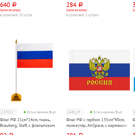
640
284
руб.
руб.
Цена за штуку
Цена за штуку
Ц
в упаковке 20 штук
в упаковке 2 штуки
237012
268129
Есть в наличии
5
шт.
Есть в наличии
5
шт.
Флаг РФ 21см*14см, ткань,
Флаг РФ с гербом 135см*90см,
Ф
Brauberg, Staff, с флагштоком
полиэстер, ArtSpace, с карманом
п
для флагштока