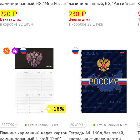
ламинированный, BG, "Моя Россия",
ламинированный, BG, "Российская
К
136л, 200мм*145мм, в твердом
символика", 136л, 210мм*145мм, в
а
220
230
руб.
руб.
переплете, цветной, белый блок,
твердом переплете, цветной,
Цена за штуку
Цена за штуку
П
мат.лам.
белый блок, глянц. лам.
в коробке 22 штуки
в коробке 22 штуки
в
-18%
237750
264090
Есть в наличии
3
шт.
Есть в наличии
6
шт.
Планинг карманный недат. картон
Тетрадь А4, 160л, без полей,
Т
ламинированный, Listoff, "Герб",
клетка, на спирали, картон
н