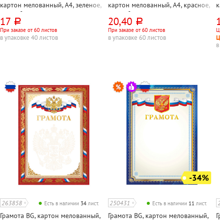
картон мелованный, А4, зеленое,
картон мелованный, А4, красное,
к
170г⁄м²
170г⁄м², с Российск.символикой
17
20,40
руб.
руб.
При заказе от 60 листов
При заказе от 60 листов
Ц
в упаковке 40 листов
в упаковке 60 листов
Ц
в
-34%
263858
250431
Есть в наличии
34
лист.
Есть в наличии
11
лист.
Грамота BG, картон мелованный,
Грамота BG, картон мелованный,
Г