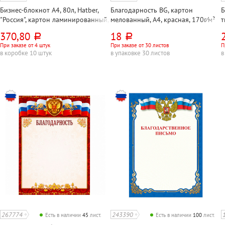
Бизнес-блокнот А4, 80л, Hatber,
Благодарность BG, картон
Б
"Россия", картон ламинированный,
мелованный, А4, красная, 170г⁄м²
т
клетка, в твердом переплете,
370,80
18
руб.
руб.
цветной, глянцевый, 5-цв. блок
При заказе от 4 штук
При заказе от 30 листов
П
в коробке 10 штук
в упаковке 30 листов
в
267774
243390
Есть в наличии
45
лист.
Есть в наличии
100
лист.