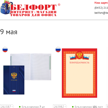
Наш адрес:
(8452) 21
belfort@be
9 мая
261587
265982
Есть в наличии
7
шт.
Есть в наличии
101
лист.