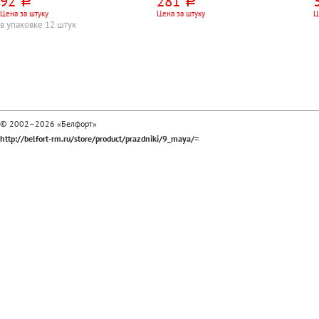
92
281
руб.
руб.
Цена за штуку
Цена за штуку
Ц
в упаковке 12 штук
© 2002–2026 «Белфорт»
http://belfort-rm.ru/store/product/prazdniki/9_maya/=