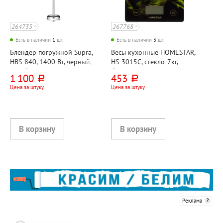
264735
267768
Есть в наличии
1
шт.
Есть в наличии
3
шт.
Блендер погружной Supra,
Весы кухонные HOMESTAR,
HBS-840, 1400 Вт, черный,
HS-3015C, стекло-7кг,
серебристый
батарейки в комплекте
1 100
453
руб.
руб.
Цена за штуку
Цена за штуку
Реклама