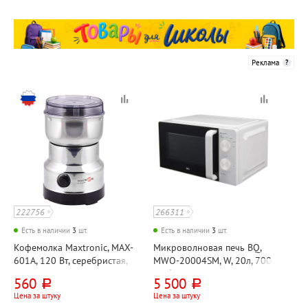
Реклама
222756
266311
Есть в наличии
3
шт.
Есть в наличии
3
шт.
Кофемолка Maxtronic, MAX-
Микроволновая печь BQ,
601А, 120 Вт, серебристая,
MWO-20004SM, W, 20л, 700
вместимость 85 г
Вт, белая, механическая
560
5 500
руб.
руб.
Цена за штуку
Цена за штуку