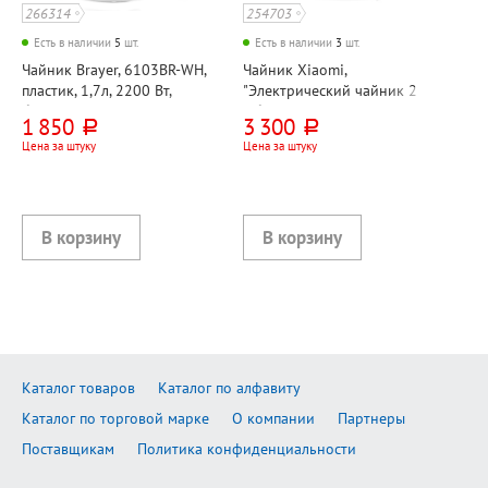
266314
254703
Есть в наличии
5
шт.
Есть в наличии
3
шт.
Чайник Brayer, 6103BR-WH,
Чайник Xiaomi,
пластик, 1,7л, 2200 Вт,
"Электрический чайник 2
белый
Облегченный (Electric
1 850
3 300
руб.
руб.
Kettle 2 Lite)", пластик, 1,5л,
Цена за штуку
Цена за штуку
1500 Вт, белый
Каталог товаров
Каталог по алфавиту
Каталог по торговой марке
О компании
Партнеры
Поставщикам
Политика конфиденциальности