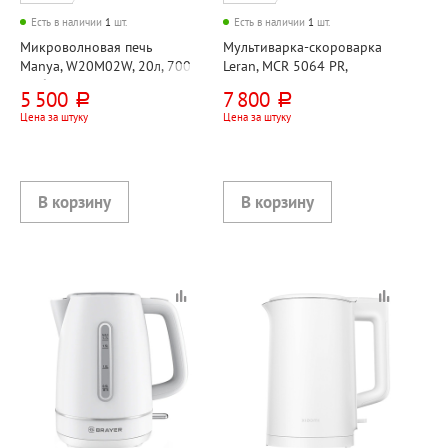
Есть в наличии
1
шт.
Есть в наличии
1
шт.
Микроволновая печь
Мультиварка-скороварка
Manya, W20M02W, 20л, 700
Leran, MCR 5064 PR,
Вт, белая, механическая
нержавеющая
5 500
7 800
руб.
руб.
сталь+пластик, 6л, 1000 Вт,
Цена за штуку
Цена за штуку
серебристая+черная