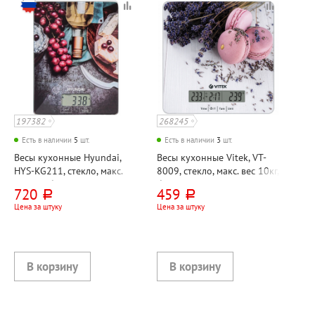
197382
268245
Есть в наличии
5
шт.
Есть в наличии
3
шт.
Весы кухонные Hyundai,
Весы кухонные Vitek, VT-
HYS-KG211, стекло, макс.
8009, стекло, макс. вес 10кг,
вес 5кг, батарейки в
батарейки в комплекте
720
459
руб.
руб.
комплекте
Цена за штуку
Цена за штуку