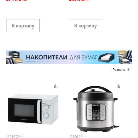
Реклама
229274
252626