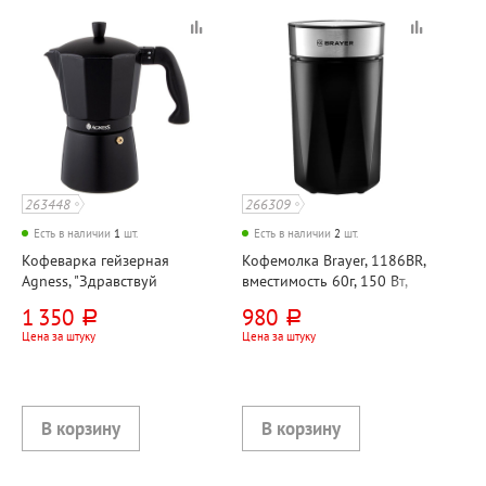
263448
266309
Есть в наличии
1
шт.
Есть в наличии
2
шт.
Кофеварка гейзерная
Кофемолка Brayer, 1186BR,
Agness, "Здравствуй
вместимость 60г, 150 Вт,
(Bonjour)", 450мл, черная
черная
1 350
980
руб.
руб.
Цена за штуку
Цена за штуку