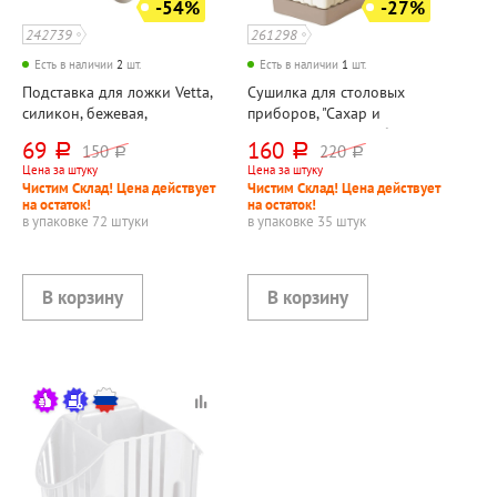
-54%
-27%
242739
261298
Есть в наличии
2
шт.
Есть в наличии
1
шт.
Подставка для ложки Vetta,
Сушилка для столовых
силикон, бежевая,
приборов, "Сахар и
13см*13см
Пряность", пластик, белая,
69
160
150
220
руб.
руб.
руб.
руб.
кофейная, 3 секции
Цена за штуку
Цена за штуку
Чистим Склад! Цена действует
Чистим Склад! Цена действует
на остаток!
на остаток!
в упаковке 72 штуки
в упаковке 35 штук