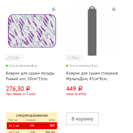
232260
253062
Есть в наличии
4
шт.
Есть в наличии
1
шт.
Коврик для сушки посуды
Коврик для сушки стаканов
Рыжий кот, 50см*35см,
МультиДом, 45см*8см,
микрофибра, цветной
силикон, серый
276,30
449
руб.
руб.
При заказе от 3 штук
Цена за штуку
СПЕЦПРЕДЛОЖЕНИЕ
Кол-во
Скидка
Цена
от 1 шт.
0%
307
от 2 шт.
−5%
291,65