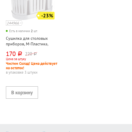
-23%
244966
Есть в наличии
2
шт.
Сушилка для столовых
приборов, М-Пластика,
пластик, белая, 3 секции, с
170
220
руб.
руб.
подставкой
Цена за штуку
Чистим Склад! Цена действует
на остаток!
в упаковке 3 штуки