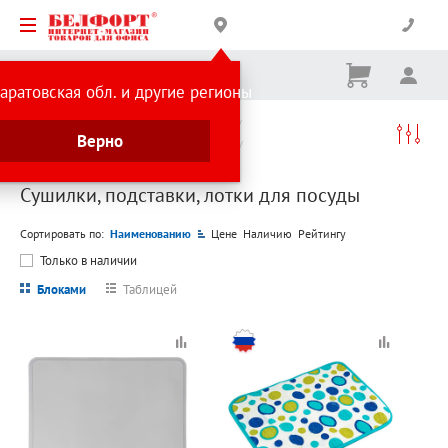
Корзина
Вх
Ничего
аратовская обл. и другие регионы
не
выбрано
Каталог товаров
Посуда в дом и офис
Верно
Столовые приборы и принадлежности
Сушилки, подставки, лотки для посуды
Сушилки, подставки, лотки для посуды
Сортировать по:
Наименованию
Цене
Наличию
Рейтингу
Только в наличии
Блоками
Таблицей