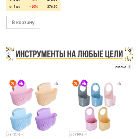
от 3 шт.
−10%
276,30
Реклама
234814
253993