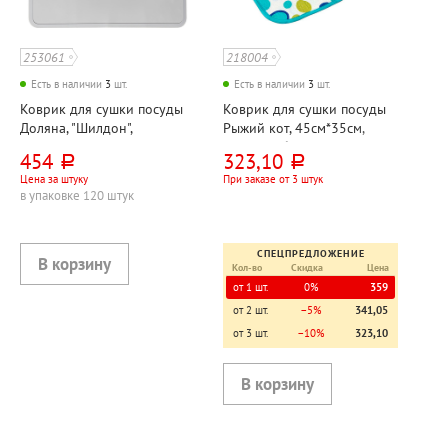
253061
218004
Есть в наличии
3
шт.
Есть в наличии
3
шт.
Коврик для сушки посуды
Коврик для сушки посуды
Доляна, "Шилдон",
Рыжий кот, 45см*35см,
39,5см*30см, силикон,
микрофибра, цветной
454
323,10
руб.
руб.
серый
Цена за штуку
При заказе от 3 штук
в упаковке 120 штук
СПЕЦПРЕДЛОЖЕНИЕ
Кол-во
Скидка
Цена
от 1 шт.
0%
359
от 2 шт.
−5%
341,05
от 3 шт.
−10%
323,10