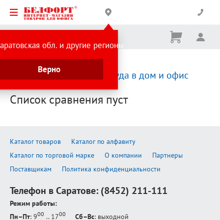
Корзина
Вх
Ничего
аратовская обл. и другие регионы
не
выбрано
Каталог товаров
Посуда в дом и офис
Верно
Сравнение товаров:
Посуда в дом и офис
Список сравнения пуст
Каталог товаров
Каталог по алфавиту
Каталог по торговой марке
О компании
Партнеры
Поставщикам
Политика конфиденциальности
Телефон в Саратове:
(8452) 211-111
Режим работы:
00
00
Пн–Пт
: 9
.. 17
Сб–Вс
: выходной