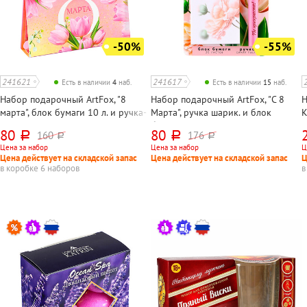
-50%
-55%
241621
241617
Есть в наличии
4
наб.
Есть в наличии
15
наб.
Набор подарочный ArtFox, "8
Набор подарочный ArtFox, "С 8
Н
марта", блок бумаги 10 л. и ручка-
Марта", ручка шарик. и блок
K
помада, в упаковке
бумаги 30л, в упаковке
H
80
80
160
176
руб.
руб.
руб.
руб.
б
Цена за набор
Цена за набор
Ц
Цена действует на складской запас
Цена действует на складской запас
Ц
в коробке 6 наборов
в