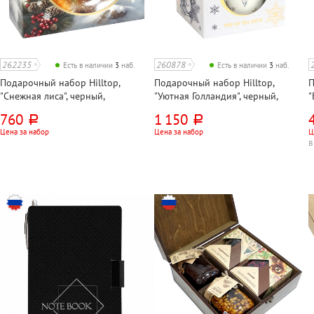
262235
260878
Есть в наличии
3
наб.
Есть в наличии
3
наб.
Подарочный набор Hilltop,
Подарочный набор Hilltop,
П
"Снежная лиса", черный,
"Уютная Голландия", черный,
"
крупнолистовой, 50г, +тарелка
крупнолистовой, 50г,
р
760
1 150
руб.
руб.
+керамическая чайница, синий
Цена за набор
Цена за набор
Ц
орнамент
в