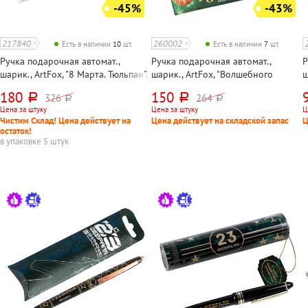
-45%
-43%
217840
260002
Есть в наличии
10
шт.
Есть в наличии
7
шт.
Ручка подарочная автомат.,
Ручка подарочная автомат.,
Р
шарик., ArtFox, "8 Марта. Тюльпан",
шарик., ArtFox, "Волшебного
ш
корпус цветной, цвет чернил
Нового Года!", корпус цветной,
т
180
150
326
264
руб.
руб.
руб.
руб.
синий, в упаковке
цвет чернил синий, длина стержня
ч
Цена за штуку
Цена за штуку
Ц
107мм с ушками, в упаковке
1
Чистим Склад! Цена действует на
Цена действует на складской запас
Ц
остаток!
в упаковке 5 штук