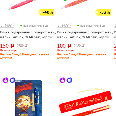
-40%
-53%
145496
146486
Есть в наличии
4
шт.
Есть в наличии
3
шт.
Ручка подарочная с поворот. мех.,
Ручка подарочная с поворот. мех.,
Р
шарик., ArtFox, "8 Марта", корпус
шарик., ArtFox, "8 Марта", корпус
ш
цветной, цвет чернил синий,
цветной, цвет чернил синий,
к
150
100
250
215
руб.
руб.
руб.
руб.
длина стержня 115мм, в упаковке
длина стержня 115мм, в упаковке
р
Цена за штуку
Цена за штуку
Ц
д
Чистим Склад! Цена действует на
Чистим Склад! Цена действует на
Ч
остаток!
остаток!
о