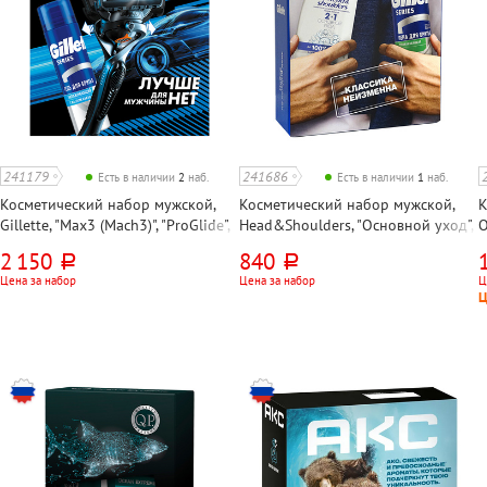
241179
241686
Есть в наличии
2
наб.
Есть в наличии
1
наб.
Косметический набор мужской,
Косметический набор мужской,
К
Gillette, "Мах3 (Mach3)", "ProGlide",
Head&Shoulders, "Основной уход",
O
"Flexball", станок 5 лезвий+гель
"2 в 1", шампунь 200мл+пена для
2
2 150
840
руб.
руб.
для бритья "Масло какао" 200 мл
бритья 200мл
1
Цена за набор
Цена за набор
Ц
Ц