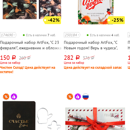
-42%
-25%
174690
250184
Есть в наличии
7
наб.
Есть в наличии
4
наб.
Подарочный набор ArtFox, "С 23
Подарочный набор ArtFox, "С
П
февраля!", ежедневник и обложка
Новым годом! Верь в чудеса",
Н
для паспорта, картон, линия, А5,
блокнот+свеча, 16,5см*10см*5см,
б
150
282
260
376
руб.
руб.
руб.
руб.
цветной
А6
Цена за набор
Цена за набор
Ц
Чистим Склад! Цена действует на
Цена действует на складской запас
Ц
остаток!