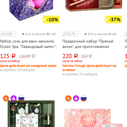
-10%
-37%
254281
253376
Есть в наличии
32
наб.
Есть в наличии
4
наб.
Набор соль для ванн женский,
Подарочный набор "Пряный
П
Ocean Spa, "Лавандовый шепот",
виски", для приготовления
ч
4шт по 40 г, парфюм, бурлящий
настойки: набор трав и специй 19
ш
125
220
138,89
350
руб.
руб.
руб.
руб.
шар
г, стакан 250 мл, камни 4 шт
1
Цена за набор
Цена за набор
Ц
ц
Цена действует на складской запас
Чистим Склад! Цена действует на
Ц
в коробке 18 наборов
остаток!
в коробке 20 наборов