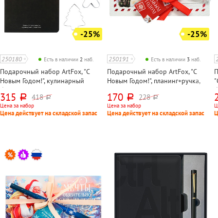
-25%
-25%
250180
250191
Есть в наличии
2
наб.
Есть в наличии
3
наб.
Подарочный набор ArtFox, "С
Подарочный набор ArtFox, "С
П
Новым Годом!", кулинарный
Новым Годом!", планинг+ручка,
"
блокнот+формочки для
17см*9см*3см
б
315
170
418
228
руб.
руб.
руб.
руб.
вырезания теста, 25см*7см*3,3см
А
Цена за набор
Цена за набор
Ц
Цена действует на складской запас
Цена действует на складской запас
Ц