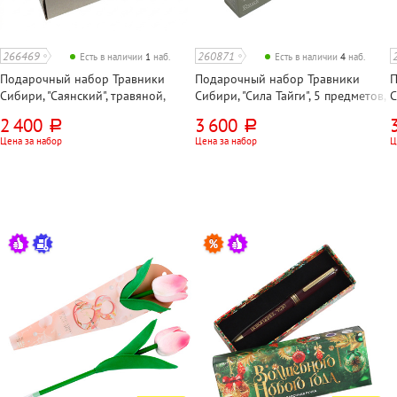
266469
260871
Есть в наличии
1
наб.
Есть в наличии
4
наб.
Подарочный набор Травники
Подарочный набор Травники
П
Сибири, "Саянский", травяной,
Сибири, "Сила Тайги", 5 предметов,
С
листовой, 2 вида чая, варенье из
200г
т
2 400
3 600
руб.
руб.
шишек, кедровое варенье
в
Цена за набор
Цена за набор
Ц
и
к