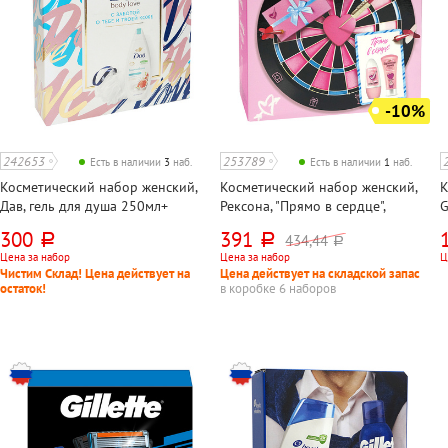
-10%
242653
253789
Есть в наличии
3
наб.
Есть в наличии
1
наб.
Косметический набор женский,
Косметический набор женский,
К
Дав, гель для душа 250мл+
Рексона, "Прямо в сердце",
G
мочалка
дезодорант шариковый 50
л
300
391
434,44
руб.
руб.
руб.
мл+крем для рук Бархатные ручки
Цена за набор
Цена за набор
Ц
45 мл
Чистим Склад! Цена действует на
Цена действует на складской запас
остаток!
в коробке 6 наборов