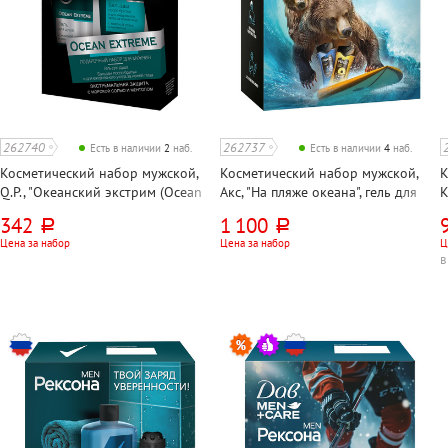
262740
262737
Есть в наличии
2
наб.
Есть в наличии
4
наб.
Косметический набор мужской,
Косметический набор мужской,
К
Q.P., "Океанский экстрим (Ocean
Акс, "На пляже океана", гель для
К
Extreme)", гель для душа
душа 250мл 2шт
у
342
1 100
руб.
руб.
200мл+бальзам после бритья
Р
Цена за набор
Цена за набор
Ц
80мл
в