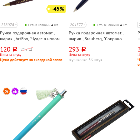
-45%
238078
264377
Есть в наличии
4
шт.
Есть в наличии
4
шт.
Ручка подарочная автомат.,
Ручка подарочная автомат.,
Р
шарик., ArtFox, "Чудес в новом
шарик., Brauberg, "Сопрано
ш
году", корпус коричневый, цвет
(Soprano)", корпус синий+хром,
(
120
293
217
руб.
руб.
руб.
чернил синий, длина стержня
цвет чернил синий, длина стержня
ц
Цена за штуку
Цена за штуку
Ц
98мм, в упаковке
98мм, в упаковке
1
Цена действует на складской запас
в упаковке 36 штук
Ч
о