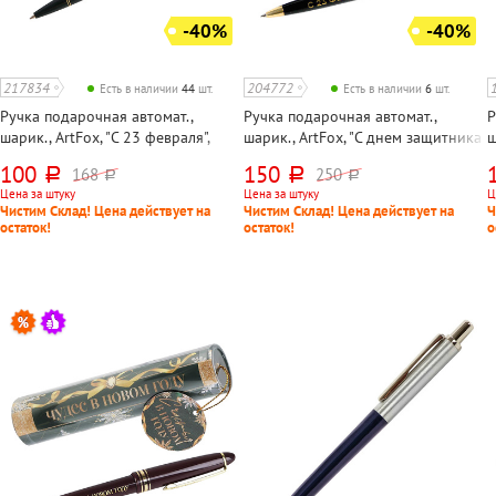
-40%
-40%
217834
204772
Есть в наличии
44
шт.
Есть в наличии
6
шт.
Ручка подарочная автомат.,
Ручка подарочная автомат.,
Р
шарик., ArtFox, "С 23 февраля",
шарик., ArtFox, "С днем защитника
ш
корпус черный, цвет чернил
Отечества!", корпус черный, цвет
В
100
150
168
250
руб.
руб.
руб.
руб.
синий, длина стержня 107мм с
чернил синий, длина стержня
ч
Цена за штуку
Цена за штуку
Ц
ушками, в упаковке
98мм, в упаковке
9
Чистим Склад! Цена действует на
Чистим Склад! Цена действует на
Ч
остаток!
остаток!
о