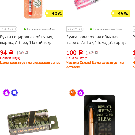
-40%
-45%
250121
217853
Есть в наличии
4
шт.
Есть в наличии
3
шт.
Ручка подарочная обычная,
Ручка подарочная обычная,
Р
шарик., ArtFox, "Новый год:
шарик., ArtFox, "Помада", корпус
ш
Новогодняя почта", корпус
цветной, цвет чернил синий,
П
94
100
156
182
руб.
руб.
руб.
руб.
цветной, цвет чернил синий,
длина стержня 92мм, с шейкером,
п
Цена за штуку
Цена за штуку
Ц
длина стержня 129мм, в упаковке
в упаковке
д
Цена действует на складской запас
Чистим Склад! Цена действует на
Ч
остаток!
о