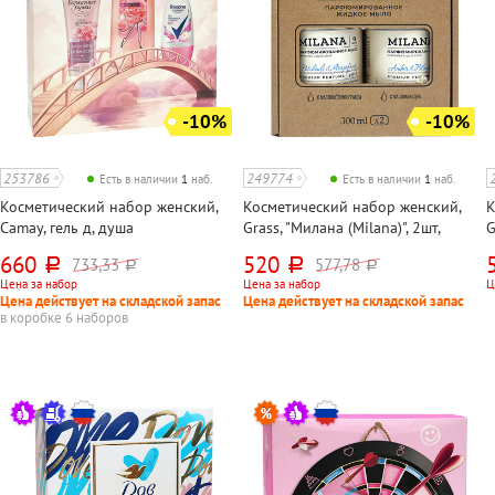
-10%
-10%
253786
249774
Есть в наличии
1
наб.
Есть в наличии
1
наб.
Косметический набор женский,
Косметический набор женский,
К
Camay, гель д, душа
Grass, "Милана (Milana)", 2шт,
G
Цветочн.лагуна 250мл+ крем д,
2х300мл, мыло жидкое "Янтарь и
ш
660
520
733,33
577,78
руб.
руб.
руб.
руб.
рук Бархат.руч.80 мл+дез-нт
черный ветивер", "Пачули и
в
Цена за набор
Цена за набор
Ц
Рексона 50м
грейпфрут"
Цена действует на складской запас
Цена действует на складской запас
в коробке 6 наборов