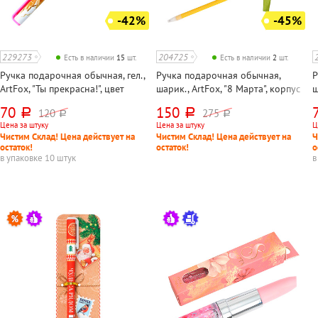
-42%
-45%
229273
204725
Есть в наличии
15
шт.
Есть в наличии
2
шт.
Ручка подарочная обычная, гел.,
Ручка подарочная обычная,
Р
ArtFox, "Ты прекрасна!", цвет
шарик., ArtFox, "8 Марта", корпус
ш
чернил синий, корпус розовый,
цветной, цвет чернил синий, в
г
70
150
120
275
руб.
руб.
руб.
руб.
толщина линии 0,5мм, длина
упаковке
х
Цена за штуку
Цена за штуку
Ц
стержня 129мм, мягкое покрытие
с
Чистим Склад! Цена действует на
Чистим Склад! Цена действует на
Ч
(soft t
(
остаток!
остаток!
о
в упаковке 10 штук
в