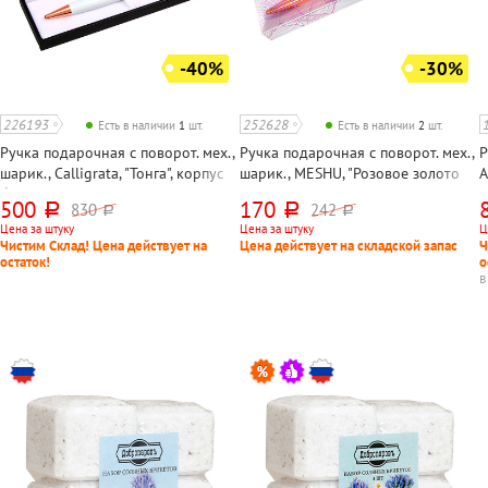
-40%
-30%
226193
252628
Есть в наличии
1
шт.
Есть в наличии
2
шт.
Ручка подарочная с поворот. мех.,
Ручка подарочная с поворот. мех.,
Р
шарик., Calligrata, "Тонга", корпус
шарик., MESHU, "Розовое золото
A
белый, цвет чернил синий, длина
(Rose Gold)", корпус розовое
к
500
170
830
242
руб.
руб.
руб.
руб.
стержня 117мм, в упаковке
золото, цвет чернил синий, длина
с
Цена за штуку
Цена за штуку
Ц
стержня 99мм, в упаковке
у
Чистим Склад! Цена действует на
Цена действует на складской запас
Ч
остаток!
о
в