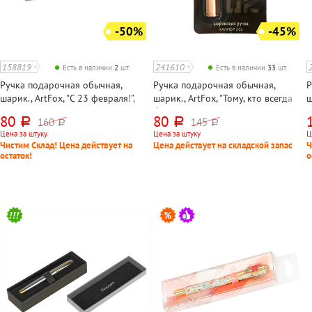
-50%
-45%
158819
241610
Есть в наличии
2
шт.
Есть в наличии
33
шт.
Ручка подарочная обычная,
Ручка подарочная обычная,
Р
шарик., ArtFox, "С 23 февраля!",
шарик., ArtFox, "Тому, кто всегда
ш
корпус хаки, цвет чернил синий, в
бьет точно в цель", корпус
(
80
80
160
145
руб.
руб.
руб.
руб.
упаковке
золотисто-коричневый, цвет
к
Цена за штуку
Цена за штуку
Ц
чернил синий, длина стержня
л
Чистим Склад! Цена действует на
Цена действует на складской запас
Ч
78мм, в упаков
1
остаток!
о