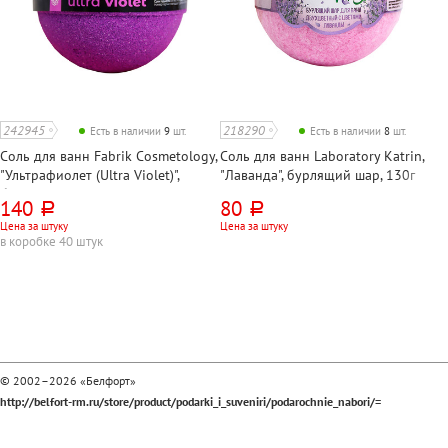
242945
218290
Есть в наличии
9
шт.
Есть в наличии
8
шт.
Соль для ванн Fabrik Cosmetology,
Соль для ванн Laboratory Katrin,
"Ультрафиолет (Ultra Violet)",
"Лаванда", бурлящий шар, 130г
бурлящий шар 130г, с шиммером
140
80
руб.
руб.
(эффект мерцания)
Цена за штуку
Цена за штуку
в коробке 40 штук
© 2002–2026 «Белфорт»
http://belfort-rm.ru/store/product/podarki_i_suveniri/podarochnie_nabori/=