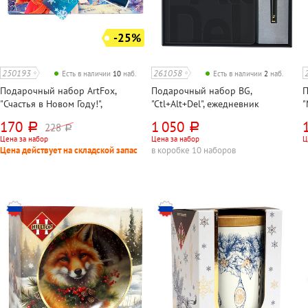
-25%
250193
261058
Есть в наличии
10
наб.
Есть в наличии
2
наб.
Подарочный набор ArtFox,
Подарочный набор BG,
П
"Счастья в Новом Году!",
"Ctl+Alt+Del", ежедневник
"
планинг+ручка, 17см*9см*3см
недат.+ручка, 245мм*175мм,
к
170
1 050
228
руб.
руб.
руб.
кожзам, А5, черный
+
Цена за набор
Цена за набор
Ц
о
Цена действует на складской запас
в коробке 10 наборов