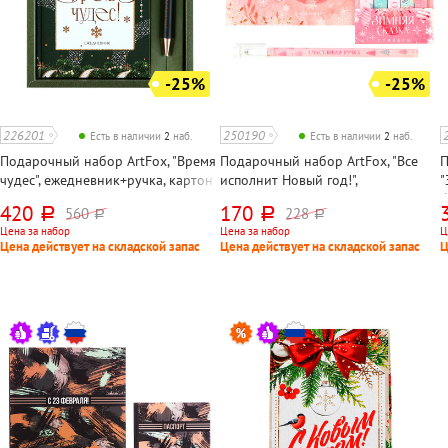
-25%
-25%
226201
250190
Есть в наличии
2
наб.
Есть в наличии
2
наб.
Подарочный набор ArtFox, "Время
Подарочный набор ArtFox, "Все
П
чудес", ежедневник+ручка, картон
исполнит Новый год!",
"
ламинированный, А5, цветной,
планинг+стикеры+ручка,
б
420
170
560
228
руб.
руб.
руб.
руб.
размер коробки 23см*21см*2 см
17см*10см*1см
в
Цена за набор
Цена за набор
Ц
Цена действует на складской запас
Цена действует на складской запас
Ц