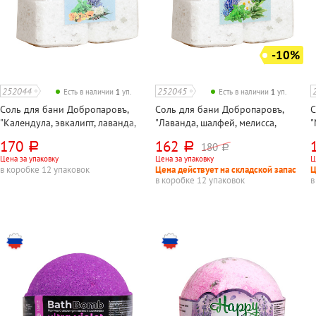
-10%
252044
252045
Есть в наличии
1
уп.
Есть в наличии
1
уп.
Соль для бани Добропаровъ,
Соль для бани Добропаровъ,
С
"Календула, эвкалипт, лаванда,
"Лаванда, шалфей, мелисса,
"
мята", 4шт по 200 г
ромашка", 4шт по 200 г
170
162
180
руб.
руб.
руб.
Цена за упаковку
Цена за упаковку
Ц
в коробке 12 упаковок
Цена действует на складской запас
Ц
в коробке 12 упаковок
в