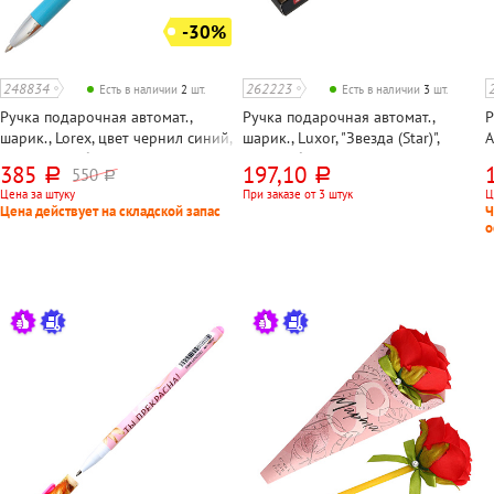
-30%
248834
262223
Есть в наличии
2
шт.
Есть в наличии
3
шт.
Ручка подарочная автомат.,
Ручка подарочная автомат.,
Р
шарик., Lorex, цвет чернил синий,
шарик., Luxor, "Звезда (Star)",
A
корпус голубой, толщина линии
корпус бордовый, цвет чернил
ч
385
197,10
550
руб.
руб.
руб.
0,5мм, длина стержня 99мм, в
синий, длина стержня 98мм, в
д
Цена за штуку
При заказе от 3 штук
Ц
упаковке
упаковке
Цена действует на складской запас
Ч
о