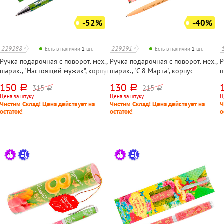
-52%
-40%
229288
229291
Есть в наличии
2
шт.
Есть в наличии
2
шт.
Ручка подарочная с поворот. мех.,
Ручка подарочная с поворот. мех.,
Р
шарик., "Настоящий мужик", корпус
шарик., "С 8 Марта", корпус
ш
хаки, цвет чернил синий, длина
цветной, цвет чернил синий,
П
150
130
315
215
руб.
руб.
руб.
руб.
стержня 117мм, в упаковке
длина стержня 117мм, в упаковке
ч
Цена за штуку
Цена за штуку
Ц
1
Чистим Склад! Цена действует на
Чистим Склад! Цена действует на
Ч
остаток!
остаток!
о