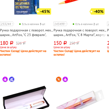
-45%
-40%
253244
145499
Есть в наличии
3
шт.
Есть в наличии
2
шт.
Ручка подарочная с поворот. мех.,
Ручка подарочная с поворот. мех.,
Р
шарик., ArtFox, "С 23 февраля",
шарик., ArtFox, "С 8 Марта!", корпус
ш
корпус синий, цвет чернил синий,
цветной, цвет чернил синий,
п
180
150
326
250
руб.
руб.
руб.
руб.
длина стержня 116мм, в упаковке
длина стержня 115мм, в упаковке
ц
Цена за штуку
Цена за штуку
Ц
7
Чистим Склад! Цена действует на
Чистим Склад! Цена действует на
Ц
остаток!
остаток!