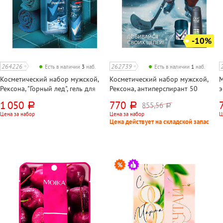
-10%
264226
262739
Есть в наличии
3
наб.
Есть в наличии
1
наб.
Косметический набор мужской,
Косметический набор мужской,
М
Рексона, "Горный лед", гель для
Рексона, антиперспирант 50
э
душа 640 мл 3в1+дезодорант
мл+Дав "Освежающий ментол", гель
1 050
770
855,56
руб.
руб.
руб.
"Кобальт" 150 мл
для душа 225мл
Цена за набор
Цена за набор
Ц
Цена действует на складской запас