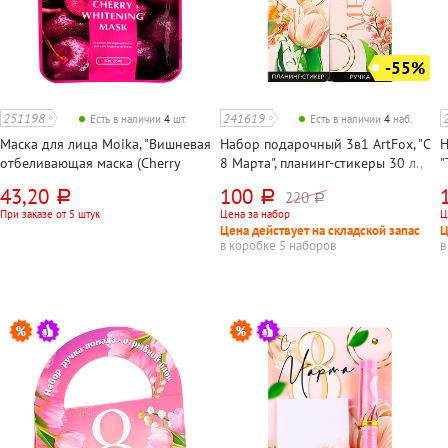
-55%
251198
241619
Есть в наличии
4
шт.
Есть в наличии
4
наб.
Маска для лица Moika, "Вишневая
Набор подарочный 3в1 ArtFox, "С
Н
отбеливающая маска (Cherry
8 Марта", планинг-стикеры 30 л.,
"
Whitening mask)", тканевая, с
ручка шариковая, в упаковке
3
43,20
100
220
руб.
руб.
руб.
экстрактом вишни, 28г
При заказе от 5 штук
Цена за набор
Ц
Цена действует на складской запас
Ц
в коробке 5 наборов
в