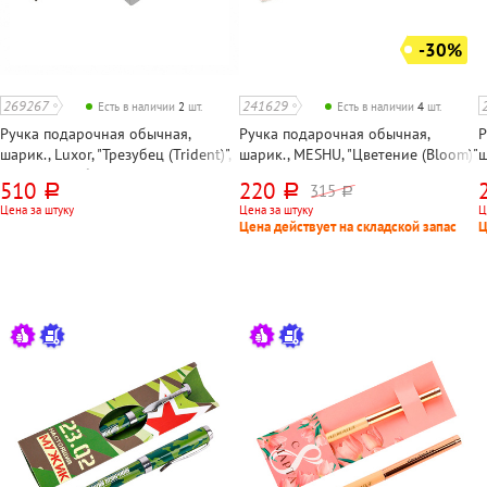
-30%
269267
241629
Есть в наличии
2
шт.
Есть в наличии
4
шт.
Ручка подарочная обычная,
Ручка подарочная обычная,
Р
шарик., Luxor, "Трезубец (Trident)",
шарик., MESHU, "Цветение (Bloom)",
ш
корпус серебристый, золотистый,
корпус нежно-зеленый с
к
510
220
315
руб.
руб.
руб.
цвет чернил синий, длина стержня
паттерном, цвет чернил синий,
с
Цена за штуку
Цена за штуку
Ц
98мм, в упаковке
длина стержня 99мм, в упаковке
у
Цена действует на складской запас
Ц