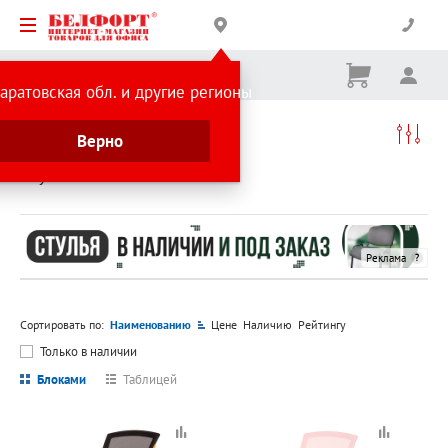
Корзина
Вх
Ничего
аратовская обл. и другие регионы
не
выбрано
Каталог товаров
Офисная мебель
Верно
Кресла, стулья и аксессуары
Стулья
Стулья
Реклама
Сортировать по:
Наименованию
Цене
Наличию
Рейтингу
Только в наличии
Блоками
Таблицей