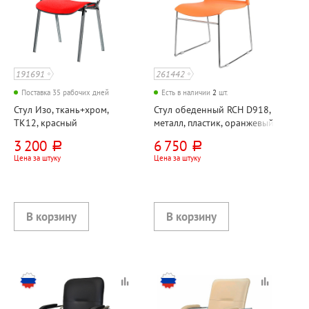
191691
261442
Поставка 35 рабочих дней
Есть в наличии
2
шт.
Стул Изо, ткань+хром,
Стул обеденный RCH D918,
ТК12, красный
металл, пластик, оранжевый
3 200
6 750
руб.
руб.
Цена за штуку
Цена за штуку