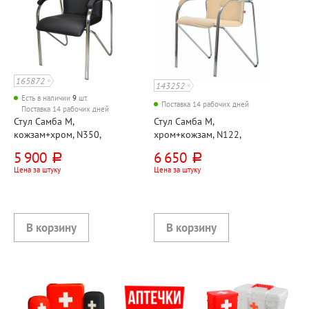
165872
143252
Есть в наличии
9
шт.
Поставка 14 рабочих дней
Поставка 14 рабочих дней
Стул Самба М,
Стул Самба М,
кожзам+хром, N350,
хром+кожзам, N122,
черный
кремовый
5 900
6 650
руб.
руб.
Цена за штуку
Цена за штуку