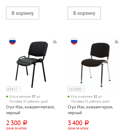
69427
161800
Есть в наличии
57
шт.
Есть в наличии
32
шт.
Поставка 35 рабочих дней
Поставка 35 рабочих дней
Стул Изо, кожзам+металл,
Стул Изо, кожзам+хром,
черный
черный
2 300
3 400
руб.
руб.
Цена за штуку
Цена за штуку