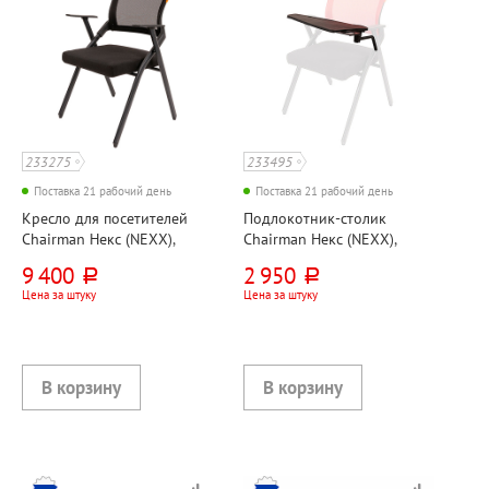
233275
233495
Поставка 21 рабочий день
Поставка 21 рабочий день
Кресло для посетителей
Подлокотник-столик
Chairman Некс (NEXX),
Chairman Некс (NEXX),
сетка+ткань+металл,
пластик, черный
9 400
2 950
руб.
руб.
черное
Цена за штуку
Цена за штуку