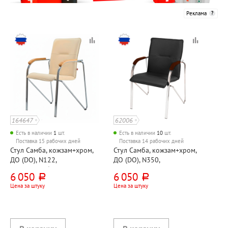
Реклама
164647
62006
Есть в наличии
1
шт.
Есть в наличии
10
шт.
Поставка 15 рабочих дней
Поставка 14 рабочих дней
Стул Самба, кожзам+хром,
Стул Самба, кожзам+хром,
ДО (DO), N122,
ДО (DO), N350,
кремовый+бук
черный+орех
6 050
6 050
руб.
руб.
Цена за штуку
Цена за штуку