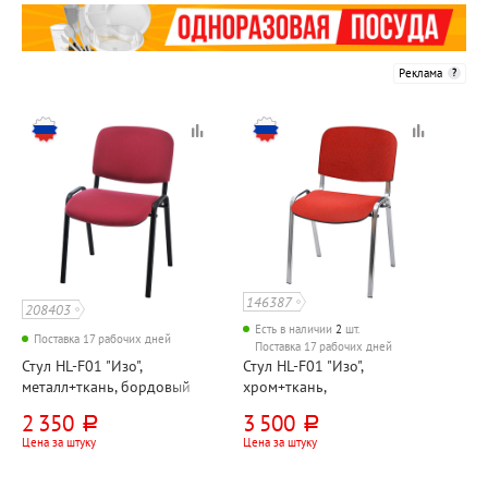
Реклама
146387
208403
Есть в наличии
2
шт.
Поставка 17 рабочих дней
Поставка 17 рабочих дней
Стул HL-F01 "Изо",
Стул HL-F01 "Изо",
металл+ткань, бордовый
хром+ткань,
красный+черный
2 350
3 500
руб.
руб.
Цена за штуку
Цена за штуку