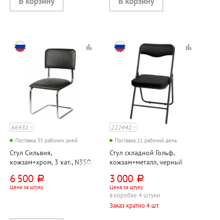
66431
222442
Поставка 35 рабочих дней
Поставка 21 рабочий день
Стул Сильвия,
Стул складной Гольф,
кожзам+хром, 3 кат., N350,
кожзам+металл, черный
черный
6 500
3 000
руб.
руб.
Цена за штуку
Цена за штуку
в коробке 4 штуки
Заказ кратно 4 шт.