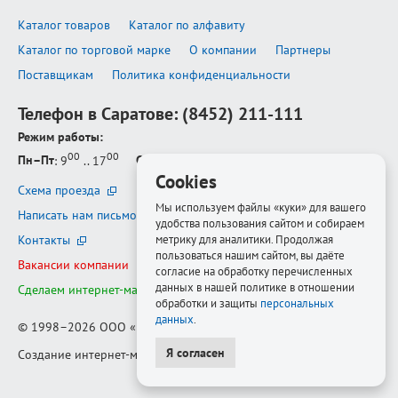
Каталог товаров
Каталог по алфавиту
Каталог по торговой марке
О компании
Партнеры
Поставщикам
Политика конфиденциальности
Телефон в Саратове:
(8452) 211-111
Режим работы:
00
00
Пн–Пт
: 9
.. 17
Сб–Вс
: выходной
Cookies
Схема проезда
Мы используем файлы «куки» для вашего
Написать нам письмо
удобства пользования сайтом и собираем
метрику для аналитики. Продолжая
Контакты
пользоваться нашим сайтом, вы даёте
Вакансии компании
согласие на обработку перечисленных
данных в нашей политике в отношении
Сделаем интернет-магазин ещё лучше
обработки и защиты
персональных
данных
.
© 1998–2026
ООО «Белфорт-РМ»
Я согласен
Создание интернет-магазина
—
Медиапродукт