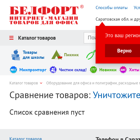
Способы оплаты
Ус
Саратовская обл. и др
Это ваш регио
Каталог товаров
Верно
Товары
Пикник
Инструменты
для школы
Минпромторг
Чистим склад!
Новинки
Хиты
Каталог товаров
Оборудование для офиса и полиграфии, расходные
Сравнение товаров:
Уничтожите
Список сравнения пуст
Телефон в Сара
Каталог товаров