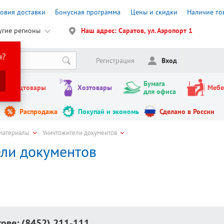
ловия доставки
Бонусная программа
Цены и скидки
Наличие то
угие регионы
Наш адрес: Саратов, ул. Аэропорт 1
н?
Регистрация
Вход
Бумага
Канцтовары
Хозтовары
Мебе
для офиса
Распродажа
Покупай и экономь
Сделано в России
 материалы
Уничтожители документов
ли документов
тове:
(8452) 211-111