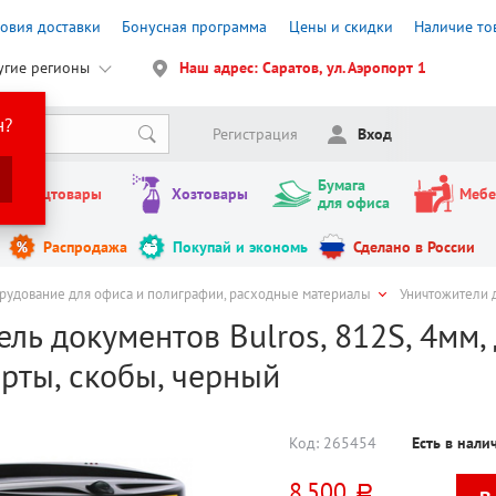
ловия доставки
Бонусная программа
Цены и скидки
Наличие то
угие регионы
Наш адрес: Саратов, ул. Аэропорт 1
н?
Регистрация
Вход
Бумага
Канцтовары
Хозтовары
Мебе
для офиса
Распродажа
Покупай и экономь
Сделано в России
рудование для офиса и полиграфии, расходные материалы
Уничтожители 
ль документов Bulros, 812S, 4мм, 
арты, скобы, черный
Код:
265454
Есть в нал
8 500
руб.