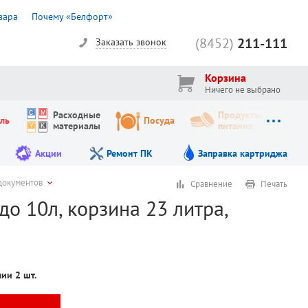
вара
Почему «Белфорт»
(8452)
211-111
Заказать звонок
Корзина
Ничего не выбрано
Расходные
Продукты
ль
Посуда
материалы
питания
Акции
Ремонт ПК
Заправка картриджа
документов
Сравнение
Печать
до 10л, корзина 23 литра,
ичии
2
шт.