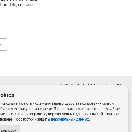
8 мм, 14л, корзина
крепки, скобы, диски,
© 1998–2026
ООО «Белфорт-РМ»
okies
Создание интернет-магазина
—
Медиапродукт
используем файлы «куки» для вашего удобства пользования сайтом
обираем метрику для аналитики. Продолжая пользоваться нашим сайтом,
даёте согласие на обработку перечисленных данных в нашей политике
тношении обработки и защиты
персональных данных
.
 согласен