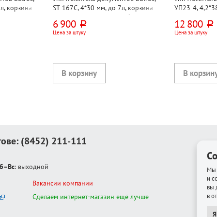
л, корзина
ST-167C, 4*30 мм, до 7л, корзина
УП23-4, 4,2*3
15, черный, скрепки, скобы, диски,
23, черный, с
6 900
12 800
руб.
руб.
карты
карты
Цена за штуку
Цена за штуку
тове:
(8452) 211-111
Co
б–Вс
: выходной
Мы 
и с
Вакансии компании
вы 
в о
Сделаем интернет-магазин ещё лучше
Я