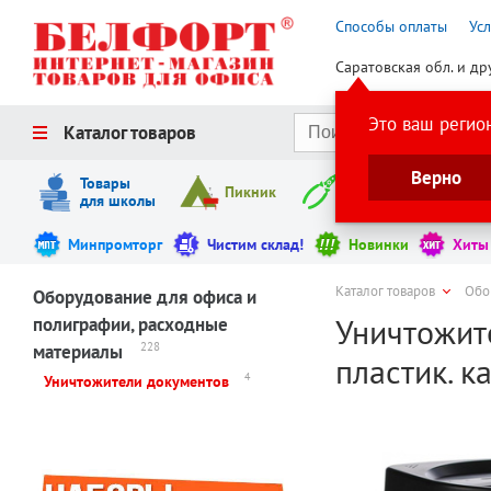
Способы оплаты
Ус
Саратовская обл. и др
Это ваш регио
Каталог товаров
Верно
Товары
Пикник
Инструменты
для школы
Минпромторг
Чистим склад!
Новинки
Хиты
Каталог товаров
Обо
Оборудование для офиса и
Уничтожите
полиграфии, расходные
228
материалы
пластик. к
4
Уничтожители документов