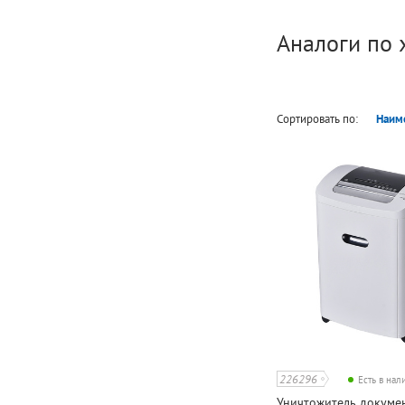
Аналоги по 
Сортировать по:
Наим
226296
Есть в на
Уничтожитель докумен