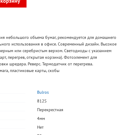
ия небольшого объема бумаг, рекомендуется для домашнего
ьного использования в офисе. Современный дизайн. Высокое
 черным или серебристым верхом. Светодиоды с указанием
рт, перегрев, открытая корзина). Фотоэлемент для
овки шредера. Реверс. Термодатчик от перегрева.
ага, пластиковые карты, скобы
Bulros
812S
Перекрестная
4мм
Нет