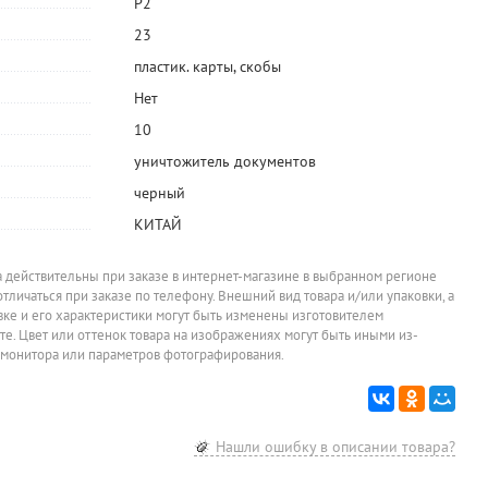
Р2
23
пластик. карты, скобы
Нет
10
уничтожитель документов
р
х,
черный
м,
КИТАЙ
а действительны при заказе в интернет-магазине в выбранном регионе
отличаться при заказе по телефону. Внешний вид товара и/или упаковки, а
овке и его характеристики могут быть изменены изготовителем
йте. Цвет или оттенок товара на изображениях могут быть иными из-
 монитора или параметров фотографирования.
Нашли ошибку в описании товара?