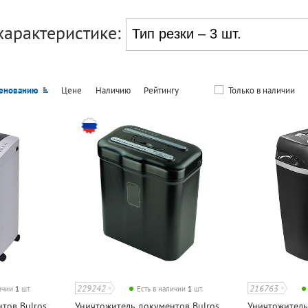
характеристике:
енованию
Цене
Наличию
Рейтингу
Только в наличии
229242
216763
личии
1
шт.
Есть в наличии
1
шт.
тов Bulros,
Уничтожитель документов Bulros,
Уничтожитель