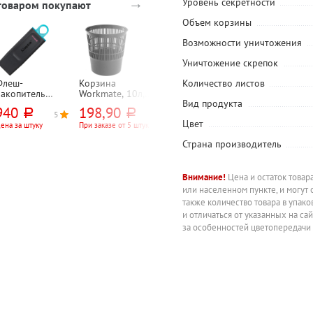
→
Уровень секретности
 товаром покупают
Объем корзины
Возможности уничтожения
Уничтожение скрепок
Количество листов
Флеш-
Корзина
Мешки для
Короб
накопитель
Workmate, 10л,
мусора 30л,
архивный
Вид продукта
флешка) 64Гб,
пластик, черная,
60см*50см,
микрогофрока
940
198,90
50,15
131,75
руб.
руб.
руб.
руб.
ingston,
круглая,
OptiLine, ПНД,
тон, на завязка
5
5
Цвет
ataTraveler
сетчатая
8мкм, черные,
ширина
ена за штуку
При заказе от 5 штук
При заказе от 40
При заказе от 20
рулонов
штук
xodia, USB 3.2
20шт, рул
корешка 100м
Страна производитель
белый, А4,
OfficeSpace
Внимание!
Цена и остаток товар
или населенном пункте, и могут 
также количество товара в упак
и отличаться от указанных на са
за особенностей цветопередачи