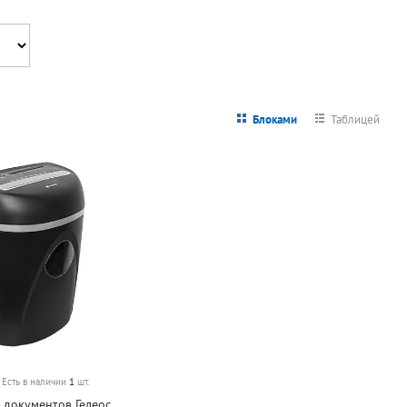
Блоками
Таблицей
Есть в наличии
1
шт.
 документов Гелеос,