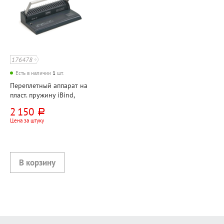
176478
Есть в наличии
1
шт.
Переплетный аппарат на
пласт. пружину iBind,
перфорация 8 листов,
2 150
руб.
переплет 145 листов
Цена за штуку