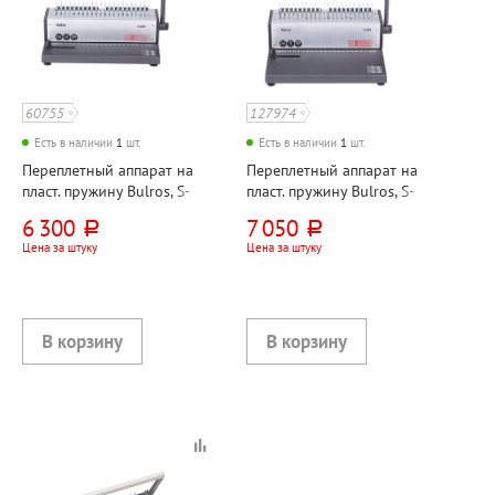
60755
127974
Есть в наличии
1
шт.
Есть в наличии
1
шт.
Переплетный аппарат на
Переплетный аппарат на
пласт. пружину Bulros, S-
пласт. пружину Bulros, S-
1201, перфорация 12
1501, перфорация 15
6 300
7 050
руб.
руб.
листов, переплет 200
листов, переплет 350
Цена за штуку
Цена за штуку
листов
листов