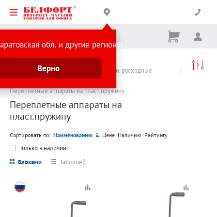
Корзина
Вх
Ничего
аратовская обл. и другие регионы
не
выбрано
Каталог товаров
Верно
Оборудование для офиса и полиграфии, расходные
материалы
Переплетные аппараты
Переплетные аппараты на пласт.пружину
Переплетные аппараты на
пласт.пружину
Сортировать по:
Наименованию
Цене
Наличию
Рейтингу
Только в наличии
Блоками
Таблицей