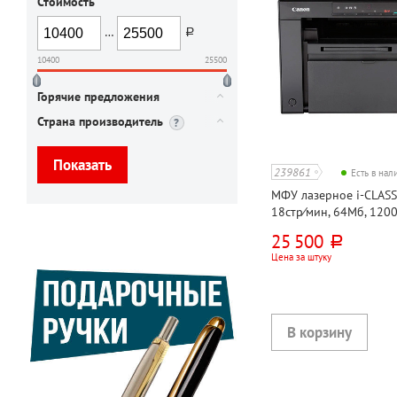
Стоимость
…
руб.
10400
25500
Горячие предложения
Страна производитель
239861
Есть в на
МФУ лазерное i-CLASS
18стр⁄мин, 64Мб, 120
на дюйм (dpi), USB 2.0
25 500
руб.
Цена за штуку