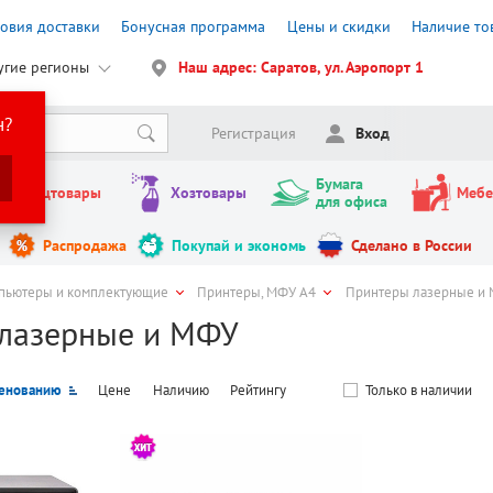
ловия доставки
Бонусная программа
Цены и скидки
Наличие то
угие регионы
Наш адрес: Саратов, ул. Аэропорт 1
н?
Регистрация
Вход
Бумага
Канцтовары
Хозтовары
Мебе
для офиса
Распродажа
Покупай и экономь
Сделано в России
пьютеры и комплектующие
Принтеры, МФУ А4
Принтеры лазерные и
лазерные и МФУ
енованию
Цене
Наличию
Рейтингу
Только в наличии