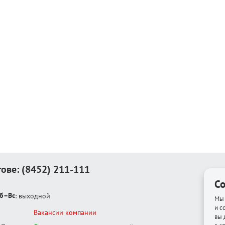
тове:
(8452) 211-111
Co
б–Вс
: выходной
Мы 
и с
Вакансии компании
вы 