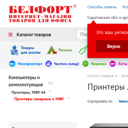
Способы оплаты
Ус
Саратовская обл. и др
Это ваш регио
Каталог товаров
Верно
Товары
Пикник
Инструменты
для школы
Минпромторг
Чистим склад!
Новинки
Хиты
Каталог товаров
Ком
Компьютеры и
Принтеры 
126
комплектующие
4
Принтеры, МФУ А4
4
Принтеры лазерные и МФУ
Сортировать по:
Наим