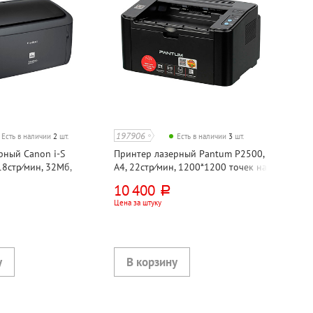
197906
Есть в наличии
2
шт.
Есть в наличии
3
шт.
рный Canon i-S
Принтер лазерный Pantum P2500,
18стр⁄мин, 32Мб,
А4, 22стр⁄мин, 1200*1200 точек на
к на дюйм (dpi), USB
дюйм (dpi), USB 2.0, вайфай
10 400
руб.
Цена за штуку