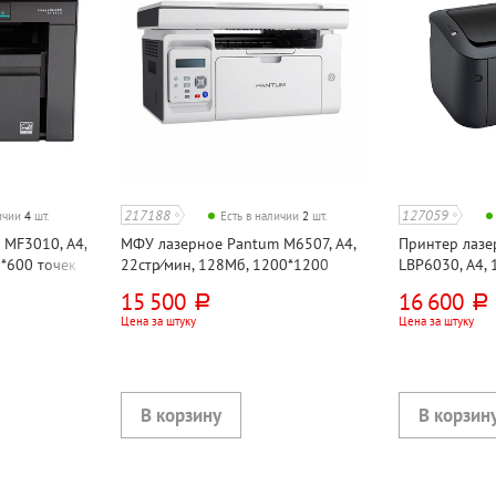
217188
127059
личии
4
шт.
Есть в наличии
2
шт.
 MF3010, А4,
МФУ лазерное Pantum M6507, А4,
Принтер лазе
0*600 точек
22стр⁄мин, 128Мб, 1200*1200
LBP6030, А4, 
точек на дюйм (dpi), USB 2.0
2400*600 точе
15 500
16 600
руб.
руб.
2.0
Цена за штуку
Цена за штуку