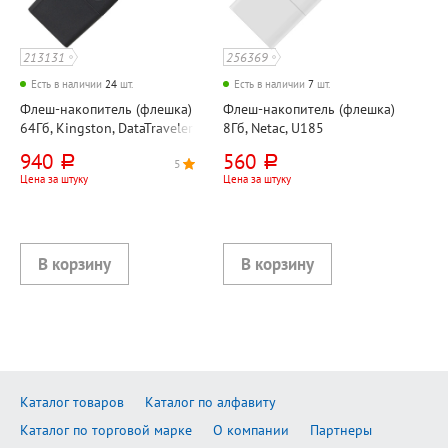
213131
256369
Есть в наличии
24
шт.
Есть в наличии
7
шт.
Флеш-накопитель (флешка)
Флеш-накопитель (флешка)
64Гб, Kingston, DataTraveler
8Гб, Netac, U185
Exodia, USB 3.2
NT03U185N-008G-20WH,
940
560
руб.
руб.
5
5
USB 2.0, белый
Цена за штуку
Цена за штуку
Каталог товаров
Каталог по алфавиту
Каталог по торговой марке
О компании
Партнеры