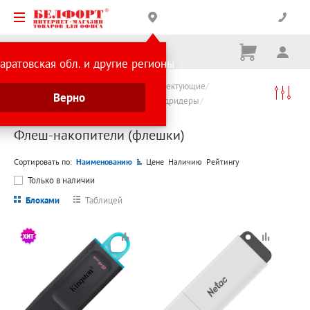
Корзина
Вх
Ничего
аратовская обл. и другие регионы
не
выбрано
Каталог товаров
Компьютеры и комплектующие
Верно
Флеш-накопители, карты памяти и кардридеры
Флеш-накопители (флешки)
Флеш-накопители (флешки)
Сортировать по:
Наименованию
Цене
Наличию
Рейтингу
Только в наличии
Блоками
Таблицей