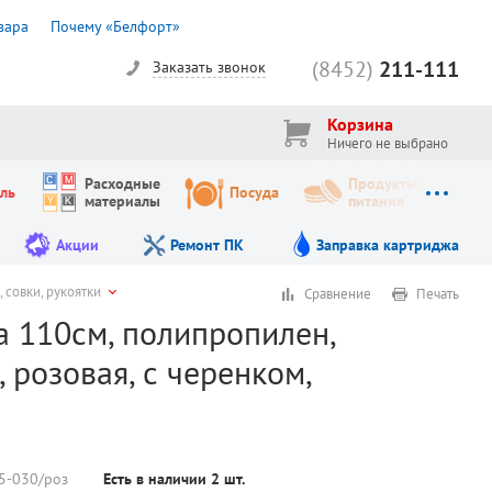
вара
Почему «Белфорт»
(8452)
211-111
Заказать звонок
Корзина
Ничего не выбрано
Расходные
Продукты
ль
Посуда
материалы
питания
Акции
Ремонт ПК
Заправка картриджа
 совки, рукоятки
Сравнение
Печать
ка 110см, полипропилен,
 розовая, с черенком,
5-030/роз
Есть в наличии
2
шт.