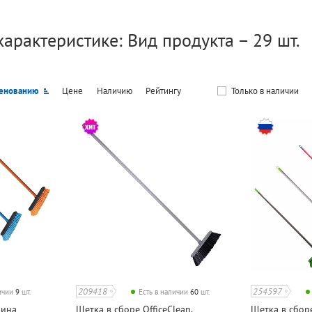
характеристике: Вид продукта – 29 шт.
енованию
Цене
Наличию
Рейтингу
Только в наличии
209418
254597
личии
9
шт.
Есть в наличии
60
шт.
лина
Щетка в сборе OfficeClean,
Щетка в сборе