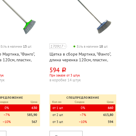
170917
Есть в наличии
13
шт.
Есть в наличии
18
шт.
 Мартика, "Фанго",
Щетка в сборе Мартика, "Фанго",
 120см, пластик,
длина черенка 120см, пластик,
еленая, с черенком,
24см*5,3см, синяя, с черенком,
594
руб.
жесткая щетина 8см
еврорезьба, жесткая щетина 8см
тук
При заказе от 3 штук
тук
в коробке 14 штук
ПРЕДЛОЖЕНИЕ
СПЕЦПРЕДЛОЖЕНИЕ
Скидка
Цена
Кол-во
Скидка
Цена
0%
630
от 1 шт.
0%
660
−7%
585,90
от 2 шт.
−7%
613,80
−10%
567
от 3 шт.
−10%
594