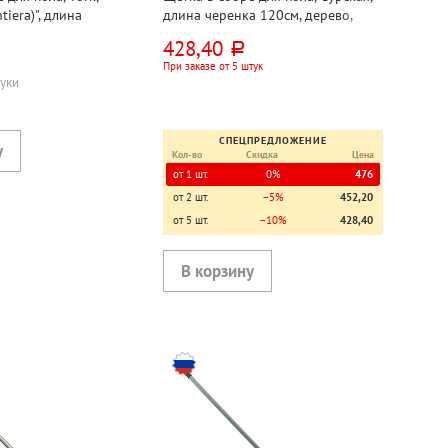
tiera)", длина
длина черенка 120см, дерево,
, пластик, 31см*5см,
18см*5,5см, красная, с черенком,
428,40
руб.
ренком, еврорезьба,
еврорезьба, жесткая щетина 6см
При заказе от 5 штук
а 7 см
туки
СПЕЦПРЕДЛОЖЕНИЕ
Кол-во
Скидка
Цена
от 1 шт.
0%
476
от 2 шт.
−5%
452,20
от 5 шт.
−10%
428,40