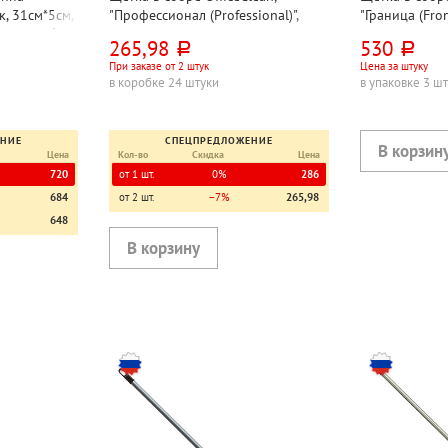
к, 31см*5см,
"Профессионал (Professional)",
"Граница (Fron
еврорезьба,
длина черенка 117см, пластик,
черенка 110см
265,98
530
руб.
руб.
30см, серая, с черенком,
ассорти, с че
При заказе от 2 штук
Цена за штуку
еврорезьба, мягкая щетина 7см
мягкая щетин
в коробке 24 штуки
в упаковке 3 ш
ЕНИЕ
СПЕЦПРЕДЛОЖЕНИЕ
Цена
Кол-во
Скидка
Цена
720
от 1 шт.
0%
286
684
от 2 шт.
−7%
265,98
648