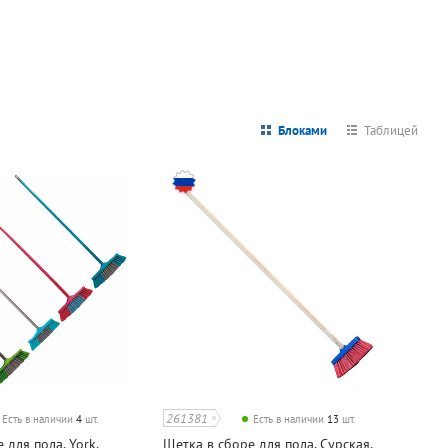
Блоками
Таблицей
261381
Есть в наличии
4
шт.
Есть в наличии
13
шт.
 для пола, York,
Щетка в сборе для пола, Сурская,