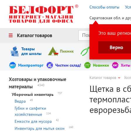
Способы оплаты
Ус
Саратовская обл. и др
Это ваш регио
Каталог товаров
Верно
Товары
Пикник
Инструменты
для школы
Минпромторг
Чистим склад!
Новинки
Хиты
Каталог товаров
Хоз
Хозтовары и упаковочные
Щетка в сб
4340
материалы
737
Уборочный инвентарь
термопласт
49
Ведра
еврорезьба
Губки и салфетки
114
хозяйственные
42
Емкости для мусора
160
Инвентарь для мытья окон