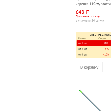
черенка 110см, пласти
ассорти, с черенком, 
648
руб.
мягкая щетина 7см
При заказе от 4 штук
в упаковке 24 штуки
СПЕЦПРЕДЛОЖ
Кол-во
Скидка
от 1 шт.
0%
от 2 шт.
−5%
от 4 шт.
−10%