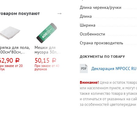
Длина черенка/ручки
→
 товаром покупают
Длина
Ширина
Особенности
Страна производитель
ряпка для пола,
Мешки для
Контейнер для
Коврик входн
100см*80см,
мусора 30л,
мусора, с
90см*60см,
лопок, 200г⁄м²,
60см*50см,
крышкой, 10л,
"Травка",
ДОКУМЕНТЫ ПО ТОВАРУ
62,90
50,15
510
439
руб.
руб.
руб.
руб.
оверлок
OptiLine, ПНД,
серый, черный,
зеленый,
8мкм, черные,
пластик
полипропилен
ри заказе от 20
При заказе от 40
Цена за штуку
Цена за штуку
Декларация №РОСС RU 
тук
рулонов
20шт, рул
Внимание!
Цена и остаток товар
или населенном пункте, и могут 
также количество товара в упак
и отличаться от указанных на са
за особенностей цветопередачи