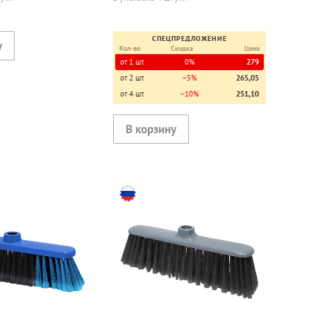
СПЕЦПРЕДЛОЖЕНИЕ
Кол-во
Скидка
Цена
от 1 шт.
0%
279
от 2 шт.
−5%
265,05
от 4 шт.
−10%
251,10