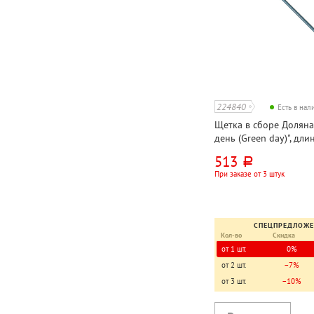
224840
Есть в на
Щетка в сборе Доляна
день (Green day)", дли
120см, пластик, 27см*6
513
руб.
черенком, еврорезьба
При заказе от 3 штук
СПЕЦПРЕДЛОЖ
Кол-во
Скидка
от 1 шт.
0%
от 2 шт.
−7%
от 3 шт.
−10%