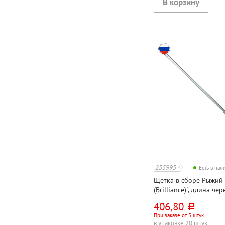
255995
Есть в на
Щетка в сборе Рыжий к
(Brilliance)", длина че
пластик, 30см*8см, гол
406,80
руб.
еврорезьба, мягкая щ
При заказе от 5 штук
в упаковке 20 штук