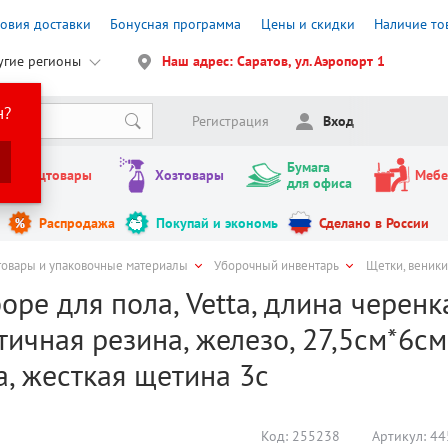
ловия доставки
Бонусная программа
Цены и скидки
Наличие то
угие регионы
Наш адрес: Саратов, ул. Аэропорт 1
н?
Регистрация
Вход
Бумага
Канцтовары
Хозтовары
Мебе
для офиса
Распродажа
Покупай и экономь
Сделано в России
товары и упаковочные материалы
Уборочный инвентарь
Щетки, веники,
оре для пола, Vetta, длина черен
ичная резина, железо, 27,5см*6см,
, жесткая щетина 3с
Код:
255238
Артикул:
44