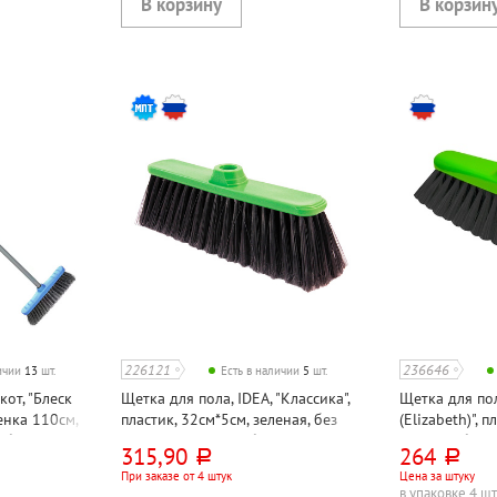
226121
236646
личии
13
шт.
Есть в наличии
5
шт.
от, "Блеск
Щетка для пола, IDEA, "Классика",
Щетка для пол
ренка 110см,
пластик, 32см*5см, зеленая, без
(Elizabeth)", 
убая,
черенка, еврорезьба, щетина 8 см
зеленая, без 
315,90
264
руб.
руб.
етина 6см
щетина 7см
При заказе от 4 штук
Цена за штуку
в упаковке 4 ш