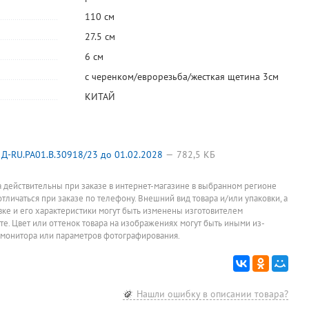
110 см
27.5 см
6 см
с черенком/еврорезьба/жесткая щетина 3см
-10%
КИТАЙ
ой
Держатель для
уборочного
инвентаря
106
руб.
7см*5,5см,
пластик,
117,78
Д-RU.РА01.В.30918/23 до 01.02.2028
782,5 КБ
руб.
ассорти, на
Цена за штуку
вакуумной
присоске
а действительны при заказе в интернет-магазине в выбранном регионе
отличаться при заказе по телефону. Внешний вид товара и/или упаковки, а
овке и его характеристики могут быть изменены изготовителем
йте. Цвет или оттенок товара на изображениях могут быть иными из-
 монитора или параметров фотографирования.
Нашли ошибку в описании товара?