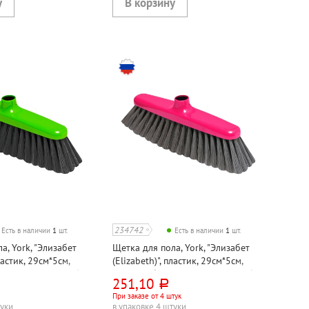
234742
Есть в наличии
1
шт.
Есть в наличии
1
шт.
а, York, "Элизабет
Щетка для пола, York, "Элизабет
пластик, 29см*5см,
(Elizabeth)", пластик, 29см*5см,
черенка, еврорезьба,
красная, без черенка, еврорезьба,
251,10
руб.
щетина 7см
При заказе от 4 штук
туки
в упаковке 4 штуки