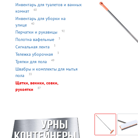
Инвентарь для туалетов и ванных
60
комнат
Инвентарь для уборки на
40
улице
92
Перчатки и рукавицы
3
Полотна вафельные
5
Сигнальная лента
3
Тележка уборочная
49
Тряпки для пола
Швабры и комплекты для мытья
33
пола
Щетки, веники, совки,
87
рукоятки