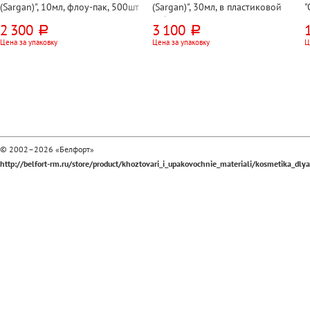
(Sargan)", 10мл, флоу-пак, 500шт
(Sargan)", 30мл, в пластиковой
"
тубе, 125шт
5
2 300
3 100
руб.
руб.
Цена за упаковку
Цена за упаковку
Ц
© 2002–2026 «Белфорт»
http://belfort-rm.ru/store/product/khoztovari_i_upakovochnie_materiali/kosmetika_dlya