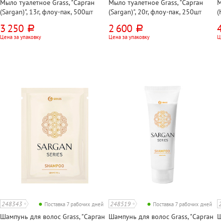
Мыло туалетное Grass, "Сарган
Мыло туалетное Grass, "Сарган
М
(Sargan)", 13г, флоу-пак, 500шт
(Sargan)", 20г, флоу-пак, 250шт
(
3 250
2 600
руб.
руб.
Цена за упаковку
Цена за упаковку
Ц
248343
248519
Поставка 7 рабочих дней
Поставка 7 рабочих дней
Шампунь для волос Grass, "Сарган
Шампунь для волос Grass, "Сарган
Ш