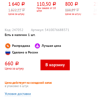
спортзала, бани,
ручки,
Grass, "Амбре
"зубная 
1 640
110,50
800
257
руб.
руб.
руб.
руб
пляжа и
"Питательный",
профессионал
30г+ зу
активного
80мл
(Ambree
щетка"
При заказе от 10
1 822,22
888,89
285,56
руб.
руб.
ру
штук
отдыха, LoveLife,
professional)", "2
Цена за штуку
Цена за штуку
Цена за н
"Вафля (Waffle)",
в 1", "Розовый
голубое,
песок (Pinky
180см*100см,
Sand)", 1л,
хлопок, 211г⁄м²
универсальный,
парфюмированн
Код:
247052
Артикул:
5410076688371
ый, дозатор
Есть в наличии
1
шт.
Распродажа
Лучшая цена
Сделано в России
660
руб.
Цена за штуку
Цена действует на складской запас
в упаковке 6 штук
Условия доставки