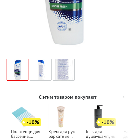
→
С этим товаром покупают
-10%
-10%
Полотенце для
Крем для рук
Гель для
Набор
бассейна,
Бархатные
душа+шампунь
дорожны