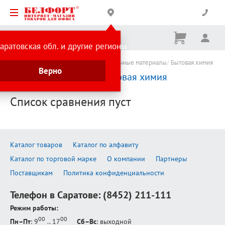
Корзина
Вх
Ничего
аратовская обл. и другие регионы
не
выбрано
Каталог товаров
Хозтовары и упаковочные материалы
Бытовая химия
Верно
Сравнение товаров:
Бытовая химия
Список сравнения пуст
Каталог товаров
Каталог по алфавиту
Каталог по торговой марке
О компании
Партнеры
Поставщикам
Политика конфиденциальности
Телефон в Саратове:
(8452) 211-111
Режим работы:
00
00
Пн–Пт
: 9
.. 17
Сб–Вс
: выходной