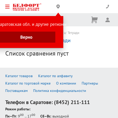
Корзина
Вх
Ничего
аратовская обл. и другие регионы
не
выбрано
Каталог товаров
Канцтовары для офиса
Тетради
Верно
Сравнение товаров:
Тетради
Список сравнения пуст
Каталог товаров
Каталог по алфавиту
Каталог по торговой марке
О компании
Партнеры
Поставщикам
Политика конфиденциальности
Телефон в Саратове:
(8452) 211-111
Режим работы:
00
00
Пн–Пт
: 9
.. 17
Сб–Вс
: выходной