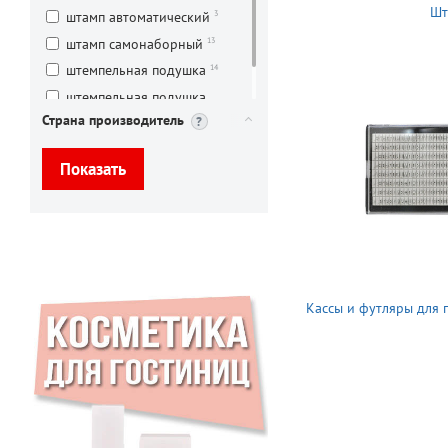
Шт
3
штамп автоматический
13
штамп самонаборный
14
штемпельная подушка
штемпельная подушка
15
сменная
Страна производитель
Кассы и футляры для п