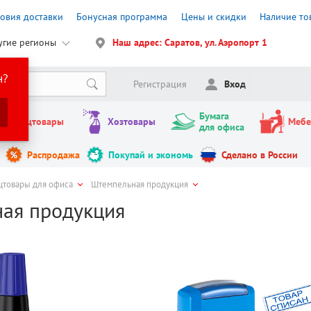
ловия доставки
Бонусная программа
Цены и скидки
Наличие то
угие регионы
Наш адрес: Саратов, ул. Аэропорт 1
н?
Регистрация
Вход
Бумага
Канцтовары
Хозтовары
Мебе
для офиса
Распродажа
Покупай и экономь
Сделано в России
цтовары для офиса
Штемпельная продукция
ая продукция