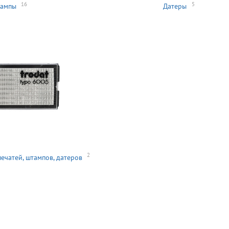
16
5
ампы
Датеры
2
ечатей, штампов, датеров