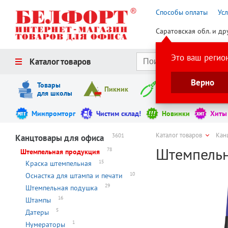
Способы оплаты
Ус
Саратовская обл. и др
Это ваш регио
Каталог товаров
Верно
Товары
Пикник
Инструменты
для школы
Минпромторг
Чистим склад!
Новинки
Хиты
Каталог товаров
Кан
3601
Канцтовары для офиса
Штемпельн
78
Штемпельная продукция
15
Краска штемпельная
10
Оснастка для штампа и печати
29
Штемпельная подушка
16
Штампы
5
Датеры
1
Нумераторы