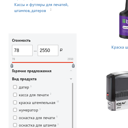
Кассы и футляры для печатей,
2
штампов, датеров
Стоимость
Краска ш
…
руб.
78
2550
Горячие предложения
Вид продукта
5
датер
2
касса для печати
15
краска штемпельная
1
нумератор
5
оснастка для печати
5
оснастка для штампа