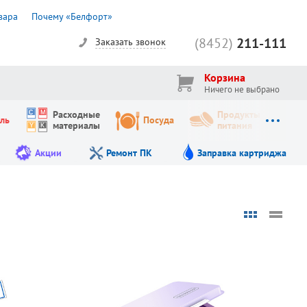
вара
Почему «Белфорт»
(8452)
211-111
Заказать звонок
Корзина
Ничего не выбрано
Расходные
Продукты
ль
Посуда
материалы
питания
Акции
Ремонт ПК
Заправка картриджа