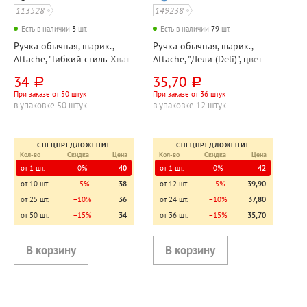
113528
149238
Есть в наличии
3
шт.
Есть в наличии
79
шт.
Ручка обычная, шарик.,
Ручка обычная, шарик.,
Attache, "Гибкий стиль Хват
Attache, "Дели (Deli)", цвет
(Style flex grip)", цвет
чернил синий, толщина
34
35,70
руб.
руб.
чернил черный, толщина
линии 0,5мм, диаметр
При заказе от 50 штук
При заказе от 36 штук
линии 0,5мм, диаметр
шарика 0,7 мм, на
в упаковке 50 штук
в упаковке 12 штук
шарика 0,7 мм, корпус
масляной основе, корпус
черный, длина с
синий, длина стержня
СПЕЦПРЕДЛОЖЕНИЕ
СПЕЦПРЕДЛОЖЕНИЕ
Кол-во
Скидка
Цена
Кол-во
Скидка
Цена
от 1 шт.
0%
40
от 1 шт.
0%
42
от 10 шт.
−5%
38
от 12 шт.
−5%
39,90
от 25 шт.
−10%
36
от 24 шт.
−10%
37,80
от 50 шт.
−15%
34
от 36 шт.
−15%
35,70