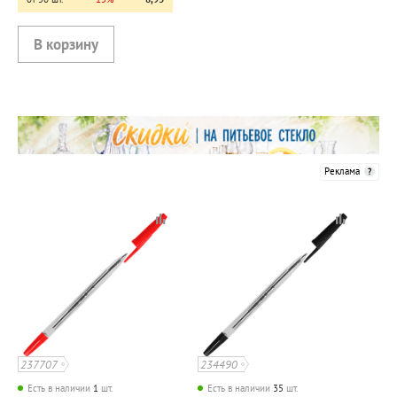
Реклама
237707
234490
Есть в наличии
1
шт.
Есть в наличии
35
шт.