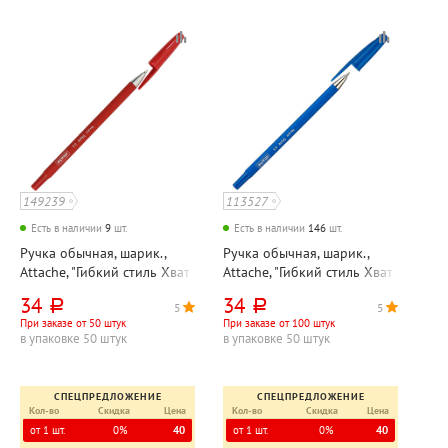
149239
113527
Есть в наличии
9
шт.
Есть в наличии
146
шт.
Ручка обычная, шарик.,
Ручка обычная, шарик.,
Attache, "Гибкий стиль Хват
Attache, "Гибкий стиль Хват
(Style flex grip)", цвет
(Style flex grip)", цвет
34
34
руб.
руб.
5
5
5
5
чернил красный, толщина
чернил синий, толщина
При заказе от 50 штук
При заказе от 100 штук
линии 0,5мм, диаметр
линии 0,5мм, диаметр
в упаковке 50 штук
в упаковке 50 штук
шарика 0,7 мм, корпус
шарика 0,7 мм, корпус
красный, длина
синий, длина сте
СПЕЦПРЕДЛОЖЕНИЕ
СПЕЦПРЕДЛОЖЕНИЕ
Кол-во
Скидка
Цена
Кол-во
Скидка
Цена
от 1 шт.
0%
40
от 1 шт.
0%
40