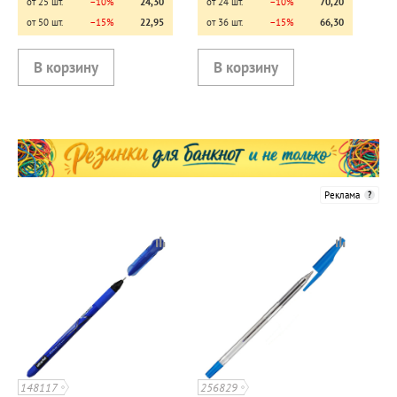
от 25 шт.
−10%
24,30
от 24 шт.
−10%
70,20
от 50 шт.
−15%
22,95
от 36 шт.
−15%
66,30
Реклама
148117
256829