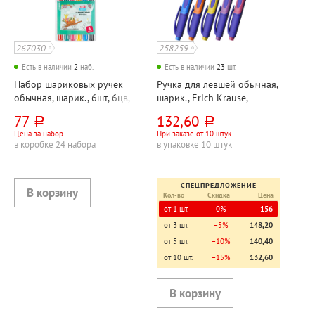
267030
258259
Есть в наличии
2
наб.
Есть в наличии
23
шт.
Набор шариковых ручек
Ручка для левшей обычная,
обычная, шарик., 6шт, 6цв,
шарик., Erich Krause,
ArtSpace, "Рисунки",
"ErgoLine", "Дети (Kids)",
77
132,60
руб.
руб.
"Забавные животные
цвет чернил синий,
Цена за набор
При заказе от 10 штук
(Funny animals)", толщина
толщина линии 0,25мм,
в коробке 24 набора
в упаковке 10 штук
линии 0,5мм, диаметр
диаметр шарика 0,5 мм, с
шарика 0,7 мм, корпус
пониженной вязко
СПЕЦПРЕДЛОЖЕНИЕ
Кол-во
Скидка
Цена
от 1 шт.
0%
156
от 3 шт.
−5%
148,20
от 5 шт.
−10%
140,40
от 10 шт.
−15%
132,60