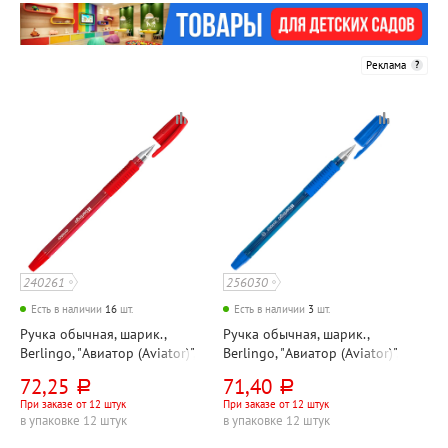
Реклама
240261
256030
Есть в наличии
16
шт.
Есть в наличии
3
шт.
Ручка обычная, шарик.,
Ручка обычная, шарик.,
Berlingo, "Авиатор (Aviator)",
Berlingo, "Авиатор (Aviator)",
цвет чернил красный,
цвет чернил синий,
72,25
71,40
руб.
руб.
толщина линии 0,5мм,
толщина линии 0,3мм,
При заказе от 12 штук
При заказе от 12 штук
диаметр шарика 0,7 мм, на
диаметр шарика 0,5 мм, на
в упаковке 12 штук
в упаковке 12 штук
масляной основе, корпус
масляной основе, корпус