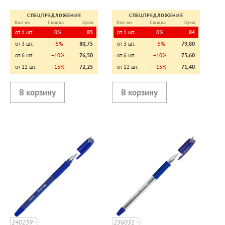
красный, дли
синий+тониров
СПЕЦПРЕДЛОЖЕНИЕ
СПЕЦПРЕДЛОЖЕНИЕ
Кол-во
Скидка
Цена
Кол-во
Скидка
Цена
от 1 шт.
0%
85
от 1 шт.
0%
84
от 3 шт.
−5%
80,75
от 3 шт.
−5%
79,80
от 6 шт.
−10%
76,50
от 6 шт.
−10%
75,60
от 12 шт.
−15%
72,25
от 12 шт.
−15%
71,40
240259
256031