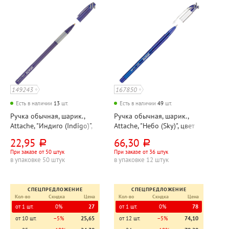
149243
167850
Есть в наличии
13
шт.
Есть в наличии
49
шт.
Ручка обычная, шарик.,
Ручка обычная, шарик.,
Attache, "Индиго (Indigo)",
Attache, "Небо (Sky)", цвет
цвет чернил синий,
чернил синий, толщина
22,95
66,30
руб.
руб.
толщина линии 0,6мм,
линии 0,5мм, диаметр
При заказе от 50 штук
При заказе от 36 штук
диаметр шарика 0,7 мм, на
шарика 0,7 мм, на
в упаковке 50 штук
в упаковке 12 штук
масляной основе, корпус
масляной основе, корпус
синий, длина стер
синий, тонированный, дл
СПЕЦПРЕДЛОЖЕНИЕ
СПЕЦПРЕДЛОЖЕНИЕ
Кол-во
Скидка
Цена
Кол-во
Скидка
Цена
от 1 шт.
0%
27
от 1 шт.
0%
78
от 10 шт.
−5%
25,65
от 12 шт.
−5%
74,10