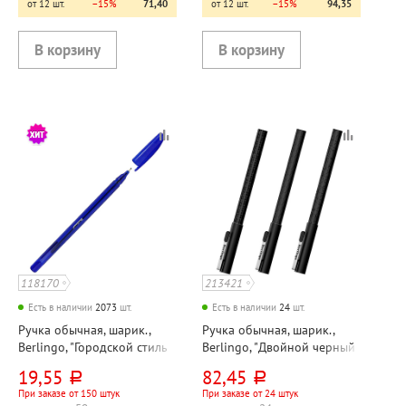
от 12 шт.
−15%
71,40
от 12 шт.
−15%
94,35
118170
213421
Есть в наличии
2073
шт.
Есть в наличии
24
шт.
Ручка обычная, шарик.,
Ручка обычная, шарик.,
Berlingo, "Городской стиль
Berlingo, "Двойной черный
(City Style)", цвет чернил
(DoubleBlack)", цвет чернил
19,55
82,45
руб.
руб.
синий, толщина линии
синий, толщина линии
При заказе от 150 штук
При заказе от 24 штук
0,4мм, диаметр шарика 0,7
0,5мм, диаметр шарика 0,7