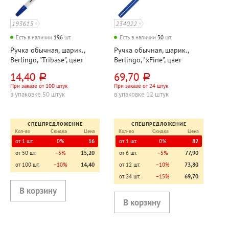
193615
234022
Есть в наличии
196
шт.
Есть в наличии
30
шт.
Ручка обычная, шарик.,
Ручка обычная, шарик.,
Berlingo, "Tribase", цвет
Berlingo, "xFine", цвет
чернил синий, толщина
чернил синий, толщина
14,40
69,70
руб.
руб.
линии 0,8мм, диаметр
линии 0,2мм, диаметр
При заказе от 100 штук
При заказе от 24 штук
шарика 1 мм, на масляной
шарика 0,3 мм, на
в упаковке 50 штук
в упаковке 12 штук
основе, корпус прозрачный,
масляной основе, корпус
длина стержня
синий, длина стержня
134мм
СПЕЦПРЕДЛОЖЕНИЕ
СПЕЦПРЕДЛОЖЕНИЕ
Кол-во
Скидка
Цена
Кол-во
Скидка
Цена
от 1 шт.
0%
16
от 1 шт.
0%
82
от 50 шт.
−5%
15,20
от 6 шт.
−5%
77,90
от 100 шт.
−10%
14,40
от 12 шт.
−10%
73,80
от 24 шт.
−15%
69,70