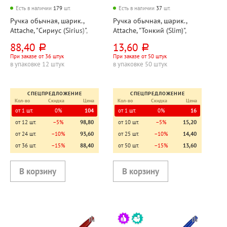
Есть в наличии
179
шт.
Есть в наличии
37
шт.
Ручка обычная, шарик.,
Ручка обычная, шарик.,
Attache, "Сириус (Sirius)",
Attache, "Тонкий (Slim)",
цвет чернил синий,
цвет чернил синий,
88,40
13,60
руб.
руб.
толщина линии 0,5мм,
толщина линии 0,5мм,
При заказе от 36 штук
При заказе от 50 штук
диаметр шарика 0,7 мм, на
диаметр шарика 0,7 мм,
в упаковке 12 штук
в упаковке 50 штук
масляной основе, корпус
корпус прозрачный, длина
синий, длина стер
стержня 132мм, рифлен
СПЕЦПРЕДЛОЖЕНИЕ
СПЕЦПРЕДЛОЖЕНИЕ
Кол-во
Скидка
Цена
Кол-во
Скидка
Цена
от 1 шт.
0%
104
от 1 шт.
0%
16
от 12 шт.
−5%
98,80
от 10 шт.
−5%
15,20
от 24 шт.
−10%
93,60
от 25 шт.
−10%
14,40
от 36 шт.
−15%
88,40
от 50 шт.
−15%
13,60