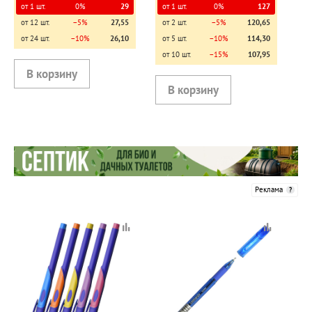
от 1 шт.
0%
29
от 1 шт.
0%
127
от 12 шт.
−5%
27,55
от 2 шт.
−5%
120,65
от 24 шт.
−10%
26,10
от 5 шт.
−10%
114,30
от 10 шт.
−15%
107,95
Реклама