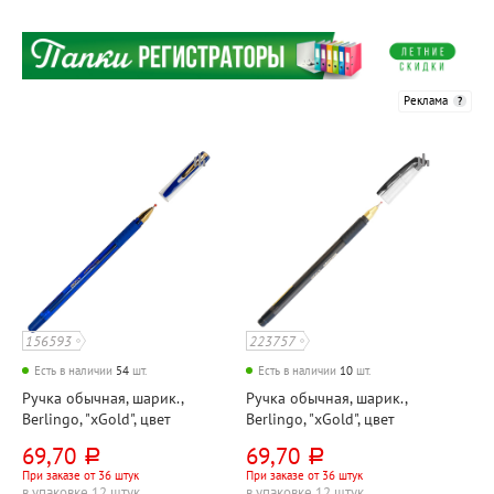
Реклама
156593
223757
Есть в наличии
54
шт.
Есть в наличии
10
шт.
Ручка обычная, шарик.,
Ручка обычная, шарик.,
Berlingo, "xGold", цвет
Berlingo, "xGold", цвет
чернил синий, толщина
чернил черный, толщина
69,70
69,70
руб.
руб.
линии 0,5мм, диаметр
линии 0,5мм, диаметр
При заказе от 36 штук
При заказе от 36 штук
шарика 0,7 мм, с
шарика 0,7 мм, с
в упаковке 12 штук
в упаковке 12 штук