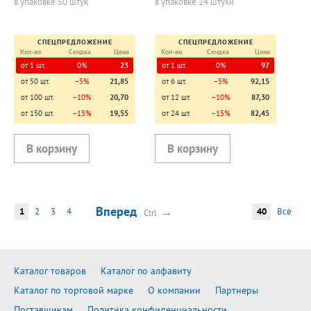
в упаковке 50 штук
в упаковке 24 штуки
мм, на масляной основе,
мм, на масляной основе,
корпус си
корпус че
СПЕЦПРЕДЛОЖЕНИЕ
СПЕЦПРЕДЛОЖЕНИЕ
Кол-во
Скидка
Цена
Кол-во
Скидка
Цена
от 1 шт.
0%
23
от 1 шт.
0%
97
от 50 шт.
−5%
21,85
от 6 шт.
−5%
92,15
от 100 шт.
−10%
20,70
от 12 шт.
−10%
87,30
от 150 шт.
−15%
19,55
от 24 шт.
−15%
82,45
Вперед
→
1
2
3
4
40
Все
Ctrl
Каталог товаров
Каталог по алфавиту
Каталог по торговой марке
О компании
Партнеры
Поставщикам
Политика конфиденциальности