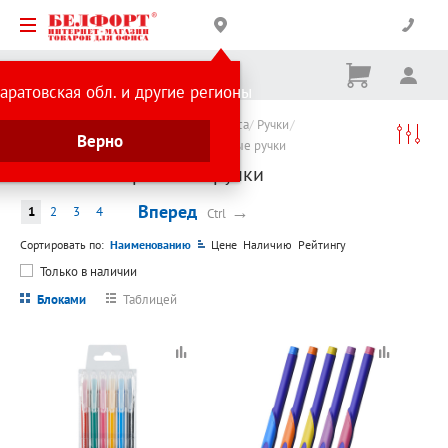
Корзина
Вх
Ничего
аратовская обл. и другие регионы
не
выбрано
Каталог товаров
Канцтовары для офиса
Ручки
Верно
Ручки шариковые
Обычные шариковые ручки
Обычные шариковые ручки
Вперед
→
1
2
3
4
Ctrl
Сортировать по:
Наименованию
Цене
Наличию
Рейтингу
Только в наличии
Блоками
Таблицей