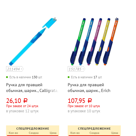
211494
151785
Есть в наличии
130
шт.
Есть в наличии
17
шт.
Ручка для правшей
Ручка для правшей
обычная, шарик., Calligrata,
обычная, шарик., Erich
цвет чернил синий,
Krause, "ErgoLine", "Дети
26,10
107,95
руб.
руб.
толщина линии 0,5мм,
(Kids)", цвет чернил синий,
При заказе от 24 штук
При заказе от 10 штук
диаметр шарика 0,7 мм,
толщина линии 0,25мм,
в упаковке 12 штук
в упаковке 10 штук
корпус голубой, длина
диаметр шарика 0,5 мм, на
стержня 126мм,
масляной основ
эргономичн
СПЕЦПРЕДЛОЖЕНИЕ
СПЕЦПРЕДЛОЖЕНИЕ
Кол-во
Скидка
Цена
Кол-во
Скидка
Цена