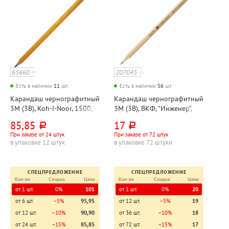
65660
207045
Есть в наличии
11
шт.
Есть в наличии
56
шт.
Карандаш чернографитный
Карандаш чернографитный
3М (3B), Koh-I-Noor, 1500,
3М (3B), ВКФ, "Инженер",
"Хардтмут (Hardtmuth)",
дерево, без ластика,
85,85
17
руб.
руб.
дерево, без ластика,
шестигранный
При заказе от 24 штук
При заказе от 72 штук
шестигранный
в упаковке 12 штук
в упаковке 72 штуки
СПЕЦПРЕДЛОЖЕНИЕ
СПЕЦПРЕДЛОЖЕНИЕ
Кол-во
Скидка
Цена
Кол-во
Скидка
Цена
от 1 шт.
0%
101
от 1 шт.
0%
20
от 6 шт.
−5%
95,95
от 12 шт.
−5%
19
от 12 шт.
−10%
90,90
от 36 шт.
−10%
18
от 24 шт.
−15%
85,85
от 72 шт.
−15%
17