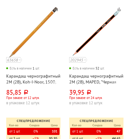
65658
202945
Есть в наличии
1
шт.
Есть в наличии
52
шт.
Карандаш чернографитный
Карандаш чернографитный
2М (2B), Koh-I-Noor, 1500,
2М (2B), MAPED, "Черная
"Хардтмут (Hardtmuth)",
энергия (Black Peps)",
85,85
39,95
руб.
руб.
дерево, без ластика,
дерево, с ластиком,
При заказе от 12 штук
При заказе от 24 штук
шестигранный
трехгранный
в упаковке 12 штук
в упаковке 12 штук
СПЕЦПРЕДЛОЖЕНИЕ
СПЕЦПРЕДЛОЖЕНИЕ
Кол-во
Скидка
Цена
Кол-во
Скидка
Цена
от 1 шт.
0%
101
от 1 шт.
0%
47
от 3 шт.
−5%
95,95
от 6 шт.
−5%
44,65