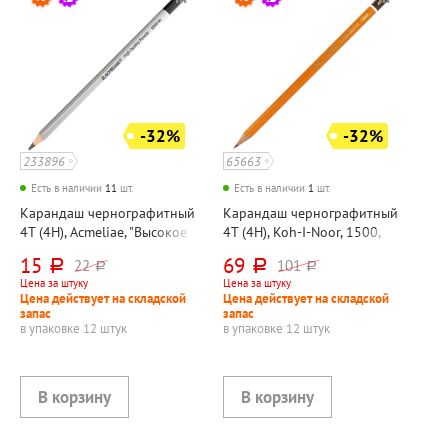
-32%
-32%
233896
65663
Есть в наличии
11
шт.
Есть в наличии
1
шт.
Карандаш чернографитный
Карандаш чернографитный
4Т (4H), Acmeliae, "Высокое
4Т (4H), Koh-I-Noor, 1500,
качество (High Quality)",
"Хардтмут (Hardtmuth)",
15
69
22
101
руб.
руб.
руб.
руб.
дерево, без ластика, корпус
дерево, без ластика,
Цена за штуку
Цена за штуку
серебристый,
шестигранный
Цена действует на складской
Цена действует на складской
шестигранный
запас
запас
в упаковке 12 штук
в упаковке 12 штук