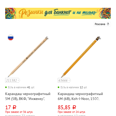
Реклама
211382
65666
Есть в наличии
41
шт.
Есть в наличии
12
шт.
Карандаш чернографитный
Карандаш чернографитный
5М (5B), ВКФ, "Инженер",
6М (6B), Koh-I-Noor, 1500,
дерево, без ластика,
"Хардтмут (Hardtmuth)",
17
85,85
руб.
руб.
шестигранный
дерево, без ластика,
При заказе от 36 штук
При заказе от 24 штук
шестигранный
в упаковке 72 штуки
в упаковке 12 штук