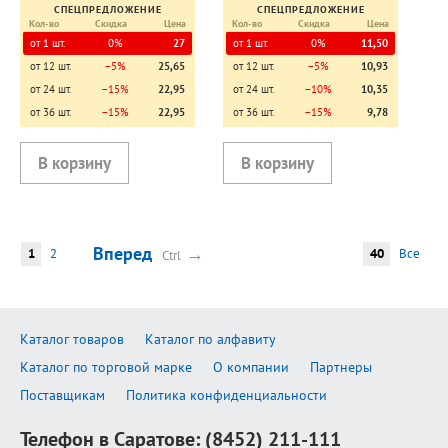
СПЕЦПРЕДЛОЖЕНИЕ
СПЕЦПРЕДЛОЖЕНИЕ
Кол-во
Скидка
Цена
Кол-во
Скидка
Цена
от 1 шт.
0%
27
от 1 шт.
0%
11,50
от 12 шт.
−5%
25,65
от 12 шт.
−5%
10,93
от 24 шт.
−15%
22,95
от 24 шт.
−10%
10,35
от 36 шт.
−15%
22,95
от 36 шт.
−15%
9,78
Вперед
→
1
2
40
Все
Ctrl
Каталог товаров
Каталог по алфавиту
Каталог по торговой марке
О компании
Партнеры
Поставщикам
Политика конфиденциальности
Телефон в Саратове:
(8452) 211-111