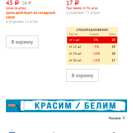
43
17
58
руб.
руб.
руб.
ластика, корпус красный,
шестигранный
Цена за штуку
При заказе от 36 штук
шестигранный
Цена действует на складской
в упаковке 72 штуки
запас
в упаковке 12 штук
СПЕЦПРЕДЛОЖЕНИЕ
Кол-во
Скидка
Цена
от 1 шт.
0%
20
от 12 шт.
−5%
19
от 24 шт.
−10%
18
от 36 шт.
−15%
17
Реклама