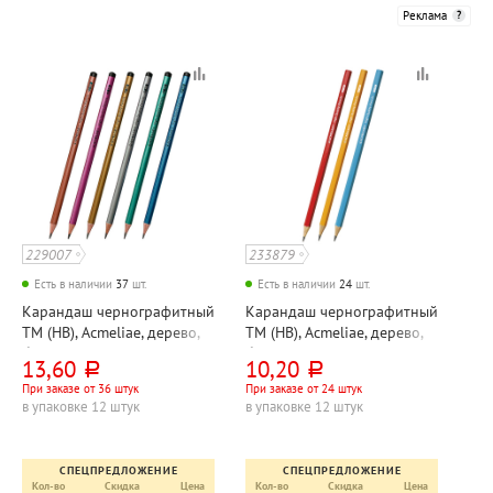
Реклама
229007
233879
Есть в наличии
37
шт.
Есть в наличии
24
шт.
Карандаш чернографитный
Карандаш чернографитный
ТМ (HB), Acmeliae, дерево,
ТМ (HB), Acmeliae, дерево,
без ластика, корпус
без ластика, корпус
13,60
10,20
руб.
руб.
ассорти, металлик,
ассорти, шестигранный
При заказе от 36 штук
При заказе от 24 штук
трехгранный
в упаковке 12 штук
в упаковке 12 штук
СПЕЦПРЕДЛОЖЕНИЕ
СПЕЦПРЕДЛОЖЕНИЕ
Кол-во
Скидка
Цена
Кол-во
Скидка
Цена