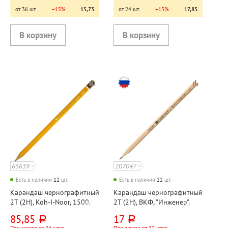
от 36 шт.
−15%
15,73
от 24 шт.
−15%
17,85
65659
207047
Есть в наличии
12
шт.
Есть в наличии
22
шт.
Карандаш чернографитный
Карандаш чернографитный
2Т (2H), Koh-I-Noor, 1500,
2Т (2H), ВКФ, "Инженер",
"Хардтмут (Hardtmuth)",
дерево, без ластика,
85,85
17
руб.
руб.
дерево, без ластика,
шестигранный