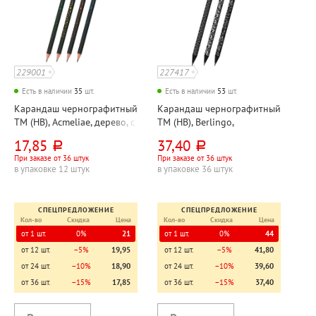
229001
227417
Есть в наличии
35
шт.
Есть в наличии
53
шт.
Карандаш чернографитный
Карандаш чернографитный
ТМ (HB), Acmeliae, дерево, с
ТМ (HB), Berlingo,
ластиком, с принтом,
"DoubleBlack", черное
17,85
37,40
руб.
руб.
корпус черный,
дерево, без ластика, корпус
При заказе от 36 штук
При заказе от 36 штук
трехгранный
ассорти, круглый
в упаковке 12 штук
в упаковке 36 штук
СПЕЦПРЕДЛОЖЕНИЕ
СПЕЦПРЕДЛОЖЕНИЕ
Кол-во
Скидка
Цена
Кол-во
Скидка
Цена
от 1 шт.
0%
21
от 1 шт.
0%
44
от 12 шт.
−5%
19,95
от 12 шт.
−5%
41,80
от 24 шт.
−10%
18,90
от 24 шт.
−10%
39,60
от 36 шт.
−15%
17,85
от 36 шт.
−15%
37,40