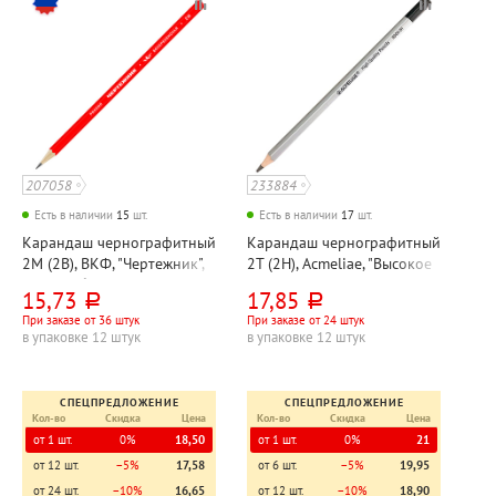
207058
233884
Есть в наличии
15
шт.
Есть в наличии
17
шт.
Карандаш чернографитный
Карандаш чернографитный
2М (2B), ВКФ, "Чертежник",
2Т (2H), Acmeliae, "Высокое
дерево, без ластика, корпус
качество (High Quality)",
15,73
17,85
руб.
руб.
красный, шестигранный
дерево, без ластика, корпус
При заказе от 36 штук
При заказе от 24 штук
серебристый,
в упаковке 12 штук
в упаковке 12 штук
шестигранный
СПЕЦПРЕДЛОЖЕНИЕ
СПЕЦПРЕДЛОЖЕНИЕ
Кол-во
Скидка
Цена
Кол-во
Скидка
Цена
от 1 шт.
0%
18,50
от 1 шт.
0%
21
от 12 шт.
−5%
17,58
от 6 шт.
−5%
19,95
от 24 шт.
−10%
16,65
от 12 шт.
−10%
18,90