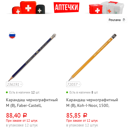
Реклама
236191
72057
Есть в наличии
12
шт.
Есть в наличии
8
шт.
Карандаш чернографитный
Карандаш чернографитный
М (B), Faber-Castell,
М (B), Koh-I-Noor, 1500,
"Голдфабер 1222
"Хардтмут (Hardtmuth)",
88,40
85,85
руб.
руб.
(Goldfaber)", дерево, с
дерево, без ластика,
При заказе от 12 штук
При заказе от 12 штук
ластиком, корпус
шестигранный
в упаковке 12 штук
в упаковке 12 штук
синий+золотистый,