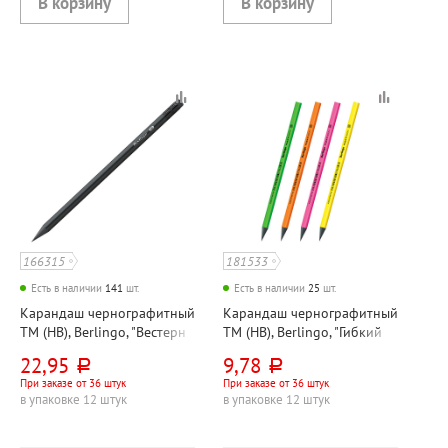
166315
181533
Есть в наличии
141
шт.
Есть в наличии
25
шт.
Карандаш чернографитный
Карандаш чернографитный
ТМ (HB), Berlingo, "Вестерн
ТМ (HB), Berlingo, "Гибкий
(Western)", черное дерево, с
неон (Flexy Neon)", черный
22,95
9,78
руб.
руб.
ластиком, круглый
пластик, без ластика,
При заказе от 36 штук
При заказе от 36 штук
корпус ассорти,
в упаковке 12 штук
в упаковке 12 штук
трехгранный