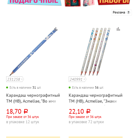
Реклама
231258
240991
Есть в наличии
31
шт.
Есть в наличии
56
шт.
Карандаш чернографитный
Карандаш чернографитный
ТМ (HB), Acmeliae, "Во имя
ТМ (HB), Acmeliae, "Знаки
мира (For Peace)", дерево,
зодиака", дерево, без
18,70
22,10
руб.
руб.
без ластика, корпус
ластика, корпус ассорти,
При заказе от 36 штук
При заказе от 36 штук
голубой, трехгранный
круглый
в упаковке 12 штук
в упаковке 72 штуки