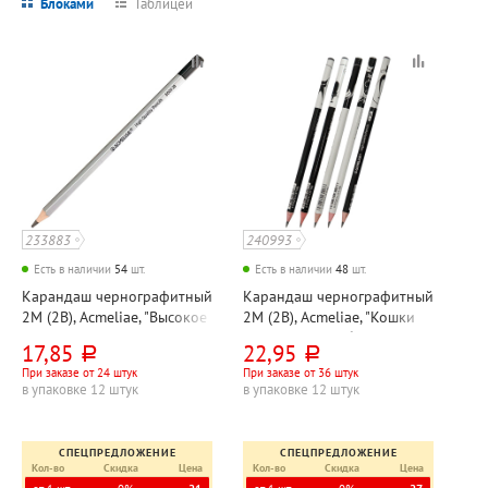
Блоками
Таблицей
233883
240993
Есть в наличии
54
шт.
Есть в наличии
48
шт.
Карандаш чернографитный
Карандаш чернографитный
2М (2B), Acmeliae, "Высокое
2М (2B), Acmeliae, "Кошки
качество (High Quality)",
(Cats)", дерево, без ластика,
17,85
22,95
руб.
руб.
дерево, без ластика, корпус
корпус ассорти, круглый
При заказе от 24 штук
При заказе от 36 штук
серебристый,
в упаковке 12 штук
в упаковке 12 штук
шестигранный
СПЕЦПРЕДЛОЖЕНИЕ
СПЕЦПРЕДЛОЖЕНИЕ
Кол-во
Скидка
Цена
Кол-во
Скидка
Цена