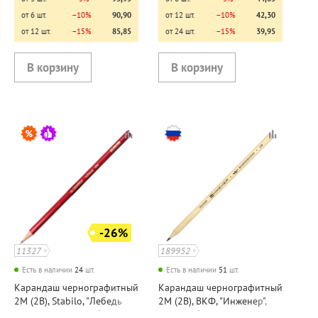
от 6 шт.
−10%
90,90
от 12 шт.
−10%
42,30
от 12 шт.
−15%
85,85
от 24 шт.
−15%
39,95
-26%
11327
189952
Есть в наличии
24
шт.
Есть в наличии
51
шт.
Карандаш чернографитный
Карандаш чернографитный
2М (2B), Stabilo, "Лебедь
2М (2B), ВКФ, "Инженер",
(Schwan)", дерево, без
дерево, без ластика,