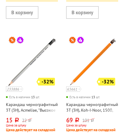
-32%
-32%
233886
65661
Есть в наличии
13
шт.
Есть в наличии
13
шт.
Карандаш чернографитный
Карандаш чернографитный
3Т (3H), Acmeliae, "Высокое
3Т (3H), Koh-I-Noor, 1500,
качество (High Quality)",
"Хардтмут (Hardtmuth)",
15
69
22
101
руб.
руб.
руб.
руб.
дерево, без ластика, корпус
дерево, без ластика,
Цена за штуку
Цена за штуку
серебристый,
шестигранный
Цена действует на складской
Цена действует на складской
шестигранный