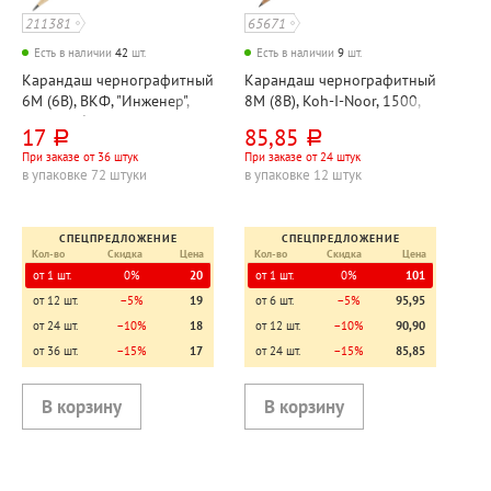
211381
65671
Есть в наличии
42
шт.
Есть в наличии
9
шт.
Карандаш чернографитный
Карандаш чернографитный
6М (6B), ВКФ, "Инженер",
8М (8B), Koh-I-Noor, 1500,
дерево, без ластика,
"Хардтмут (Hardtmuth)",
17
85,85
руб.
руб.
шестигранный
дерево, без ластика,
При заказе от 36 штук
При заказе от 24 штук
шестигранный
в упаковке 72 штуки
в упаковке 12 штук
СПЕЦПРЕДЛОЖЕНИЕ
СПЕЦПРЕДЛОЖЕНИЕ
Кол-во
Скидка
Цена
Кол-во
Скидка
Цена
от 1 шт.
0%
20
от 1 шт.
0%
101
от 12 шт.
−5%
19
от 6 шт.
−5%
95,95
от 24 шт.
−10%
18
от 12 шт.
−10%
90,90
от 36 шт.
−15%
17
от 24 шт.
−15%
85,85