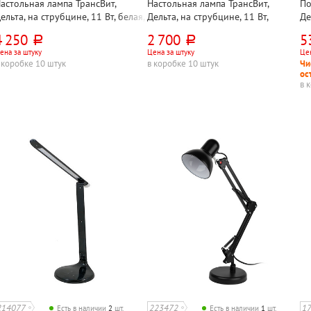
астольная лампа ТрансВит,
Настольная лампа ТрансВит,
По
ельта, на струбцине, 11 Вт, белая,
Дельта, на струбцине, 11 Вт,
Де
G7, кнопочная, металл, лампа в
черная, 2G7, кнопочная, металл,
4 250
2 700
5
руб.
руб.
омплекте
лампа в комплекте
ена за штуку
Цена за штуку
Цен
 коробке 10 штук
в коробке 10 штук
Чи
ос
в 
214077
223472
1
Есть в наличии
2
шт.
Есть в наличии
1
шт.