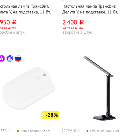
стольная лампа ТрансВит,
Настольная лампа ТрансВит,
льта У, на подставке, 11 Вт,
Дельта У, на подставке, 11 Вт,
лый, 2G7, кнопочный,
черная, 2G7, кнопочная,
 950
2 400
руб.
руб.
талл+пластик, лампа в
металл+пластик, лампа в
а за штуку
Цена за штуку
мплекте
комплекте
коробке 6 штук
в коробке 6 штук
-28%
8356
228410
Есть в наличии
2
шт.
Есть в наличии
2
шт.