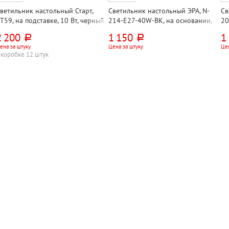
ветильник настольный Старт,
Светильник настольный ЭРА, N-
Св
Т59, на подставке, 10 Вт, черный,
214-E27-40W-BK, на основании,
20
ветодиодный, сенсорный, 220В
40 Вт, черный, E27, кнопочный
G2
2 200
1 150
1
руб.
руб.
ла
ена за штуку
Цена за штуку
Цен
 коробке 12 штук