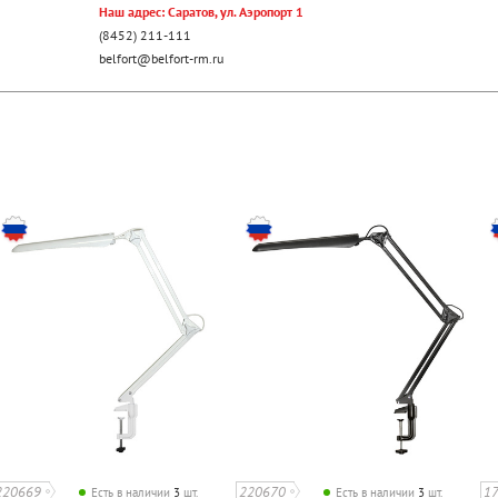
Наш адрес: Саратов, ул. Аэропорт 1
(8452) 211-111
belfort@belfort-rm.ru
220669
220670
1
Есть в наличии
3
шт.
Есть в наличии
3
шт.