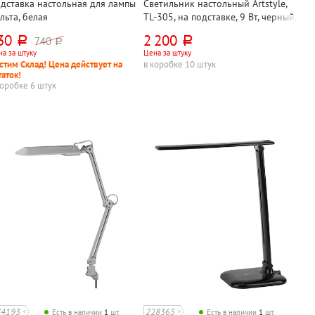
дставка настольная для лампы
Светильник настольный Artstyle,
льта, белая
TL-305, на подставке, 9 Вт, черный,
светодиодный, сенсорный
30
2 200
740
руб.
руб.
руб.
а за штуку
Цена за штуку
стим Склад! Цена действует на
в коробке 10 штук
таток!
коробке 6 штук
74193
228365
Есть в наличии
1
шт.
Есть в наличии
1
шт.