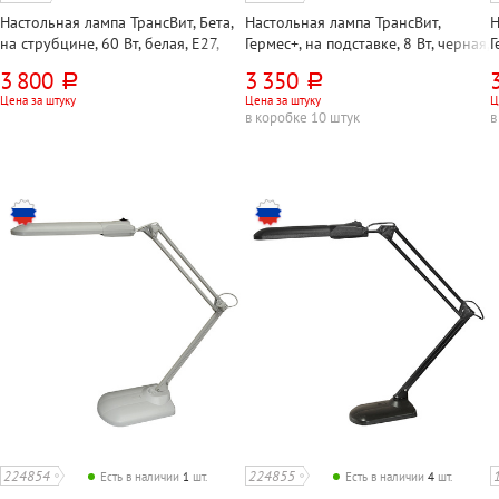
Настольная лампа ТрансВит, Бета,
Настольная лампа ТрансВит,
Н
на струбцине, 60 Вт, белая, E27,
Гермес+, на подставке, 8 Вт, черная,
Г
кнопочная, металл
светодиодная, сенсорная с
с
3 800
3 350
руб.
руб.
диммером, металл
Цена за штуку
Цена за штуку
Ц
в коробке 10 штук
в
224854
224855
Есть в наличии
1
шт.
Есть в наличии
4
шт.