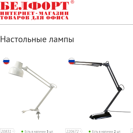
Настольные лампы
20831
220672
Есть в наличии
3
шт.
Есть в наличии
2
шт.