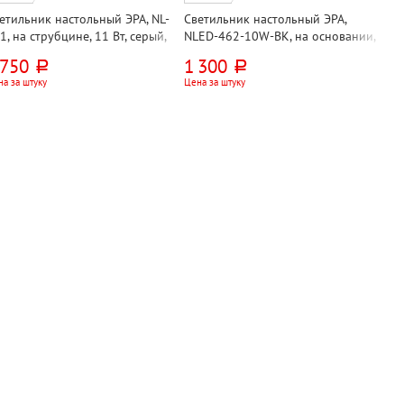
етильник настольный ЭРА, NL-
Светильник настольный ЭРА,
1, на струбцине, 11 Вт, серый,
NLED-462-10W-BK, на основании,
3, кнопочный, металл+пластик,
10 Вт, черный, светодиодный,
 750
1 300
руб.
руб.
мпа в комплекте
сенсорный
а за штуку
Цена за штуку