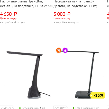
Настольная лампа ТрансВит,
Настольная лампа ТрансВит,
Н
Дельта+, на подставке, 11 Вт, серая,
Дельта+, на подставке, 11 Вт,
Д
2G7, кнопочная, металл
черная, 2G7, кнопочная, металл
2
4 650
3 000
руб.
руб.
к
Цена за штуку
Цена за штуку
Ц
в коробке 4 штуки
в коробке 4 штуки
в
-15%
228409
228408
Есть в наличии
1
шт.
Есть в наличии
1
шт.