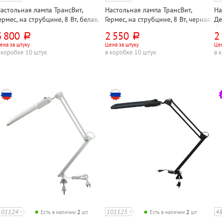
астольная лампа ТрансВит,
Настольная лампа ТрансВит,
На
ермес, на струбцине, 8 Вт, белая,
Гермес, на струбцине, 8 Вт, черная,
Де
ветодиодная, сенсорная, металл
светодиодная, сенсорная с
бе
3 800
2 550
2
руб.
руб.
диммером, металл
ме
ена за штуку
Цена за штуку
Цен
ко
 коробке 10 штук
в коробке 10 штук
в 
101124
101125
4
Есть в наличии
2
шт.
Есть в наличии
2
шт.